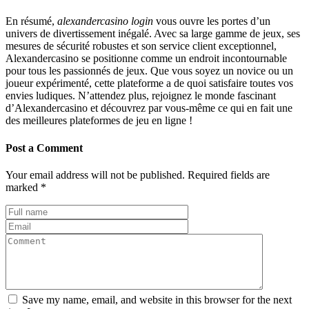
En résumé,
alexandercasino login
vous ouvre les portes d’un
univers de divertissement inégalé. Avec sa large gamme de jeux, ses
mesures de sécurité robustes et son service client exceptionnel,
Alexandercasino se positionne comme un endroit incontournable
pour tous les passionnés de jeux. Que vous soyez un novice ou un
joueur expérimenté, cette plateforme a de quoi satisfaire toutes vos
envies ludiques. N’attendez plus, rejoignez le monde fascinant
d’Alexandercasino et découvrez par vous-même ce qui en fait une
des meilleures plateformes de jeu en ligne !
Post a Comment
Your email address will not be published.
Required fields are
marked
*
Save my name, email, and website in this browser for the next