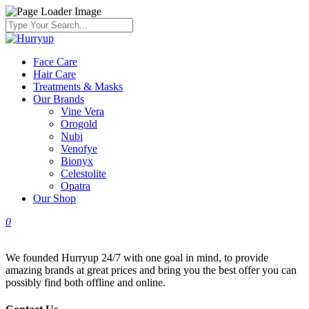
Face Care
Hair Care
Treatments & Masks
Our Brands
Vine Vera
Orogold
Nubi
Venofye
Bionyx
Celestolite
Opatra
Our Shop
0
We founded Hurryup 24/7 with one goal in mind, to provide
amazing brands at great prices and bring you the best offer you can
possibly find both offline and online.