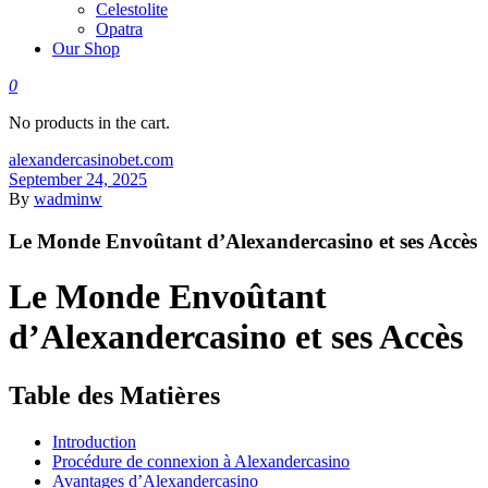
Celestolite
Opatra
Our Shop
0
No products in the cart.
alexandercasinobet.com
September 24, 2025
By
wadminw
Le Monde Envoûtant d’Alexandercasino et ses Accès
Le Monde Envoûtant
d’Alexandercasino et ses Accès
Table des Matières
Introduction
Procédure de connexion à Alexandercasino
Avantages d’Alexandercasino