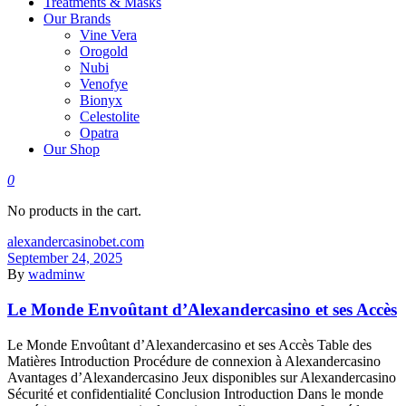
Treatments & Masks
Our Brands
Vine Vera
Orogold
Nubi
Venofye
Bionyx
Celestolite
Opatra
Our Shop
0
No products in the cart.
alexandercasinobet.com
September 24, 2025
By
wadminw
Le Monde Envoûtant d’Alexandercasino et ses Accès
Le Monde Envoûtant d’Alexandercasino et ses Accès Table des
Matières Introduction Procédure de connexion à Alexandercasino
Avantages d’Alexandercasino Jeux disponibles sur Alexandercasino
Sécurité et confidentialité Conclusion Introduction Dans le monde