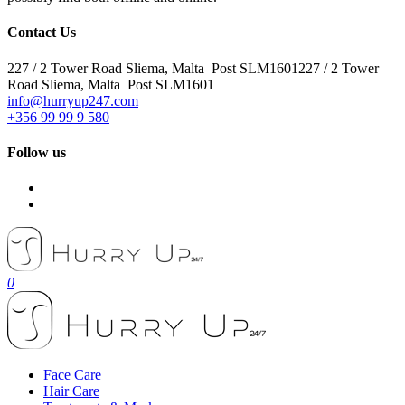
Contact Us
227 / 2 Tower Road Sliema, Malta Post SLM1601227 / 2 Tower
Road Sliema, Malta Post SLM1601
info@hurryup247.com
+356 99 99 9 580
Follow us
0
Face Care
Hair Care