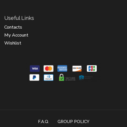
Useful Links
Contacts
My Account
Wishlist
F.A.Q.
GROUP POLICY