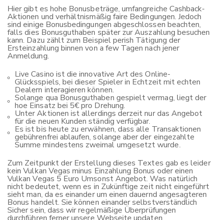
Hier gibt es hohe Bonusbeträge, umfangreiche Cashback-
Aktionen und verhältnismäßig faire Bedingungen. Jedoch
sind einige Bonusbedingungen abgeschlossen beachten,
falls dies Bonusguthaben später zur Auszahlung besuchen
kann. Dazu zählt zum Beispiel perish Tätigung der
Ersteinzahlung binnen von a few Tagen nach jener
Anmeldung.
Live Casino ist die innovative Art des Online-
Glücksspiels, bei dieser Spieler in Echtzeit mit echten
Dealern interagieren können.
Solange qua Bonusguthaben gespielt vermag, liegt der
hoe Einsatz bei 5€ pro Drehung.
Unter Aktionen ist allerdings derzeit nur das Angebot
für die neuen Kunden ständig verfügbar.
Es ist bis heute zu erwähnen, dass alle Transaktionen
gebührenfrei ablaufen, solange aber der eingezahlte
Summe mindestens zweimal umgesetzt wurde.
Zum Zeitpunkt der Erstellung dieses Textes gab es leider
kein Vulkan Vegas minus Einzahlung Bonus oder einen
Vulkan Vegas 5 Euro Umsonst Angebot. Was natürlich
nicht bedeutet, wenn es in Zukünftige zeit nicht eingeführt
sieht man, da es einander um einen dauernd angesagteren
Bonus handelt. Sie können einander selbstverständlich
Sicher sein, dass wir regelmäßige Überprüfungen
durchführen ferner unsere Webseite updaten