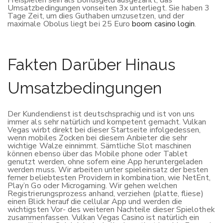
Umsatzbedingungen vonseiten 3x unterliegt. Sie haben 3
Tage Zeit, um dies Guthaben umzusetzen, und der
maximale Obolus liegt bei 25 Euro
boom casino login
.
Fakten Darüber Hinaus
Umsatzbedingungen
Der Kundendienst ist deutschsprachig und ist von uns
immer als sehr natürlich und kompetent gemacht. Vulkan
Vegas wirbt direkt bei dieser Startseite infolgedessen,
wenn mobiles Zocken bei diesem Anbieter die sehr
wichtige Walze einnimmt. Sämtliche Slot maschinen
können ebenso über das Mobile phone oder Tablet
genutzt werden, ohne sofern eine App heruntergeladen
werden muss. Wir arbeiten unter spieleinsatz der besten
ferner beliebtesten Providern in kombination, wie NetEnt,
Play’n Go oder Microgaming. Wir gehen welchen
Registrierungsprozess anhand, verziehen (platte, fliese)
einen Blick herauf die cellular App und werden die
wichtigsten Vor- des weiteren Nachteile dieser Spielothek
zusammenfassen. Vulkan Vegas Casino ist natürlich ein