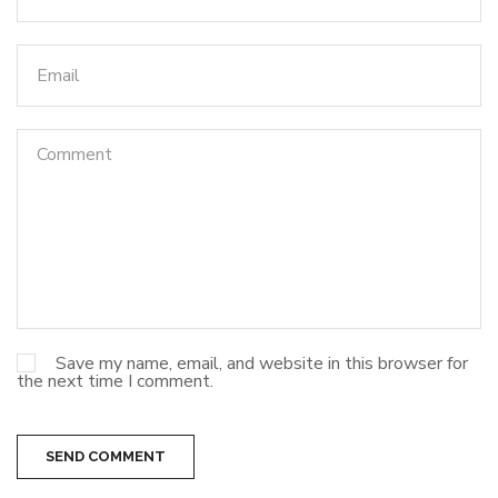
Save my name, email, and website in this browser for
the next time I comment.
SEND COMMENT