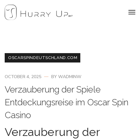
OSCARSPINDEUTSCHLAND.COM
OCTOBER 4, 2025
BY
WADMINW
Verzauberung der Spiele
Entdeckungsreise im Oscar Spin
Casino
Verzauberung der