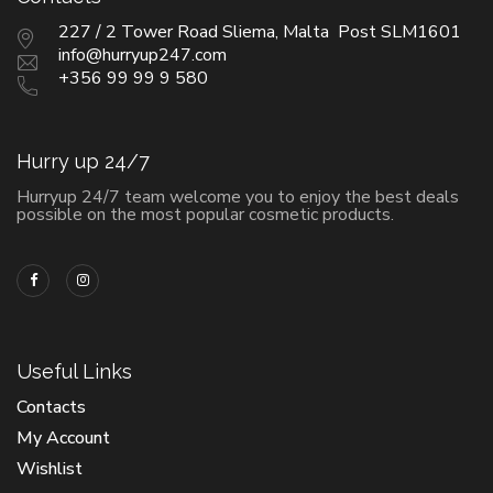
227 / 2 Tower Road Sliema, Malta Post SLM1601
info@hurryup247.com
+356 99 99 9 580
Hurry up 24/7
Hurryup 24/7 team welcome you to enjoy the best deals
possible on the most popular cosmetic products.
Useful Links
Contacts
My Account
Wishlist