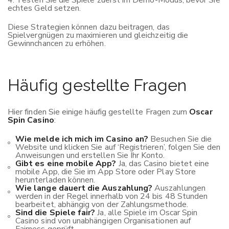
echtes Geld setzen.
Diese Strategien können dazu beitragen, das
Spielvergnügen zu maximieren und gleichzeitig die
Gewinnchancen zu erhöhen.
Häufig gestellte Fragen
Hier finden Sie einige häufig gestellte Fragen zum
Oscar
Spin Casino
:
Wie melde ich mich im Casino an?
Besuchen Sie die
Website und klicken Sie auf ‘Registrieren’, folgen Sie den
Anweisungen und erstellen Sie Ihr Konto.
Gibt es eine mobile App?
Ja, das Casino bietet eine
mobile App, die Sie im App Store oder Play Store
herunterladen können.
Wie lange dauert die Auszahlung?
Auszahlungen
werden in der Regel innerhalb von 24 bis 48 Stunden
bearbeitet, abhängig von der Zahlungsmethode.
Sind die Spiele fair?
Ja, alle Spiele im Oscar Spin
Casino sind von unabhängigen Organisationen auf
Fairness geprüft.