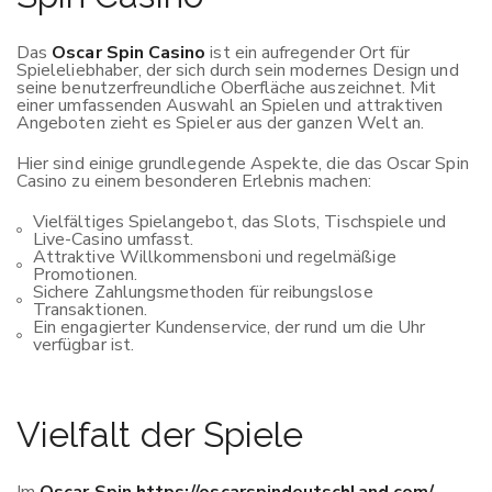
Das
Oscar Spin Casino
ist ein aufregender Ort für
Spieleliebhaber, der sich durch sein modernes Design und
seine benutzerfreundliche Oberfläche auszeichnet. Mit
einer umfassenden Auswahl an Spielen und attraktiven
Angeboten zieht es Spieler aus der ganzen Welt an.
Hier sind einige grundlegende Aspekte, die das Oscar Spin
Casino zu einem besonderen Erlebnis machen:
Vielfältiges Spielangebot, das Slots, Tischspiele und
Live-Casino umfasst.
Attraktive Willkommensboni und regelmäßige
Promotionen.
Sichere Zahlungsmethoden für reibungslose
Transaktionen.
Ein engagierter Kundenservice, der rund um die Uhr
verfügbar ist.
Vielfalt der Spiele
Im
Oscar Spin
https://oscarspindeutschland.com/