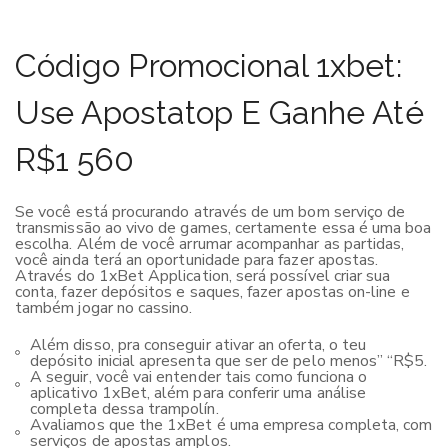
Código Promocional 1xbet:
Use Apostatop E Ganhe Até
R$1 560
Se você está procurando através de um bom serviço de
transmissão ao vivo de games, certamente essa é uma boa
escolha. Além de você arrumar acompanhar as partidas,
você ainda terá an oportunidade para fazer apostas.
Através do 1xBet Application, será possível criar sua
conta, fazer depósitos e saques, fazer apostas on-line e
também jogar no cassino.
Além disso, pra conseguir ativar an oferta, o teu
depósito inicial apresenta que ser de pelo menos” “R$5.
A seguir, você vai entender tais como funciona o
aplicativo 1xBet, além para conferir uma análise
completa dessa trampolín.
Avaliamos que the 1xBet é uma empresa completa, com
serviços de apostas amplos.