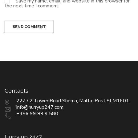
Save my name, email, and website in this browser for
the next time I comment.
SEND COMMENT
Contacts
227 / 2 Tower Road Sliema, Malta Post SLM1601
info@hurryup247.com
+356 99 99 9 580
Hurry up 24/7