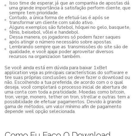
Isso time de esperar, já que an companhia de apostas dá
uma grande importância à satisfação perform cliente, que
sempre tem prioridade.
Contudo, a única forma de efetuá-las é após se
transformar um cliente com saldo ativo.
Alguns exemplos são futebol, hóquei no gelo, basquete,
tênis, beisebol, vôlei e handebol.
Dessa manera, os jogadores só podem fazer saques
após atingir o número necessário sobre apostas.
Lembrando sempre que as transmissões do site são de
qualidade, e você ajajai poder aproveitar diversos
recursos na organizacion também.
Se você ainda está em dúvida para baixar 1xBet
application veja as principais características do software e
tire suas próprias conclusões se deve fazer o download ou
não. Escolhendo a tua preferida, de acordo com o o qual
deseja, você completará o processo inicial de abertura de
uma conta com toda a praticidade. Moedas como bitcoin,
tron, verge, monero, tether on tron, strellar e outras tem a
possibilidade de efetuar pagamentos. Devido à grande
gama de métodos, um valor mínimo afin de pagamento
depende weil opção selecionada.
Como Eu Faço O Download