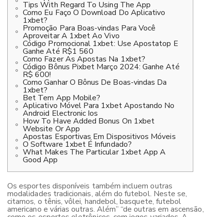
Tips With Regard To Using The App
Como Eu Faço O Download Do Aplicativo
1xbet?
Promoção Para Boas-vindas Para Você
Aproveitar A 1xbet Ao Vivo
Código Promocional 1xbet: Use Apostatop E
Ganhe Até R$1 560
Como Fazer As Apostas Na 1xbet?
Código Bônus Pixbet Março 2024: Ganhe Até
R$ 600!
Como Ganhar O Bônus De Boas-vindas Da
1xbet?
Bet Tem App Mobile?
Aplicativo Móvel Para 1xbet Apostando No
Android Electronic Ios
How To Have Added Bonus On 1xbet
Website Or App
Apostas Esportivas Em Dispositivos Móveis
O Software 1xbet É Infundado?
What Makes The Particular 1xbet App A
Good App
Os esportes disponíveis também incluem outras
modalidades tradicionais, além do futebol. Neste se,
citamos, o tênis, vôlei, handebol, basquete, futebol
americano e várias outras. Além” “de outras em ascensão,
como os esportes eletrônicos, com jogos variados. A