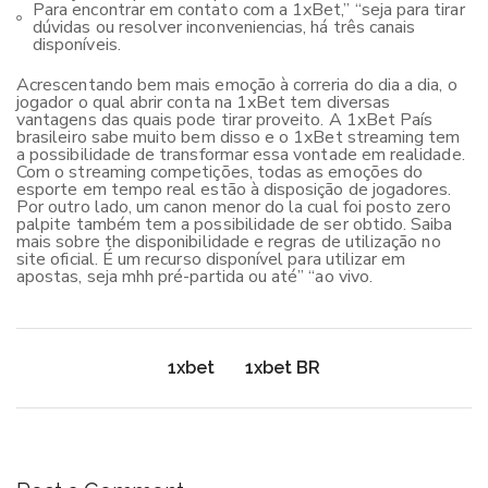
Para encontrar em contato com a 1xBet,” “seja para tirar
dúvidas ou resolver inconveniencias, há três canais
disponíveis.
Acrescentando bem mais emoção à correria do dia a dia, o
jogador o qual abrir conta na 1xBet tem diversas
vantagens das quais pode tirar proveito. A 1xBet País
brasileiro sabe muito bem disso e o 1xBet streaming tem
a possibilidade de transformar essa vontade em realidade.
Com o streaming competições, todas as emoções do
esporte em tempo real estão à disposição de jogadores.
Por outro lado, um canon menor do la cual foi posto zero
palpite também tem a possibilidade de ser obtido. Saiba
mais sobre the disponibilidade e regras de utilização no
site oficial. É um recurso disponível para utilizar em
apostas, seja mhh pré-partida ou até” “ao vivo.
1xbet
1xbet BR