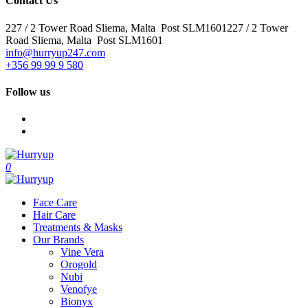
Contact Us
227 / 2 Tower Road Sliema, Malta Post SLM1601227 / 2 Tower
Road Sliema, Malta Post SLM1601
info@hurryup247.com
+356 99 99 9 580
Follow us
0
Face Care
Hair Care
Treatments & Masks
Our Brands
Vine Vera
Orogold
Nubi
Venofye
Bionyx