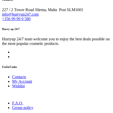
227 / 2 Tower Road Sliema, Malta Post SLM1601
info@hurryup247.com
+356 99 99 9 580
Hurry up 24/7
Hurryup 24/7 team welcome you to enjoy the best deals possible on
the most popular cosmetic products.
Useful Links
Contacts
My Account
Wishlist
F.A.Q.
Group policy