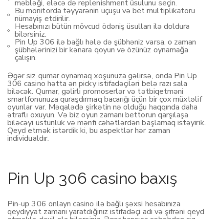
məbləği, eləcə də replenishment üsulunu seçin.
Bu monitorda təyyarənin uçuşu və bet multiplikatoru
nümayiş etdirilir.
Hesabınızı bütün mövcud ödəniş üsulları ilə doldura
bilərsiniz.
Pin Up 306 ilə bağlı hələ də şübhəniz varsa, o zaman
şübhələrinizi bir kənara qoyun və özünüz oynamağa
çalışın.
Əgər siz qumar oynamaq xoşunuza gəlirsə, onda Pin Up
306 casino hətta ən picky istifadəçiləri belə razı sala
biləcək. Qumar, gəlirli promoserlər və tətbiqetməni
smartfonunuza quraşdırmaq bacarığı üçün bir çox müxtəlif
oyunlar var. Məqalədə şirkətin nə olduğu haqqında daha
ətraflı oxuyun. Və biz oyun zamanı bettorun qarşılaşa
biləcəyi üstünlük və mənfi cəhətlərdən başlamaq istəyirik.
Qeyd etmək istərdik ki, bu aspektlər hər zaman
individualdır.
Pin Up 306 casino baxış
Pin-up 306 onlayn casino ilə bağlı şəxsi hesabınıza
qeydiyyat zamanı yaratdığınız istifadəçi adı və şifrəni qeyd