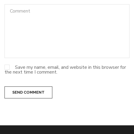
Save my name, email, and website in this browser for
the next time I comment.
SEND COMMENT