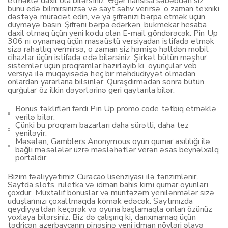
etməklə daxil ola bilərsiniz. Əgər hansısa səbəbdən siz
bunu edə bilmirsinizsə və sayt səhv verirsə, o zaman texniki
dəstəyə müraciət edin, və ya şifrənizi bərpa etmək üçün
düyməyə basın. Şifrəni bərpa edərkən, bukmekar hesaba
daxil olmaq üçün yeni kodu olan E-mail göndərəcək. Pin Up
306 nı oynamaq üçün masaüstü versiyadan istifadə etmək
sizə rahatlıq vermirsə, o zaman siz həmişə həlldən mobil
cihazlar üçün istifadə edə bilərsiniz. Şirkət bütün məşhur
sistemlər üçün proqramlar hazırlayıb ki, oyunçular veb
versiya ilə müqayisədə heç bir məhdudiyyət olmadan
onlardan yararlana bilsinlər. Quraşdırmadan sonra bütün
qurğular öz ilkin dəyərlərinə geri qaytarıla bilər.
Bonus təklifləri fərdi Pin Up promo code tətbiq etməklə
verilə bilər.
Çünki bu proqram bazarları daha sürətli, daha tez
yeniləyir.
Məsələn, Gamblers Anonymous oyun qumar asılılığı ilə
bağlı məsələlər üzrə məsləhətlər verən əsas beynəlxalq
portaldır.
Bizim fəaliyyətimiz Curacao lisenziyası ilə tənzimlənir.
Saytda slots, ruletka və idman bahis kimi qumar oyunları
çoxdur. Müxtəlif bonuslar və müntəzəm yenilənmələr sizə
uduşlarınızı çoxaltmaqda kömək edəcək. Saytımızda
qeydiyyatdan keçərək və oyuna başlamaqla onları özünüz
yoxlaya bilərsiniz. Biz də çalışırıq ki, darıxmamaq üçün
tədricən azerbaycanın pinəsinə yeni idman növləri əlavə