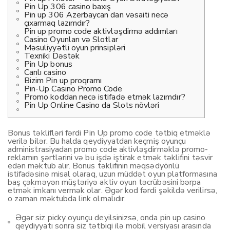
Pin Up 306 casino baxış
Pin up 306 Azerbaycan dan vəsaiti necə
çıxarmaq lazımdır?
Pin up promo code aktivləşdirmə addımları
Casino Oyunları və Slotlar
Məsuliyyətli oyun prinsipləri
Texniki Dəstək
Pin Up bonus
Canlı casino
Bizim Pin up proqramı
Pin-Up Casino Promo Code
Promo koddan necə istifadə etmək lazımdır?
Pin Up Online Casino da Slots növləri
Bonus təklifləri fərdi Pin Up promo code tətbiq etməklə
verilə bilər. Bu halda qeydiyyatdan keçmiş oyunçu
administrasiyadan promo code aktivləşdirməklə promo-
reklamın şərtlərini və bu işdə iştirak etmək təklifini təsvir
edən məktub alır. Bonus təklifinin məqsədyönlü
istifadəsinə misal olaraq, uzun müddət oyun platformasına
baş çəkməyən müştəriyə aktiv oyun təcrübəsini bərpa
etmək imkanı vermək olar. Əgər kod fərdi şəkildə verilirsə,
o zaman məktubda link olmalıdır.
Əgər siz picky oyunçu deyilsinizsə, onda pin up casino
qeydiyyatı sonra siz tətbiqi ilə mobil versiyası arasında