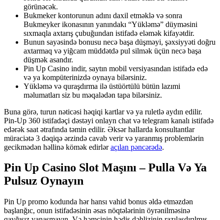
görünəcək.
Bukmeker kontorunun adını daxil etməklə və sonra
Bukmeyker ikonasının yanındakı “Yükləmə” düyməsini
sıxmaqla axtarış çubuğundan istifadə eləmək kifayətdir.
Bunun sayəsində bonusu necə başa düşməyi, şəxsiyyəti doğru
axtarmaq və yiğcam müddətdə pul silmək üçün necə başa
düşmək asandır.
Pin Up Casino indir, saytın mobil versiyasından istifadə edə
və ya kompüterinizdə oynaya bilərsiniz.
Yükləmə və quraşdırma ilə üstüörtülü bütün lazımi
məlumatları siz bu məqalədən tapa bilərsiniz.
Buna görə, turun nəticəsi həqiqi kartlar və ya ruletlə aydın edilir.
Pin-Up 360 istifadəçi dəstəyi onlayn chat və telegram kanalı istifadə
edərək saat ətrafında təmin edilir. Əksər hallarda konsultantlar
müraciətə 3 dəqiqə ərzində cavab verir və yaranmış problemlərin
gecikmədən həllinə kömək edirlər
açılan pəncərədə
.
Pin Up Casino Slot Maşını – Pulla Və Ya
Pulsuz Oynayın
Pin Up promo kodunda hər hansı vahid bonus əldə etməzdən
başlanğıc, onun istifadəsinin əsas nöqtələrinin öyrənilməsinə
qayğısız yanaşmayın. Və həmçinin hədis dəhlizinin razılaşdırılmış