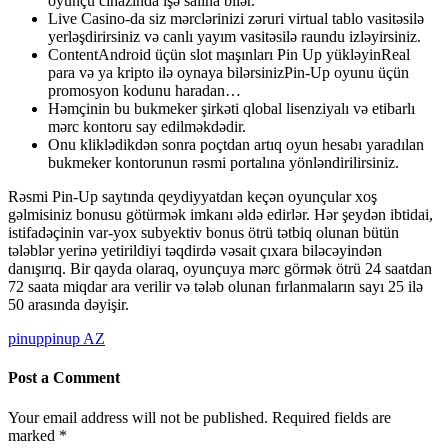
oyunçu cihazında işə salına bilər.
Live Casino-da siz mərclərinizi zəruri virtual tablo vasitəsilə
yerləşdirirsiniz və canlı yayım vasitəsilə raundu izləyirsiniz.
ContentAndroid üçün slot maşınları Pin Up yükləyinReal
para və ya kripto ilə oynaya bilərsinizPin-Up oyunu üçün
promosyon kodunu haradan…
Həmçinin bu bukmeker şirkəti qlobal lisenziyalı və etibarlı
mərc kontoru say edilməkdədir.
Onu kliklədikdən sonra poçtdan artıq oyun hesabı yaradılan
bukmeker kontorunun rəsmi portalına yönləndirilirsiniz.
Rəsmi Pin-Up saytında qeydiyyatdan keçən oyunçular xoş
gəlmisiniz bonusu götürmək imkanı əldə edirlər. Hər şeydən ibtidai,
istifadəçinin var-yox subyektiv bonus ötrü tətbiq olunan bütün
tələblər yerinə yetirildiyi təqdirdə vəsait çıxara biləcəyindən
danışırıq. Bir qayda olaraq, oyunçuya mərc görmək ötrü 24 saatdan
72 saata miqdar ara verilir və tələb olunan fırlanmaların sayı 25 ilə
50 arasında dəyişir.
pinup
pinup AZ
Post a Comment
Your email address will not be published.
Required fields are
marked
*