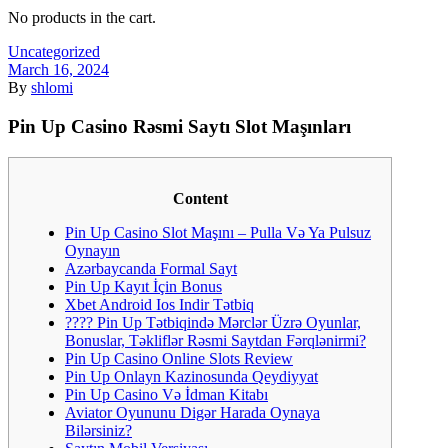
No products in the cart.
Uncategorized
March 16, 2024
By
shlomi
Pin Up Casino Rəsmi Saytı Slot Maşınları
Content
Pin Up Casino Slot Maşını – Pulla Və Ya Pulsuz
Oynayın
Azərbaycanda Formal Sayt
Pin Up Kayıt İçin Bonus
Xbet Android Ios Indir Tətbiq
???? Pin Up Tətbiqində Mərclər Üzrə Oyunlar,
Bonuslar, Təkliflər Rəsmi Saytdan Fərqlənirmi?
Pin Up Casino Online Slots Review
Pin Up Onlayn Kazinosunda Qeydiyyat
Pin Up Casino Və İdman Kitabı
Aviator Oyununu Digər Harada Oynaya
Bilərsiniz?