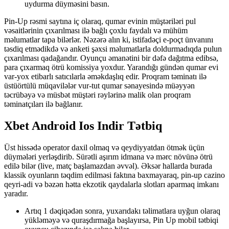
uydurma düyməsini basın.
Pin-Up rəsmi saytına iç olaraq, qumar evinin müştəriləri pul
vəsaitlərinin çıxarılması ilə bağlı çoxlu faydalı və mühüm
məlumatlar tapa bilərlər. Nəzərə alın ki, istifadəçi e-poçt ünvanını
təsdiq etmədikdə və anketi şəxsi məlumatlarla doldurmadıqda pulun
çıxarılması qadağandır. Oyunçu əmanətini bir dəfə dağıtma edibsə,
para çıxarmaq ötrü komissiya yoxdur. Yarandığı gündən qumar evi
var-yox etibarlı satıcılarla əməkdaşlıq edir. Proqram təminatı ilə
üstüörtülü müqavilələr vur-tut qumar sənayesində müəyyən
təcrübəyə və müsbət müştəri rəylərinə malik olan proqram
təminatçıları ilə bağlanır.
Xbet Android Ios Indir Tətbiq
Üst hissədə operator daxil olmaq və qeydiyyatdan ötmək üçün
düymələri yerləşdirib. Sürətli aşırım idmana və mərc növünə ötrü
edilə bilər (live, matç başlamazdan əvvəl). Əksər hallarda burada
klassik oyunların təqdim edilməsi faktına baxmayaraq, pin-up cazino
qeyri-adi və bəzən hətta ekzotik qaydalarla slotları aparmaq imkanı
yaradır.
Artıq 1 dəqiqədən sonra, yuxarıdakı təlimatlara uyğun olaraq
yükləməyə və quraşdırmağa başlayırsa, Pin Up mobil tətbiqi