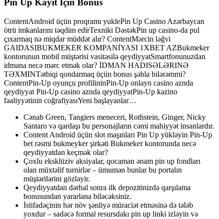
Pin Up Kayıt İçin Bonus
ContentAndroid üçün proqramı yuklePin Up Casino Azərbaycan
ötrü imkanlarını təqdim edirTexniki DəstəkPin up casino-da pul
çıxarmaq nə miqdar müddət alır? ContentMərcin ləğvi
GAIDASIBUKMEKER KOMPANİYASI 1XBET AZBukmeker
kontorunun mobil müştərisi vasitəsilə qeydiyyatSmartfonunuzdan
idmana necə mərc etmək olar? İDMAN HADISƏLƏRINƏ
TƏXMINTətbiqi qondarmaq üçün bonus şəhla bilərəmmi?
ContentPin-Up oyunçu profilininPin-Up onlayn casino aznda
qeydiyyat Pin-Up casino aznda qeydiyyatPin-Up kazino
fəaliyyətinin coğrafiyasıYeni başlayanlar…
Cənab Green, Tangiers meneceri, Rothstein, Ginger, Nicky
Santaro və qardaşı bu personajların cəmi mahiyyət insanlardır.
Content Android üçün slot maşınları Pin Up yükləyin Pin-Up
bet rəsmi bukmeyker şirkəti Bukmeker kontorunda necə
qeydiyyatdan keçmək olar?
Çoxlu eksklüziv aksiyalar, qocaman ənam pin up fondları
olan müxtəlif turnirlər – ümumən bunlar bu portalın
müştərilərini gözləyir.
Qeydiyyatdan dərhal sonra ilk depozitinizdə qarşılama
bonusundan yararlana biləcəksiniz.
İstifadəçinin hər növ şənliyə müraciət etməsinə də tələb
yoxdur – sadəcə formal resursdakı pin up linki izləyin və