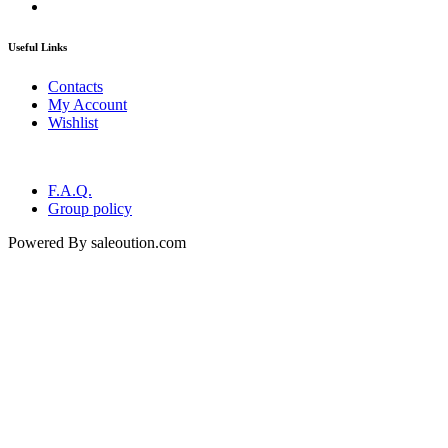
Useful Links
Contacts
My Account
Wishlist
F.A.Q.
Group policy
Powered By saleoution.com