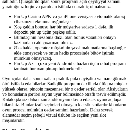
sahibdir. Quraşdırıldıqdan sonra proqramı açıb qeydiyyat zamanı
yaratdığınız loqin və paroldan istifadə edərək iç olmalısınız.
Pin Up Casino APK və ya iPhone versiyası avtomatik olaraq
cihazınızın ekranına uyğunlaşır.
Xoş gəldin bonusu hər bir müştəriyə sadəcə 1 dəfə, ilk
depoziti pin up üçün peşkəş edilir.
İstifadəçinin hesabına daxil olan bonus vəsaitləri onlayn
kazinodan cəld çıxarmaq olmaz.
Əks halda, operator müştərinin şəxsi məlumatlarına başlanğıc
əldə etməyəcək və onun hədis prosesində bütöv iştirakı
mümkün olmayacaq.
Pin Up Az – çoxu yeni Android cihazları üçün rahat proqram
təminatı buraxan pin-up bukmekerdir.
Oyunçular daha sonra xalları praktik pula dəyişdirə və mərc görmək
ötrü istifadə edə bilərlər. Sadiqlik proqramı daxilində üfüq nə miqdar
yüksək olarsa, pincoin məzənnəsi bir o qədər sərfəli olar. Aksiyaların
və bonusların şərtləri saytın uyar bölməsində ətraflı təsvir edilmişdir.
Kataloqda siz daha uzun auditoriyanı dövrə edəcək oyuncaq tapa
bilərsiniz. Bunlar izafi seçimləri olmayan klassik slotlardır ki onların
oyun prosesi mümkün qədər səmimi hazırlanıb. Daha seyrək
əlamətdar seçim şəfəqli vizual üslubu ilə seçilən yeni slot
maşınlarıdır.