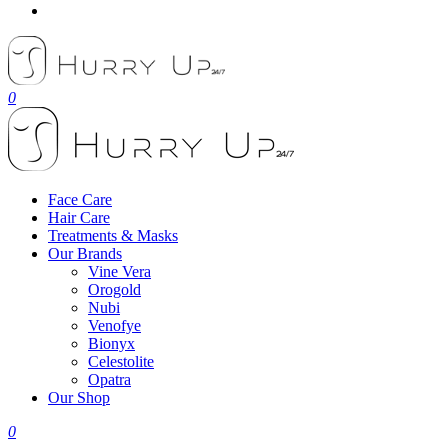
0
Face Care
Hair Care
Treatments & Masks
Our Brands
Vine Vera
Orogold
Nubi
Venofye
Bionyx
Celestolite
Opatra
Our Shop
0