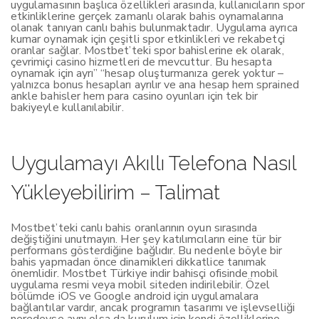
uygulamasının başlıca özellikleri arasında, kullanıcıların spor
etkinliklerine gerçek zamanlı olarak bahis oynamalarına
olanak tanıyan canlı bahis bulunmaktadır. Uygulama ayrıca
kumar oynamak için çeşitli spor etkinlikleri ve rekabetçi
oranlar sağlar. Mostbet’teki spor bahislerine ek olarak,
çevrimiçi casino hizmetleri de mevcuttur. Bu hesapta
oynamak için ayrı” “hesap oluşturmanıza gerek yoktur –
yalnızca bonus hesapları ayrılır ve ana hesap hem sprained
ankle bahisler hem para casino oyunları için tek bir
bakiyeyle kullanılabilir.
Uygulamayı Akıllı Telefona Nasıl
Yükleyebilirim – Talimat
Mostbet’teki canlı bahis oranlarının oyun sırasında
değiştiğini unutmayın. Her şey katılımcıların eine tür bir
performans gösterdiğine bağlıdır. Bu nedenle böyle bir
bahis yapmadan önce dinamikleri dikkatlice tanımak
önemlidir. Mostbet Türkiye indir bahisçi ofisinde mobil
uygulama resmi veya mobil siteden indirilebilir. Özel
bölümde iOS ve Google android için uygulamalara
bağlantılar vardır, ancak programın tasarımı ve işlevselliği
neredeyse aynı olsa da kurulum için kendi özelliklerine