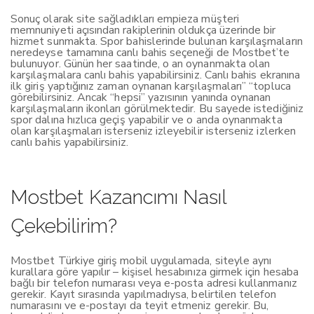
Sonuç olarak site sağladıkları empieza müşteri
memnuniyeti açısından rakiplerinin oldukça üzerinde bir
hizmet sunmakta. Spor bahislerinde bulunan karşılaşmaların
neredeyse tamamına canlı bahis seçeneği de Mostbet’te
bulunuyor. Günün her saatinde, o an oynanmakta olan
karşılaşmalara canlı bahis yapabilirsiniz. Canlı bahis ekranına
ilk giriş yaptığınız zaman oynanan karşılaşmaları” “topluca
görebilirsiniz. Ancak “hepsi” yazısının yanında oynanan
karşılaşmaların ikonları görülmektedir. Bu sayede istediğiniz
spor dalına hızlıca geçiş yapabilir ve o anda oynanmakta
olan karşılaşmaları isterseniz izleyebilir isterseniz izlerken
canlı bahis yapabilirsiniz.
Mostbet Kazancımı Nasıl
Çekebilirim?
Mostbet Türkiye giriş mobil uygulamada, siteyle aynı
kurallara göre yapılır – kişisel hesabınıza girmek için hesaba
bağlı bir telefon numarası veya e-posta adresi kullanmanız
gerekir. Kayıt sırasında yapılmadıysa, belirtilen telefon
numarasını ve e-postayı da teyit etmeniz gerekir. Bu,