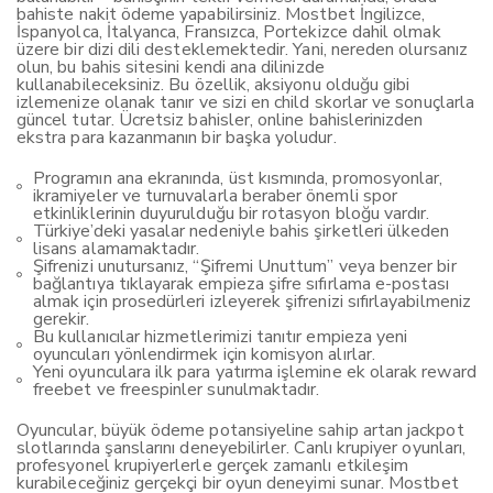
bahiste nakit ödeme yapabilirsiniz. Mostbet İngilizce,
İspanyolca, İtalyanca, Fransızca, Portekizce dahil olmak
üzere bir dizi dili desteklemektedir. Yani, nereden olursanız
olun, bu bahis sitesini kendi ana dilinizde
kullanabileceksiniz. Bu özellik, aksiyonu olduğu gibi
izlemenize olanak tanır ve sizi en child skorlar ve sonuçlarla
güncel tutar. Ücretsiz bahisler, online bahislerinizden
ekstra para kazanmanın bir başka yoludur.
Programın ana ekranında, üst kısmında, promosyonlar,
ikramiyeler ve turnuvalarla beraber önemli spor
etkinliklerinin duyurulduğu bir rotasyon bloğu vardır.
Türkiye’deki yasalar nedeniyle bahis şirketleri ülkeden
lisans alamamaktadır.
Şifrenizi unutursanız, “Şifremi Unuttum” veya benzer bir
bağlantıya tıklayarak empieza şifre sıfırlama e-postası
almak için prosedürleri izleyerek şifrenizi sıfırlayabilmeniz
gerekir.
Bu kullanıcılar hizmetlerimizi tanıtır empieza yeni
oyuncuları yönlendirmek için komisyon alırlar.
Yeni oyunculara ilk para yatırma işlemine ek olarak reward
freebet ve freespinler sunulmaktadır.
Oyuncular, büyük ödeme potansiyeline sahip artan jackpot
slotlarında şanslarını deneyebilirler. Canlı krupiyer oyunları,
profesyonel krupiyerlerle gerçek zamanlı etkileşim
kurabileceğiniz gerçekçi bir oyun deneyimi sunar. Mostbet