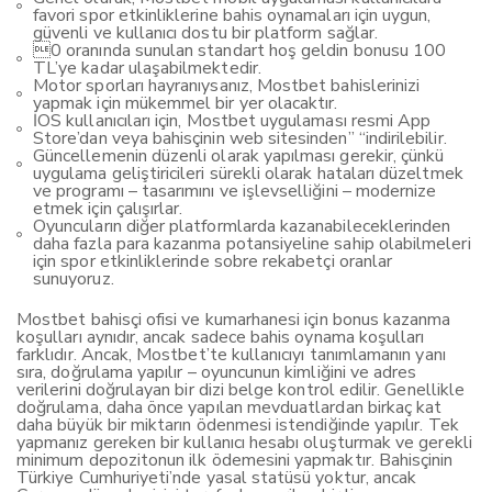
favori spor etkinliklerine bahis oynamaları için uygun,
güvenli ve kullanıcı dostu bir platform sağlar.
0 oranında sunulan standart hoş geldin bonusu 100
TL’ye kadar ulaşabilmektedir.
Motor sporları hayranıysanız, Mostbet bahislerinizi
yapmak için mükemmel bir yer olacaktır.
İOS kullanıcıları için, Mostbet uygulaması resmi App
Store’dan veya bahisçinin web sitesinden” “indirilebilir.
Güncellemenin düzenli olarak yapılması gerekir, çünkü
uygulama geliştiricileri sürekli olarak hataları düzeltmek
ve programı – tasarımını ve işlevselliğini – modernize
etmek için çalışırlar.
Oyuncuların diğer platformlarda kazanabileceklerinden
daha fazla para kazanma potansiyeline sahip olabilmeleri
için spor etkinliklerinde sobre rekabetçi oranlar
sunuyoruz.
Mostbet bahisçi ofisi ve kumarhanesi için bonus kazanma
koşulları aynıdır, ancak sadece bahis oynama koşulları
farklıdır. Ancak, Mostbet’te kullanıcıyı tanımlamanın yanı
sıra, doğrulama yapılır – oyuncunun kimliğini ve adres
verilerini doğrulayan bir dizi belge kontrol edilir. Genellikle
doğrulama, daha önce yapılan mevduatlardan birkaç kat
daha büyük bir miktarın ödenmesi istendiğinde yapılır. Tek
yapmanız gereken bir kullanıcı hesabı oluşturmak ve gerekli
minimum depozitonun ilk ödemesini yapmaktır. Bahisçinin
Türkiye Cumhuriyeti’nde yasal statüsü yoktur, ancak