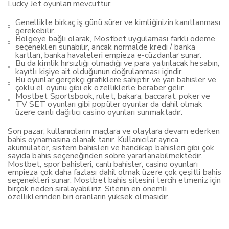
Lucky Jet oyunları mevcuttur.
Genellikle birkaç iş günü sürer ve kimliğinizin kanıtlanması
gerekebilir.
Bölgeye bağlı olarak, Mostbet uygulaması farklı ödeme
seçenekleri sunabilir, ancak normalde kredi / banka
kartları, banka havaleleri empieza e-cüzdanlar sunar.
Bu da kimlik hırsızlığı olmadığı ve para yatırılacak hesabın,
kayıtlı kişiye ait olduğunun doğrulanması içindir.
Bu oyunlar gerçekçi grafiklere sahiptir ve yan bahisler ve
çoklu el oyunu gibi ek özelliklerle beraber gelir.
Mostbet Sportsbook, rulet, bakara, baccarat, poker ve
TV SET oyunları gibi popüler oyunlar da dahil olmak
üzere canlı dağıtıcı casino oyunları sunmaktadır.
Son pazar, kullanıcıların maçlara ve olaylara devam ederken
bahis oynamasına olanak tanır. Kullanıcılar ayrıca
akümülatör, sistem bahisleri ve handikap bahisleri gibi çok
sayıda bahis seçeneğinden sobre yararlanabilmektedir.
Mostbet, spor bahisleri, canlı bahisler, casino oyunları
empieza çok daha fazlası dahil olmak üzere çok çeşitli bahis
seçenekleri sunar. Mostbet bahis sitesini tercih etmeniz için
birçok neden sıralayabiliriz. Sitenin en önemli
özelliklerinden biri oranların yüksek olmasıdır.