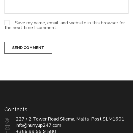
Save my name, email, and website in this browser for
the next time I comment.
SEND COMMENT
Contacts
227 / 2 Tower Road Sliema, Malta Post SLM1601
info@hurryup247.com
+356 99 99 9 580