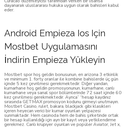
Curacao düzenleyicisi tarafından verilen bir lisansa
dayanarak uluslararası hukuka uygun olarak bahisleri kabul
eder.
Android Empieza Ios Için
Mostbet Uygulamasını
İndirin Empieza Yükleyin
Mostbet spor hoş geldin bonusunun, en arizona 3 etkinlik
ve minimum 1. forty oranlar ile kombine bahislerde üç gün
içinde 5 kez çevrilmesi gerekmektedir. Diğer yandan,
kumarhane hoş geldin promosyonunun, kumarhane, canlı
kumarhane veya sanal spor bölümlerinde 72 saat içinde 60
kez çevrilmesi gerekmektedir. Ayrıca” “hesap kaydınız
sırasında GETMAX promosyon kodunu girmeyi unutmayın.
Mostbet Casino, rulet, bakara, blackjack gibi klasikleri
içeren heyecan verici bir kumar oyunları yelpazesi
sunmaktadır. Hem casinoda hem de bahis şirketinde ortak
bir hesap kullanıldığı için ayrı bir kayıt veya yetkilendirme
gerekmez. Canlı krupiyer oyunları ve popüler Aviator, Jet x,