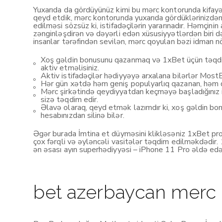
Yuxarıda da gördüyünüz kimi bu mərc kontorunda kifayət
qeyd etdik, mərc kontorunda yuxarıda gördüklərinizdən
edilməsi sözsüz ki, istifadəçilərin yararınadır. Həmçi
zənginləşdirən və dəyərli edən xüsusiyyətlərdən biri 
insanlar tərəfindən sevilən, mərc qoyulan bəzi idman növ
Xoş gəldin bonusunu qazanmaq və 1xBet üçün təqdima
aktiv etməlisiniz.
Aktiv istifadəçilər hədiyyəyə arxalana bilərlər Mos
Hər gün xətdə həm geniş populyarlıq qazanan, həm də
Mərc şirkətində qeydiyyatdan keçməyə başladığınız i
sizə təqdim edir.
Əlavə olaraq, qeyd etmək lazımdır ki, xoş gəldin bo
hesabınızdan silinə bilər.
Əgər burada İmtina et düyməsini klikləsəniz 1xBet prom
çox fərqli və əyləncəli vasitələr təqdim edilməkdədi
ən əsası ayın superhədiyyəsi – iPhone 11 Pro əldə edə 
bet azerbaycan merc 