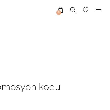
0
romosyon kodu