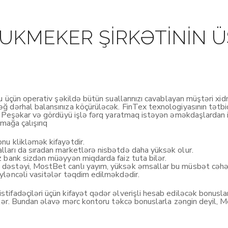
BUKMEKER ŞİRKƏTİNİN 
u üçün operativ şəkildə bütün suallarınızı cavablayan müştəri xid
 dərhal balansınıza köçürüləcək. FinTex texnologiyasının tətbi
n! Peşəkar və gördüyü işlə fərq yaratmaq istəyən əməkdaşlardan
mağa çalışırıq
nu klikləmək kifayətdir.
lları da sıradan marketlərə nisbətdə daha yüksək olur.
z bank sizdən müəyyən miqdarda faiz tuta bilər.
 dəstəyi, MostBet canlı yayım, yüksək əmsallar bu müsbət cəhət
yləncəli vasitələr təqdim edilməkdədir.
ifadəçiləri üçün kifayət qədər əlverişli hesab ediləcək bonusl
bilər. Bundan əlavə mərc kontoru təkcə bonuslarla zəngin deyil