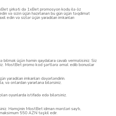
 1xBet şirkəti də 1xBet promosyon kodu ilə öz
 edin və sizin üçün hazırlanan bu gün üçün təqdimat
l edin və sizlər üçün yaradılan imkanları
edə bilmək üçün həmin qaydalara cavab verməlisiniz. Siz
niz. MostBet promo kod şərtlərə əməl edib bonuslar
n yaradılan imkanları dəyərləndirin.
 və onlardan yararlana bilərsiniz.
lan oyunlarda istifadə edə bilərsiniz.
rsiniz. Həmçinin MostBet idman mərcləri saytı,
a maksimum 550 AZN təşkil edir.