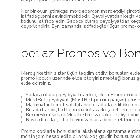
Hər bir oyun iştirakçısı mərc edərkən mərc etdiyi şirk
istifadəçilərini sevindirməkdədir. Qeydiyyatdan keçin v
kodunu istifadə edin. Sadəcə olaraq qeydiyyatdan keçə
dəyərləndirin. Eyni zamanda istifadəçilər üçün promo-ko
bet az Promos və Bon
Mərc şirkətinin sizlər üçün təqdim etdiyi bonusları əld
promo kodları üzərində əldə etdiyiniz məbləği bonus 
əldə edirsiniz.
Sadəcə olaraq qeydiyyatdan keçərkən Promo kodu daxi
MostBet qeydiyyat (MostBet регистрация) prosesini 
Məlumat internet səhifələrində istifadə edildikdə m
Burada hər bir, hətta ən inadcıl azarkeş belə mərc 
Bukmeyker şirkəti Mostbetin sizə təklif etdiyi bonus
Növbəti dəfə şərh etdiyim zaman adımı, elektron po
Promo kodlarla, bonuslarla, aksiyalarla qazanma ehtimal
möhtəşəm hesab edilə biləcək xoş gəldin bonusuna da