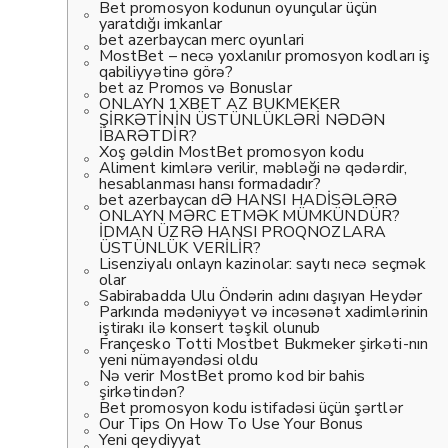
Bet promosyon kodunun oyunçular üçün
yaratdığı imkanlar
bet azerbaycan merc oyunlari
MostBet – necə yoxlanılır promosyon kodları iş
qabiliyyətinə görə?
bet az Promos və Bonuslar
ONLAYN 1XBET AZ BUKMEKER
ŞİRKƏTİNİN ÜSTÜNLÜKLƏRİ NƏDƏN
İBARƏTDİR?
Xoş gəldin MostBet promosyon kodu
Aliment kimlərə verilir, məbləği nə qədərdir,
hesablanması hansı formadadır?
bet azerbaycan dƏ HANSI HADİSƏLƏRƏ
ONLAYN MƏRC ETMƏK MÜMKÜNDÜR?
İDMAN ÜZRƏ HANSI PROQNOZLARA
ÜSTÜNLÜK VERİLİR?
Lisenziyalı onlayn kazinolar: saytı necə seçmək
olar
Sabirabadda Ulu Öndərin adını daşıyan Heydər
Parkında mədəniyyət və incəsənət xadimlərinin
iştirakı ilə konsert təşkil olunub
Françesko Totti Mostbet Bukmeker şirkəti-nın
yeni nümayəndəsi oldu
Nə verir MostBet promo kod bir bahis
şirkətindən?
Bet promosyon kodu istifadəsi üçün şərtlər
Our Tips On How To Use Your Bonus
Yeni qeydiyyat