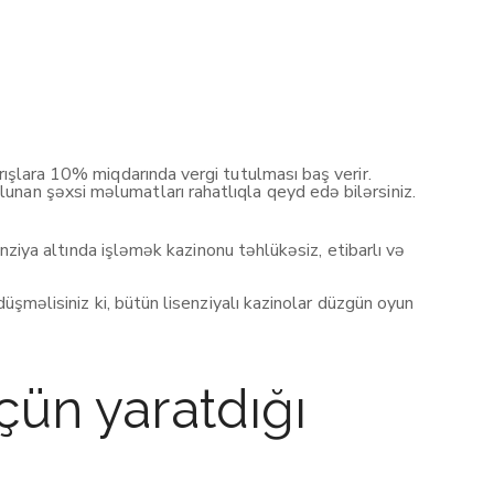
rışlara 10% miqdarında vergi tutulması baş verir.
nan şəxsi məlumatları rahatlıqla qeyd edə bilərsiniz.
enziya altında işləmək kazinonu təhlükəsiz, etibarlı və
üşməlisiniz ki, bütün lisenziyalı kazinolar düzgün oyun
ün yaratdığı