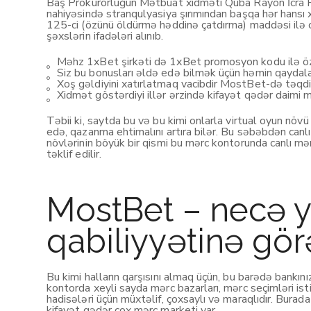
Baş Prokurorluğun Mətbuat xidməti Quba Rayon İcra Haki
nahiyəsində stranqulyasiya şırımından başqa hər hansı 
125-ci (özünü öldürmə həddinə çatdırma) maddəsi ilə cin
şəxslərin ifadələri alınıb.
Məhz 1xBet şirkəti də 1xBet promosyon kodu ilə öz i
Siz bu bonusları əldə edə bilmək üçün həmin qaydala
Xoş gəldiyini xatırlatmaq vacibdir MostBet-də təqdim
Xidmət göstərdiyi illər ərzində kifayət qədər daimi 
Təbii ki, saytda bu və bu kimi onlarla virtual oyun növü
edə, qazanma ehtimalını artıra bilər. Bu səbəbdən canlı
növlərinin böyük bir qismi bu mərc kontorunda canlı m
təklif edilir.
MostBet – necə yo
qabiliyyətinə gör
Bu kimi halların qarşısını almaq üçün, bu barədə bankın
kontorda xeyli sayda mərc bazarları, mərc seçimləri ist
hadisələri üçün müxtəlif, çoxsaylı və maraqlıdır. Burad
kifayət qədər çox mərc marketi var.