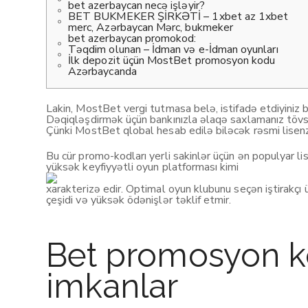
bet azerbaycan necə işləyir?
BET BUKMEKER ŞİRKƏTİ – 1xbet az 1xbet
merc, Azərbaycan Mərc, bukmeker
bet azerbaycan promokod:
Təqdim olunan – İdman və e-İdman oyunları
İlk depozit üçün MostBet promosyon kodu
Azərbaycanda
Lakin, MostBet vergi tutmasa belə, istifadə etdiyiniz 
Dəqiqləşdirmək üçün bankınızla əlaqə saxlamanız tövsi
Çünki MostBet qlobal hesab edilə biləcək rəsmi lisenzi
Bu cür promo-kodları yerli sakinlər üçün ən populyar lis
yüksək keyfiyyətli oyun platforması kimi
xarakterizə edir. Optimal oyun klubunu seçən iştirakçı 
çeşidi və yüksək ödənişlər təklif etmir.
Bet promosyon k
imkanlar