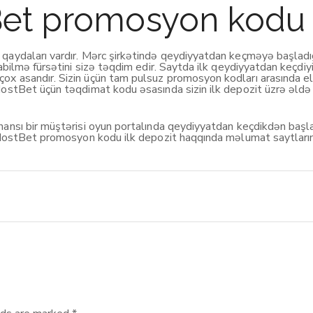
Bet promosyon kodu
 qaydaları vardır. Mərc şirkətində qeydiyyatdan keçməyə başladı
nabilmə fürsətini sizə təqdim edir. Saytda ilk qeydiyyatdan keçd
x asandır. Sizin üçün tam pulsuz promosyon kodları arasında elə
. MostBet üçün təqdimat kodu əsasında sizin ilk depozit üzrə ə
 hansı bir müştərisi oyun portalında qeydiyyatdan keçdikdən baş
. MostBet promosyon kodu ilk depozit haqqında məlumat saytlarınd