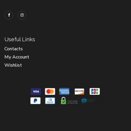
Useful Links
Contacts
My Account
Wishlist