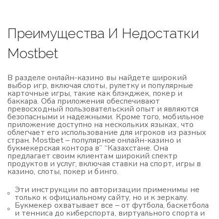
Преимущества И Недостатки
Mostbet
В разделе онлайн-казино вы найдете широкий
выбор игр, включая слоты, рулетку и популярные
карточные игры, такие как блэкджек, покер и
баккара. Оба приложения обеспечивают
превосходный пользовательский опыт и являются
безопасными и надежными. Кроме того, мобильное
приложение доступно на нескольких языках, что
облегчает его использование для игроков из разных
стран. Mostbet – популярное онлайн-казино и
букмекерская контора в” “Казахстане. Она
предлагает своим клиентам широкий спектр
продуктов и услуг, включая ставки на спорт, игры в
казино, слоты, покер и бинго.
Эти инструкции по авторизации применимы не
только к официальному сайту, но и к зеркалу.
Букмекер охватывает все – от футбола, баскетбола
и тенниса до киберспорта, виртуального спорта и