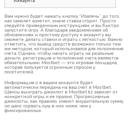
Аккаунта
Вам нужно будет нажать кнопку “Извлечь” до того,
как самолет взлетит, иначе ставка сгорит. Просто
следуйте приведенным инструкциям, и вы быстро
запустите игру. А благодаря уведомлениям об
обновлениях и простому доступу к аккаунту вы
сможете делать ставки и играть с легкостью. Важно
отметить, что вывод средств возможен только тем
же методом, который использовался для пополнения
счета. Однако, чтобы начать играть на реальные
деньги, регистрация и пополнение счета являются
обязательными. Mostbet — это игровая площадка,
которая пользуется огромным спросом у
посетителей.
Информация о в вашем аккаунте будет
автоматически передана на ваш счет в Mostbet.
Шансы выиграть джекпот в Mostbet kz зависят от
конкретной игры и ее правил. Прогрессивные
джекпоты, как правило, имеют внушительную сумму,
но шанс сорвать куш в них ниже, чем у
фиксированных.