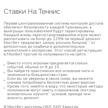
Ставки На Теннис
Первая централизованная система контроля доступа
обеспечит безопасность каждой транзакции, а
выигрыши пользователей будут гарантированы.
Каждый вновь зарегистрировавшийся игрок может
рассчитывать на бонус до 125% на первый депозит.
Мостбет предлагает целую россыпь бонусов,” “от
депозитных до кэшбека и дополнительных
множителей к экспрессам. Этот способ регистрации
в Mostbet третий по популярности на сайте.
Вместо этого игрокам предлагается список
событий, обычно от 8 до 15.
Вы найдете практически все основные лиги и
чемпионаты большинства стран.
Если вы не уверены в своих силах, вы можете
сначала попробовать бесплатную демо-версию.
Кроме того, имейте в виду, что некоторые методы
пополнения могут иметь ограничения, поэтому
внимательно изучите” “условия, прежде чем
вносить депозит.
В Мостбет доступны НХЛ, КХЛ, Евротур,