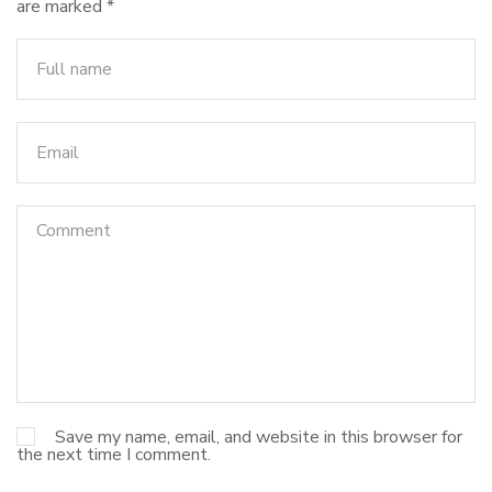
are marked
*
Save my name, email, and website in this browser for
the next time I comment.