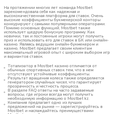
На протяжении многих лет команда Mostbet
зарекомендовала себя как надежная и
высококачественная платформа для ставок. Очень
высокие коэффициенты букмекерской конторы
конкурируют с самыми популярными операторами.
Помимо основных функций, Mostbet также
использует щедрую бонусную программу. Как
новички, так и постоянные игроки могут получить
приз и использовать его для ставок в БК или онлайн-
казино. Являясь ведущим онлайн-букмекером и
казино, Mostbet предлагает своим клиентам
максимальный игровой опыт с широким выбором игр
и вариантов ставок.
Тотализатор в Mostbet казино отличается от
обычных спортивных ставок тем, что в нем
отсутствуют устойчивые коэффициенты.
Результат вращения колеса также определяется
генератором случайных чисел, что гарантирует
прозрачность и честность процесса.
В разделе FAQ ответы на часто задаваемые
вопросы, где игроки всегда могут получить
необходимую информацию о Mostbet kz.
Компания предлагает одно из лучших
предложений на рынке — зарегистрируйтесь в
Mostbet и наслаждайтесь преимуществами