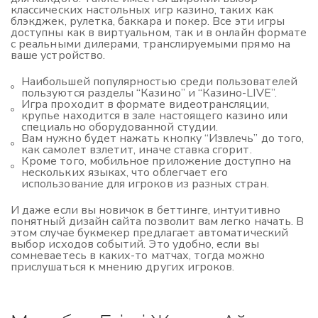
классических настольных игр казино, таких как
блэкджек, рулетка, баккара и покер. Все эти игры
доступны как в виртуальном, так и в онлайн формате
с реальными дилерами, транслируемыми прямо на
ваше устройство.
Наибольшей популярностью среди пользователей
пользуются разделы “Казино” и “Казино-LIVE”.
Игра проходит в формате видеотрансляции,
крупье находится в зале настоящего казино или
специально оборудованной студии.
Вам нужно будет нажать кнопку “Извлечь” до того,
как самолет взлетит, иначе ставка сгорит.
Кроме того, мобильное приложение доступно на
нескольких языках, что облегчает его
использование для игроков из разных стран.
И даже если вы новичок в беттинге, интуитивно
понятный дизайн сайта позволит вам легко начать. В
этом случае букмекер предлагает автоматический
выбор исходов событий. Это удобно, если вы
сомневаетесь в каких-то матчах, тогда можно
прислушаться к мнению других игроков.