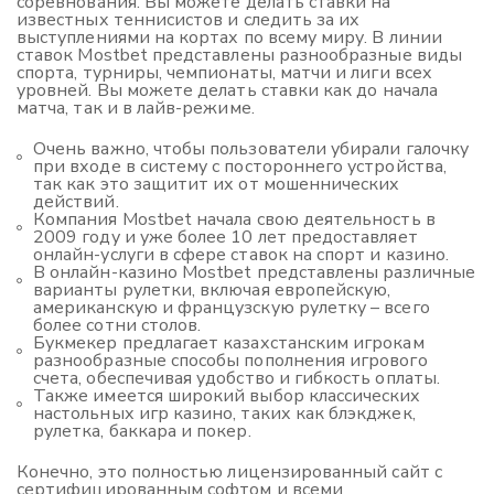
соревнования. Вы можете делать ставки на
известных теннисистов и следить за их
выступлениями на кортах по всему миру. В линии
ставок Mostbet представлены разнообразные виды
спорта, турниры, чемпионаты, матчи и лиги всех
уровней. Вы можете делать ставки как до начала
матча, так и в лайв-режиме.
Очень важно, чтобы пользователи убирали галочку
при входе в систему с постороннего устройства,
так как это защитит их от мошеннических
действий.
Компания Mostbet начала свою деятельность в
2009 году и уже более 10 лет предоставляет
онлайн-услуги в сфере ставок на спорт и казино.
В онлайн-казино Mostbet представлены различные
варианты рулетки, включая европейскую,
американскую и французскую рулетку – всего
более сотни столов.
Букмекер предлагает казахстанским игрокам
разнообразные способы пополнения игрового
счета, обеспечивая удобство и гибкость оплаты.
Также имеется широкий выбор классических
настольных игр казино, таких как блэкджек,
рулетка, баккара и покер.
Конечно, это полностью лицензированный сайт с
сертифицированным софтом и всеми