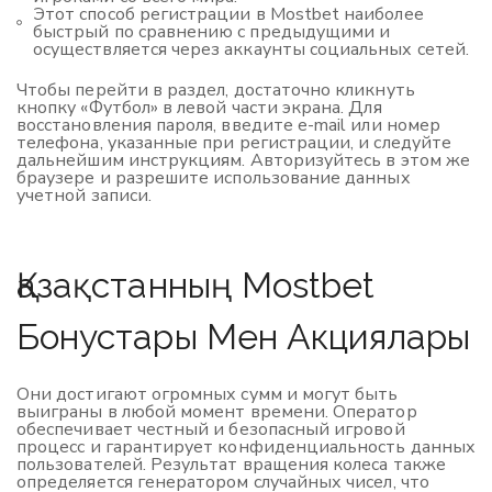
Этот способ регистрации в Mostbet наиболее
быстрый по сравнению с предыдущими и
осуществляется через аккаунты социальных сетей.
Чтобы перейти в раздел, достаточно кликнуть
кнопку «Футбол» в левой части экрана. Для
восстановления пароля, введите e-mail или номер
телефона, указанные при регистрации, и следуйте
дальнейшим инструкциям. Авторизуйтесь в этом же
браузере и разрешите использование данных
учетной записи.
Қазақстанның Mostbet
Бонустары Мен Акциялары
Они достигают огромных сумм и могут быть
выиграны в любой момент времени. Оператор
обеспечивает честный и безопасный игровой
процесс и гарантирует конфиденциальность данных
пользователей. Результат вращения колеса также
определяется генератором случайных чисел, что