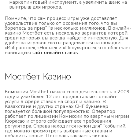
маркетинговый инструмент, а увеличить шанс на
выигрыш для игроков.
Помните, что сам процесс игры уже доставляет
удовольствие только от осознания того, что вы
боретесь за приз” “в несколько миллионов. В онлайн-
казино Мостбет есть несколько вариантов лотерей,
среди которых вы всегда найдете интересную. Для
удобства игроков слоты разделяются на вкладки
«Избранное», «Новые» и «Популярные», что облегчает
навигацию
сайт онлайн ставок
.
Мостбет Казино
Компания Mostbet начала свою деятельность в 2009
году и уже более 12 лет предоставляет онлайн-
услуги в сфере ставок на спорт и казино. В
Казахстане и других странах СНГ букмекер
пользуется большой популярностью. Оператор
работает по лицензии Комиссии по азартным играм
Кюрасао и строго соблюдает все требования
регулятора. Справа находится купон для” “событий,
где можно просмотреть выбранные ставки и
добавить новые. Центральная часть экрана