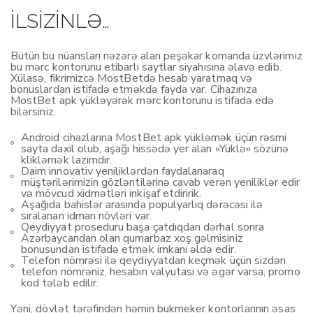
İLSİZİNLƏ…
Bütün bu nüansları nəzərə alan peşəkar komanda üzvlərimiz
bu mərc kontorunu etibarlı saytlar siyahısına əlavə edib.
Xülasə, fikrimizcə MostBetdə hesab yaratmaq və
bonuslardan istifadə etməkdə fayda var. Cihazınıza
MostBet apk yükləyərək mərc kontorunu istifadə edə
bilərsiniz.
Android cihazlarına MostBet apk yükləmək üçün rəsmi
sayta daxil olub, aşağı hissədə yer alan «Yüklə» sözünə
klikləmək lazımdır.
Daim innovativ yeniliklərdən faydalanaraq
müştərilərimizin gözləntilərinə cavab verən yeniliklər edir
və mövcud xidmətləri inkişaf etdiririk.
Aşağıda bahislər arasında populyarlıq dərəcəsi ilə
sıralanan idman növləri var.
Qeydiyyat proseduru başa çatdıqdan dərhal sonra
Azərbaycandan olan qumarbaz xoş gəlmisiniz
bonusundan istifadə etmək imkanı əldə edir.
Telefon nömrəsi ilə qeydiyyatdan keçmək üçün sizdən
telefon nömrəniz, hesabın valyutası və əgər varsa, promo
kod tələb edilir.
Yəni, dövlət tərəfindən həmin bukmeker kontorlarının əsas