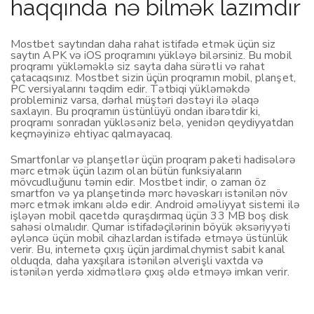
haqqında nə bilmək lazımdır
Mostbet saytından daha rahat istifadə etmək üçün siz
saytın APK və iOS proqramını yükləyə bilərsiniz. Bu mobil
proqramı yükləməklə siz sayta daha sürətli və rahat
çatacaqsınız. Mostbet sizin üçün proqramın mobil, planşet,
PC versiyalarını təqdim edir. Tətbiqi yükləməkdə
probleminiz varsa, dərhal müştəri dəstəyi ilə əlaqə
saxlayın. Bu proqramın üstünlüyü ondan ibarətdir ki,
proqramı sonradan yükləsəniz belə, yenidən qeydiyyatdan
keçməyinizə ehtiyac qalmayacaq.
Smartfonlar və planşetlər üçün proqram paketi hadisələrə
mərc etmək üçün lazım olan bütün funksiyaların
mövcudluğunu təmin edir. Mostbet indir, o zaman öz
smartfon və ya planşetində mərc həvəskarı istənilən növ
mərc etmək imkanı əldə edir. Android əməliyyat sistemi ilə
işləyən mobil qacetdə quraşdırmaq üçün 33 MB boş disk
sahəsi olmalıdır. Qumar istifadəçilərinin böyük əksəriyyəti
əyləncə üçün mobil cihazlardan istifadə etməyə üstünlük
verir. Bu, internetə çıxış üçün jardimalchymist sabit kanal
olduqda, daha yaxşılara istənilən əlverişli vaxtda və
istənilən yerdə xidmətlərə çıxış əldə etməyə imkan verir.