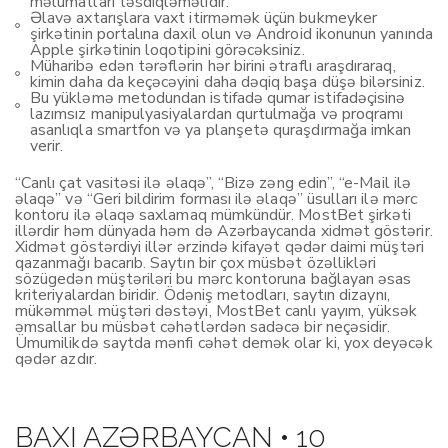
məlumatları təsdiqləməlidir.
Əlavə axtarışlara vaxt itirməmək üçün bukmeyker
şirkətinin portalına daxil olun və Android ikonunun yanında
Apple şirkətinin loqotipini görəcəksiniz.
Müharibə edən tərəflərin hər birini ətraflı araşdıraraq,
kimin daha da keçəcəyini daha dəqiq başa düşə bilərsiniz.
Bu yükləmə metodundan istifadə qumar istifadəçisinə
lazımsız manipulyasiyalardan qurtulmağa və proqramı
asanlıqla smartfon və ya planşetə quraşdırmağa imkan
verir.
“Canlı çat vasitəsi ilə əlaqə”, “Bizə zəng edin”, “e-Mail ilə
əlaqə” və “Geri bildirim forması ilə əlaqə” üsulları ilə mərc
kontoru ilə əlaqə saxlamaq mümkündür. MostBet şirkəti
illərdir həm dünyada həm də Azərbaycanda xidmət göstərir.
Xidmət göstərdiyi illər ərzində kifayət qədər daimi müştəri
qazanmağı bacarıb. Saytın bir çox müsbət özəllikləri
sözügedən müştəriləri bu mərc kontoruna bağlayan əsas
kriteriyalardan biridir. Ödəniş metodları, saytın dizaynı,
mükəmməl müştəri dəstəyi, MostBet canlı yayım, yüksək
əmsallar bu müsbət cəhətlərdən sadəcə bir neçəsidir.
Ümumilikdə saytda mənfi cəhət demək olar ki, yox deyəcək
qədər azdır.
BAXI AZƏRBAYCAN • 10