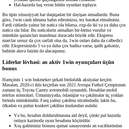
Hal-hazırda baş verən bütün oyunları toplayır.
Bu tipin xüsusiyyəti hər dəqiqədən bir dəyişən əmsallardır. Buna
görə, 1win canlı idmana bahis edirsinizsə, tez hərəkət etməlisiniz.
Fərdi cütlərdə yalnız bir nəticə ola bilərsə, exp-də iki və ya daha çox
nəticə ola bilər. Bu nəticələrin əmsalları bir-birinə vurulur və
mümkün qazancları inanılmaz dərəcədə böyük edir. Ekspress
mərclər onsuz da çox sərfəli olsa da, 1win onları daha da cəlbedici
edir. Ekspresinizdə 5 və ya daha çox hadisə varsa, qalib gəlsəniz,
bahisin əlavə faizini də alacaqsınız.
Liderlər lövhəsi: ən aktiv 1win oyunçuları üçün
bonus
Həmçinin 1 win bukmeker şirkəti birdəfəlik aksiyalar keçirir.
Məsələn, 2020-ci ildə keçirilən son 2021 Avropa Futbol Çempionatı
zamanı üç Toyota Camry avtomobili oynanıldı. Hesablar-mobil
telefon nömrələri. Ümumiyyətlə, ödənişlər və çəkilmələr üç yoldan
birində mümkündür. Fərq yalnız çəkilmə sürətindədir, lakin bu,
ölkədən və pulun konkret çəkilmə üsulundan asılıdır.
Və bu, hesabın doldurulmasına aid deyil, çünki pul hazırda
onlayn kazinoda oyun hesabına köçürülür.
Xoş gəlmisiniz bonusu qumar sənayesində ən vaciblərindən