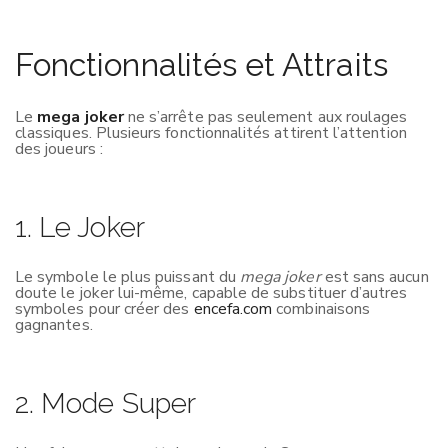
Fonctionnalités et Attraits
Le
mega joker
ne s’arrête pas seulement aux roulages
classiques. Plusieurs fonctionnalités attirent l’attention
des joueurs :
1. Le Joker
Le symbole le plus puissant du
mega joker
est sans aucun
doute le joker lui-même, capable de substituer d’autres
symboles pour créer des
encefa.com
combinaisons
gagnantes.
2. Mode Super