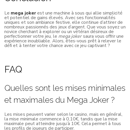
Le
mega joker
est une machine à sous qui allie simplicité
et potentiel de gains élevés. Avec ses fonctionnalités
uniques et son ambiance festive, elle continue d’attirer de
nombreux passionnés des jeux d’argent. Que vous soyez un
novice cherchant à explorer ou un vétéran désireux de
perfectionner votre jeu, le
mega joker
saura vous offrir une
expérience inoubliable. Alors, êtes-vous prêt à relever le
défi et à tenter votre chance avec ce jeu captivant ?
FAQ
Quelles sont les mises minimales
et maximales du Mega Joker ?
Les mises peuvent varier selon le casino, mais en général,
la mise minimale commence à 0,10€, tandis que la mise
maximale peut atteindre jusqu’à 10€. Cela permet à tous
les profils de joueurs de participer.