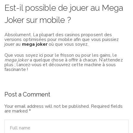
Est-il possible de jouer au Mega
Joker sur mobile ?
Absolument. La plupart des casinos proposent des
versions optimisées pour mobile afin que vous puissiez
jouer au
mega joker
où que vous soyez.
Que vous soyez ici pour le frisson ou pour les gains, le
mega joker
a quelque chose à offrir à chacun. N’attendez
plus ; lancez-vous et découvrez cette machine à sous
fascinante !
Post a Comment
Your email address will not be published.
Required fields
are marked
*