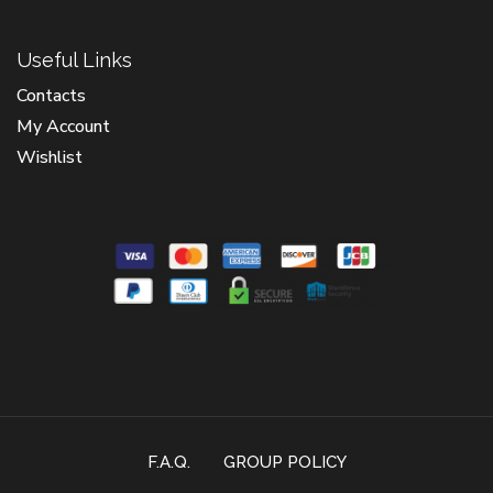
Useful Links
Contacts
My Account
Wishlist
F.A.Q.
GROUP POLICY