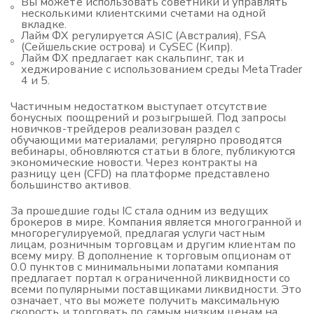
Вы можете использовать советники и управлять
несколькими клиентскими счетами на одной
вкладке.
Лайм ФХ регулируется ASIC (Австралия), FSA
(Сейшельские острова) и CySEC (Кипр).
Лайм ФХ предлагает как скальпинг, так и
хеджирование с использованием среды MetaTrader
4 и 5.
Частичным недостатком выступает отсутствие
бонусных поощрений и розыгрышей. Под запросы
новичков-трейдеров реализован раздел с
обучающими материалами; регулярно проводятся
вебинары, обновляются статьи в блоге, публикуются
экономические новости. Через контракты на
разницу цен (CFD) на платформе представлено
большинство активов.
За прошедшие годы IC стала одним из ведущих
брокеров в мире. Компания является многогранной и
многорегулируемой, предлагая услуги частным
лицам, розничным торговцам и другим клиентам по
всему миру. В дополнение к торговым опционам от
0.0 пунктов с минимальными лопатами компания
предлагает портал к ограниченной ликвидности со
всеми популярными поставщиками ликвидности. Это
означает, что вы можете получить максимальную
скорость и торговать по самым низким ценам на