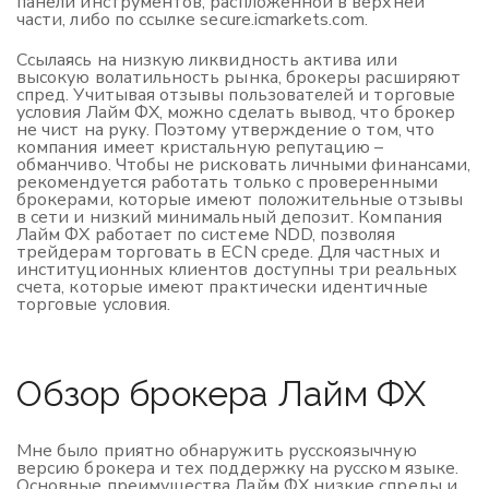
панели инструментов, распложенной в верхней
части, либо по ссылке secure.icmarkets.com.
Ссылаясь на низкую ликвидность актива или
высокую волатильность рынка, брокеры расширяют
спред. Учитывая отзывы пользователей и торговые
условия Лайм ФХ, можно сделать вывод, что брокер
не чист на руку. Поэтому утверждение о том, что
компания имеет кристальную репутацию –
обманчиво. Чтобы не рисковать личными финансами,
рекомендуется работать только с проверенными
брокерами, которые имеют положительные отзывы
в сети и низкий минимальный депозит. Компания
Лайм ФХ работает по системе NDD, позволяя
трейдерам торговать в ECN среде. Для частных и
институционных клиентов доступны три реальных
счета, которые имеют практически идентичные
торговые условия.
Обзор брокера Лайм ФХ
Мне было приятно обнаружить русскоязычную
версию брокера и тех поддержку на русском языке.
Основные преимущества Лайм ФХ низкие спреды и