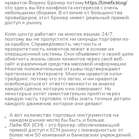
нравится Форекс Брокер потому
https://limefx.blog/
что здесь вы без конфликта интересов с очень
небольшими сборами. В отличие от большинства
провайдеров, этот брокер имеет реальный прямой
доступ к рынку.
Колл-центр работает на многих языках 24/7,
поэтому вы не пропустите ни секунды торговли из-
за ошибок. Справедливость, честность и
приоритетность клиентов лежат в основе их
операционной системы. Они объявляют о своей цели
облегчить жизнь своих клиентов через свой веб-
сайт и различные средства массовой информации.
Многие положительные отзывы подтверждают
претензии в Интернете. Многим нравится копи-
трейдинг, потому что это легко, и им нравится
освобождаться от ответственности за анализ
каждой сделки, которую они совершают. Но
некоторые хотят самостоятельно пройти через
каждую часть торговли, чтобы знать точные детали
каждого движения, которое они делают.
А вот количество торговых инструментов на
каждом рынке могло бы быть и больше.
Лайм ФХ (ICM) – это брокер, обеспечивающий
прямой доступ к ECN рынку с ликвидностью от
более чем 50 компаний и банковских учреждений.