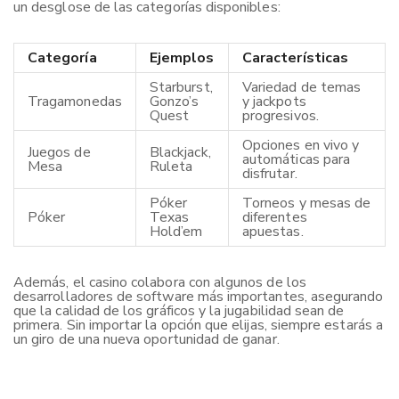
un desglose de las categorías disponibles:
Categoría
Ejemplos
Características
Starburst,
Variedad de temas
Tragamonedas
Gonzo’s
y jackpots
Quest
progresivos.
Opciones en vivo y
Juegos de
Blackjack,
automáticas para
Mesa
Ruleta
disfrutar.
Póker
Torneos y mesas de
Póker
Texas
diferentes
Hold’em
apuestas.
Además, el casino colabora con algunos de los
desarrolladores de software más importantes, asegurando
que la calidad de los gráficos y la jugabilidad sean de
primera. Sin importar la opción que elijas, siempre estarás a
un giro de una nueva oportunidad de ganar.