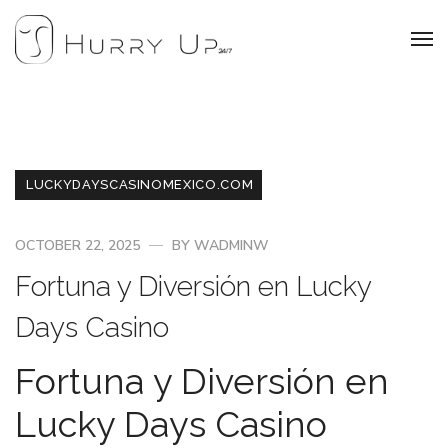
LUCKYDAYSCASINOMEXICO.COM
OCTOBER 22, 2025
BY
WADMINW
Fortuna y Diversión en Lucky
Days Casino
Fortuna y Diversión en
Lucky Days Casino