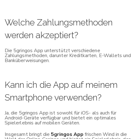
Welche Zahlungsmethoden
werden akzeptiert?
Die 5gringos App unterstützt verschiedene
Zahlungsmethoden, darunter Kreditkarten, E-Wallets und
Banküberweisungen.
Kann ich die App auf meinem
Smartphone verwenden?
Ja, die 5gringos App ist sowohl für iOS- als auch für
Android-Geräte verfügbar und bietet ein optimales
Spielerlebnis auf mobilen Geräten.
Insgesamt bringt die
5gringos App
frischen Wind in die