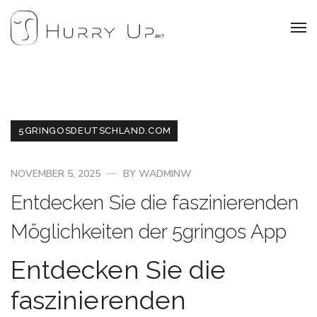
5GRINGOSDEUTSCHLAND.COM
NOVEMBER 5, 2025
BY
WADMINW
Entdecken Sie die faszinierenden
Möglichkeiten der 5gringos App
Entdecken Sie die
faszinierenden