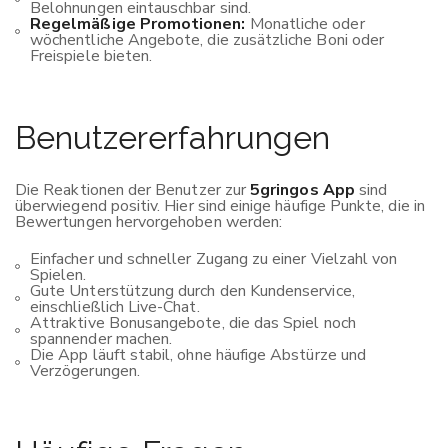
Belohnungen eintauschbar sind.
Regelmäßige Promotionen:
Monatliche oder
wöchentliche Angebote, die zusätzliche Boni oder
Freispiele bieten.
Benutzererfahrungen
Die Reaktionen der Benutzer zur
5gringos App
sind
überwiegend positiv. Hier sind einige häufige Punkte, die in
Bewertungen hervorgehoben werden:
Einfacher und schneller Zugang zu einer Vielzahl von
Spielen.
Gute Unterstützung durch den Kundenservice,
einschließlich Live-Chat.
Attraktive Bonusangebote, die das Spiel noch
spannender machen.
Die App läuft stabil, ohne häufige Abstürze und
Verzögerungen.