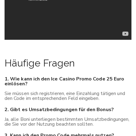
Häufige Fragen
1. Wie kann ich den Ice Casino Promo Code 25 Euro
einlösen?
Sie müssen sich registrieren, eine Einzahlung tätigen und
den Code im entsprechenden Feld eingeben.
2. Gibt es Umsatzbedingungen für den Bonus?
Ja, alle Boni unterliegen bestimmten Umsatzbedingungen,
die Sie vor der Nutzung beachten sollten.
3. Kann ich den Promo Code mehrmals nutzen?