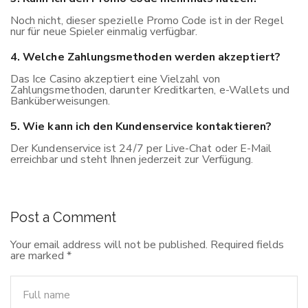
Noch nicht, dieser spezielle Promo Code ist in der Regel
nur für neue Spieler einmalig verfügbar.
4. Welche Zahlungsmethoden werden akzeptiert?
Das Ice Casino akzeptiert eine Vielzahl von
Zahlungsmethoden, darunter Kreditkarten, e-Wallets und
Banküberweisungen.
5. Wie kann ich den Kundenservice kontaktieren?
Der Kundenservice ist 24/7 per Live-Chat oder E-Mail
erreichbar und steht Ihnen jederzeit zur Verfügung.
Post a Comment
Your email address will not be published.
Required fields
are marked
*