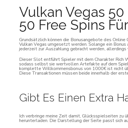
Vulkan Vegas 50 
50 Free Spins Fü
Grundsätzlich können die Bonusangebote des Online Ca
Vulkan Vegas umgesetzt werden. Solange ein Bonus akt
jederzeit zur Auszahlung gebracht werden, allerdings 
Dieser Slot entführt Spieler mit dem Charakter Rich 
sodass selbst sie wertvollen Artefakte auf dem Spiel
komplette Willkommensbonus von 1000€ ist nicht über
Diese Transaktionen müssen beide innerhalb der er
Gibt Es Einen Extra 
Ich verbringe meine Zeit damit, Glücksspielseiten zu 
herunterladen. Die Darstellung der Seite passt sich 