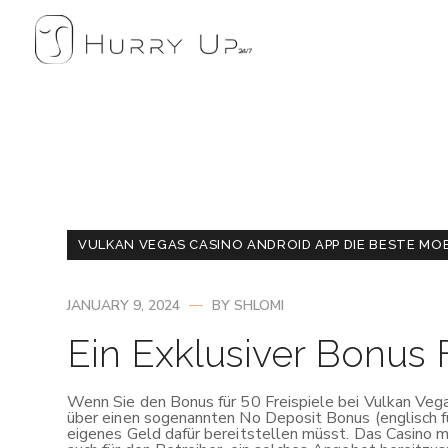
VULKAN VEGAS CASINO ANDROID APP DIE BESTE MOB
JANUARY 9, 2024
BY
SHLOMI
Ein Exklusiver Bonus 
Wenn Sie den Bonus für 50 Freispiele bei Vulkan Vegas
über einen sogenannten No Deposit Bonus (englisch fü
eigenes Geld dafür bereitstellen müsst. Das Casino mö