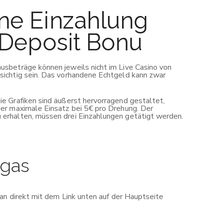
e Einzahlung ️
 Deposit Bonu
usbeträge können jeweils nicht im Live Casino von
sichtig sein. Das vorhandene Echtgeld kann zwar
e Grafiken sind äußerst hervorragend gestaltet,
der maximale Einsatz bei 5€ pro Drehung. Der
 erhalten, müssen drei Einzahlungen getätigt werden.
egas
man direkt mit dem Link unten auf der Hauptseite