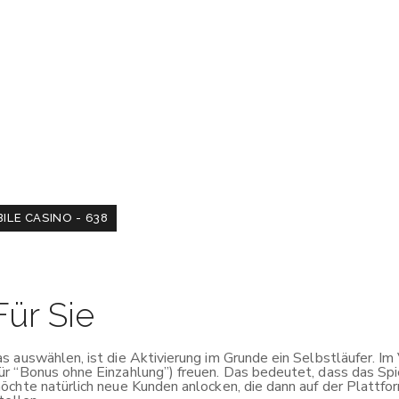
ILE CASINO - 638
Für Sie
 auswählen, ist die Aktivierung im Grunde ein Selbstläufer. Im
r “Bonus ohne Einzahlung”) freuen. Das bedeutet, dass das Spi
chte natürlich neue Kunden anlocken, die dann auf der Plattfor