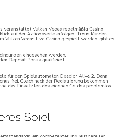
us veranstaltet Vulkan Vegas regelmäßig Casino
klick auf der Aktionsseite erfolgen. Treue Kunden
im Vulkan Vegas Live Casino gespielt werden, gibt es
bedingungen eingesehen werden.
den Deposit Bonus qualifiziert.
iele für den Spielautomaten Dead or Alive 2. Dann
us frei. Gleich nach der Registrierung bekommen
ohne das Einsetzten des eigenen Geldes problemlos
eres Spiel
itsstandards, ein kompetenter und hilfsbereiter