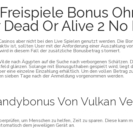
Freispiele Bonus Ohn
r Dead Or Alive 2 No
sinos aber nicht bei den Live Spielen genutzt werden. Die Bon
iv ist, sollten User mit der Anforderung einer Auszahlung vor
wird in diesem Fall der zusätzliche Bonusbetrag storniert.
Wilde nach Ägypten auf die Suche nach verborgenen Schätzen. Di
feld glänzen. Solange mit Bonusguthaben gespielt wird, liegt 
 eine einzelne Einzahlung erhältlich. Um den vollen Betrag zu
sten sieben Tage nach der Anmeldung vorgenommen werden.
Handybonus Von Vulkan V
überprüfen, um Menschen zu helfen, Zeit zu sparen. Diese kann 
automatisch dem jeweiligen Gerät an.