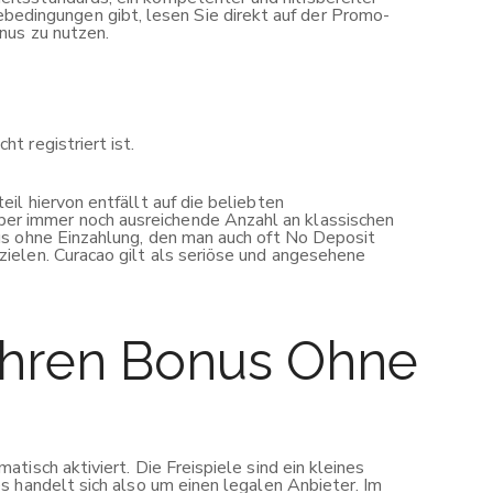
dingungen gibt, lesen Sie direkt auf der Promo-
nus zu nutzen.
t registriert ist.
il hiervon entfällt auf die beliebten
er immer noch ausreichende Anzahl an klassischen
us ohne Einzahlung, den man auch oft No Deposit
ielen. Curacao gilt als seriöse und angesehene
 Ihren Bonus Ohne
isch aktiviert. Die Freispiele sind ein kleines
s handelt sich also um einen legalen Anbieter. Im