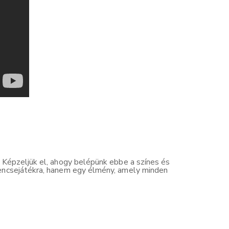
. Képzeljük el, ahogy belépünk ebbe a színes és
encsejátékra, hanem egy élmény, amely minden