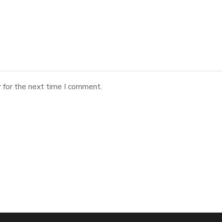
 for the next time I comment.