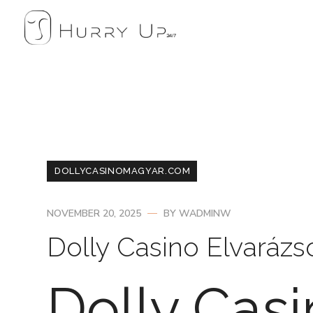
DOLLYCASINOMAGYAR.COM
NOVEMBER 20, 2025
BY
WADMINW
Dolly Casino Elvarázs
Dolly Casi