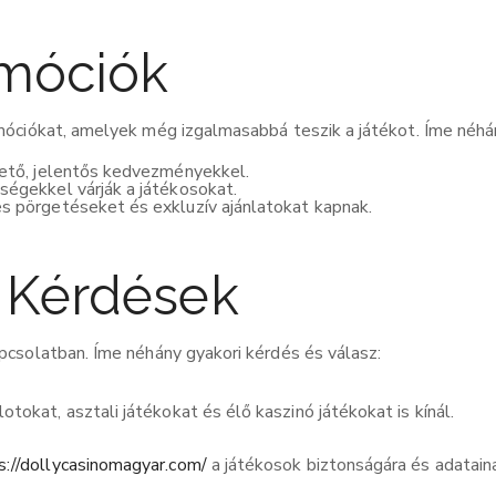
móciók
óciókat, amelyek még izgalmasabbá teszik a játékot. Íme néhán
hető, jelentős kedvezményekkel.
égekkel várják a játékosokat.
 pörgetéseket és exkluzív ajánlatokat kapnak.
t Kérdések
apcsolatban. Íme néhány gyakori kérdés és válasz:
tokat, asztali játékokat és élő kaszinó játékokat is kínál.
s://dollycasinomagyar.com/
a játékosok biztonságára és adatain