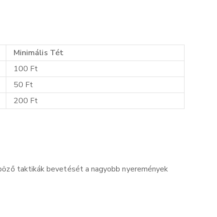
Minimális Tét
100 Ft
50 Ft
200 Ft
önböző taktikák bevetését a nagyobb nyeremények