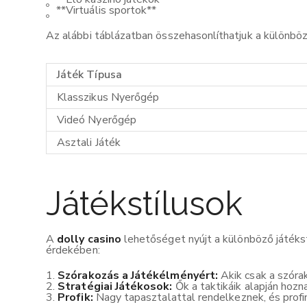
**Virtuális sportok**
Az alábbi táblázatban összehasonlíthatjuk a különböz
Játék Típusa
Klasszikus Nyerőgép
Videó Nyerőgép
Asztali Játék
Játékstílusok
A
dolly casino
lehetőséget nyújt a különböző játéks
érdekében:
Szórakozás a Játékélményért:
Akik csak a szóra
Stratégiai Játékosok:
Ők a taktikáik alapján hoz
Profik:
Nagy tapasztalattal rendelkeznek, és profi