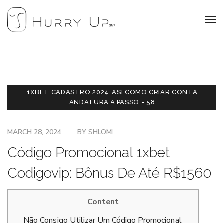
1XBET CADASTRO 2024: ASI COMO CRIAR CONTA
ANDATURA A PASSO - 58
MARCH 28, 2024
BY
SHLOMI
Código Promocional 1xbet
Codigovip: Bônus De Até R$1560
Content
Não Consigo Utilizar Um Código Promocional