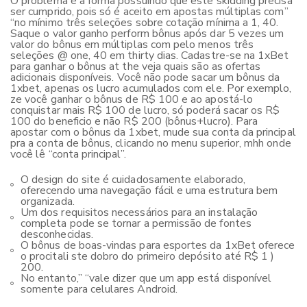
O problema é a forma possuindo que este skidding precisa
ser cumprido, pois só é aceito em apostas múltiplas com”
“no mínimo três seleções sobre cotação mínima a 1, 40.
Saque o valor ganho perform bônus após dar 5 vezes um
valor do bônus em múltiplas com pelo menos três
seleções @ one, 40 em thirty dias. Cadastre-se na 1xBet
para ganhar o bônus at the veja quais são as ofertas
adicionais disponíveis. Você não pode sacar um bônus da
1xbet, apenas os lucro acumulados com ele. Por exemplo,
ze você ganhar o bônus de R$ 100 e ao apostá-lo
conquistar mais R$ 100 de lucro, só poderá sacar os R$
100 do beneficio e não R$ 200 (bônus+lucro). Para
apostar com o bônus da 1xbet, mude sua conta da principal
pra a conta de bônus, clicando no menu superior, mhh onde
você lê “conta principal”.
O design do site é cuidadosamente elaborado,
oferecendo uma navegação fácil e uma estrutura bem
organizada.
Um dos requisitos necessários para an instalação
completa pode se tornar a permissão de fontes
desconhecidas.
O bônus de boas-vindas para esportes da 1xBet oferece
o procitali ste dobro do primeiro depósito até R$ 1 )
200.
No entanto,” “vale dizer que um app está disponível
somente para celulares Android.