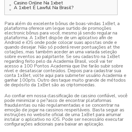
Casino Online Na 1xbet
A 1xbet É Lawful Na Brasil?
Para além do excelente bônus de boas-vindas 1xBet, a
plataforma oferece um leque surtido de promoções
electronic bônus para você, mesmo já sendo regular na
plataforma. A 1xBet dispõe de um aplicativo afin de
Android e iOS onde pode colocar suas apostas onde e
quando desejar. Não só poderá rever pontuações at the
cotações, mas também aceder an uma variada seleção
sobre eventos ao palpitante. Se seu cadastro na 1xBet
regarding feito pelo da Academia Brasil, você vai ter
acesso a 100 Pontos Academia que lhe farão subir sobre
nível e desatascar conteúdos. Depois para cadastrar sua
conta 1xBet, volte aqui para submeter usuário Academia e
ganhar 100pts. Outro destaque muito grande de métodos
de depósito da 1xBet são as criptomoedas.
Ao confiar em nossa classificação de cassino confiável, você
pode minimizar o pe?asco de encontrar plataformas
fraudulentas ou não regulamentadas e se concentrar na
emoção de jogar na cassinos respeitáveis. Basta seguir as
instruções no website oficial de uma 1xBet para arrumar
instalar o aplicativo no iOS. Pode ser necessário executar
configurações adicionais para baixar an aplicação.