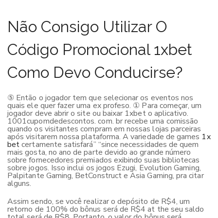
Não Consigo Utilizar O
Código Promocional 1xbet
Como Devo Conducirse?
⑤ Então o jogador tem que selecionar os eventos nos
quais ele quer fazer uma ex profeso. ① Para começar, um
jogador deve abrir o site ou baixar 1xbet o aplicativo.
1001cupomdedescontos. com. br recebe uma comissão
quando os visitantes compram em nossas lojas parceiras
após visitarem nossa plataforma. A variedade de games
1x
bet
certamente satisfará” “since necessidades de quem
mais gosta, no ano de parte devido ao grande número
sobre fornecedores premiados exibindo suas bibliotecas
sobre jogos. Isso inclui os jogos Ezugi, Evolution Gaming,
Palpitante Gaming, BetConstruct e Asia Gaming, pra citar
alguns.
Assim sendo, se você realizar o depósito de R$4, um
retorno de 100% do bônus será de R$4 at the seu saldo
total será de R$8. Portanto, o valor do bônus será