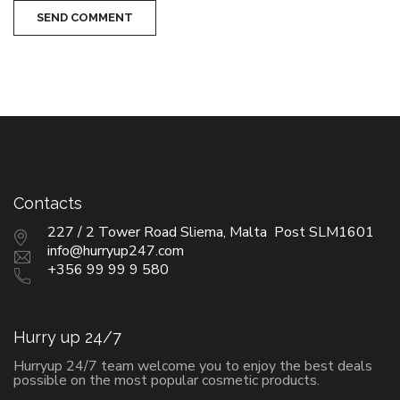
SEND COMMENT
Contacts
227 / 2 Tower Road Sliema, Malta Post SLM1601
info@hurryup247.com
+356 99 99 9 580
Hurry up 24/7
Hurryup 24/7 team welcome you to enjoy the best deals
possible on the most popular cosmetic products.