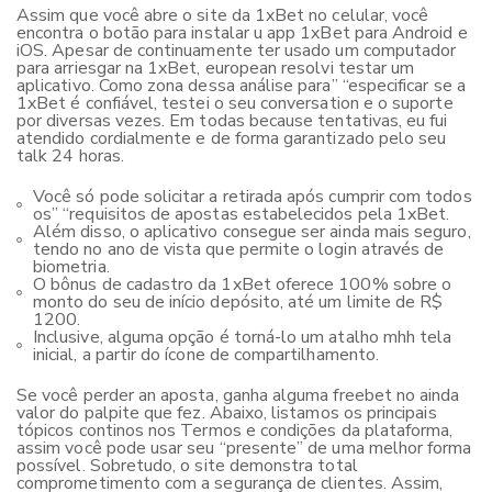
Assim que você abre o site da 1xBet no celular, você
encontra o botão para instalar u app 1xBet para Android e
iOS. Apesar de continuamente ter usado um computador
para arriesgar na 1xBet, european resolvi testar um
aplicativo. Como zona dessa análise para” “especificar se a
1xBet é confiável, testei o seu conversation e o suporte
por diversas vezes. Em todas because tentativas, eu fui
atendido cordialmente e de forma garantizado pelo seu
talk 24 horas.
Você só pode solicitar a retirada após cumprir com todos
os” “requisitos de apostas estabelecidos pela 1xBet.
Além disso, o aplicativo consegue ser ainda mais seguro,
tendo no ano de vista que permite o login através de
biometria.
O bônus de cadastro da 1xBet oferece 100% sobre o
monto do seu de início depósito, até um limite de R$
1200.
Inclusive, alguma opção é torná-lo um atalho mhh tela
inicial, a partir do ícone de compartilhamento.
Se você perder an aposta, ganha alguma freebet no ainda
valor do palpite que fez. Abaixo, listamos os principais
tópicos continos nos Termos e condições da plataforma,
assim você pode usar seu “presente” de uma melhor forma
possível. Sobretudo, o site demonstra total
comprometimento com a segurança de clientes. Assim,