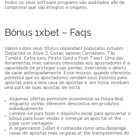
todos os seus software programs são auditados afin de
comprovar que são íntegros e seguros.
Bônus 1xbet – Faqs
Vários sobre seus títulos cependant populares incluem
Departed or Alive 2, Conan, Jammin Containers, Tiki
Tumble, Extra Juicy, Pirate Gold e Fruit Twist. Uma das
ferramentas mais valiosas oferecidas aos apostadores é a
capacidade de proteger suas perdas, exercendo o direito
de sacar antecipadamente. Esse recurso, quando oferecido,
permitirá que os apostadores vendam seus boletos para
apostas para a new casa de apostas e, em troca, recebam
uma part de suas apostas de volta.
Algumas ofertas permitem economizar na fatura final,
enquanto outras oferecem descontos em produtos
individualmente.
Lembre-se para fazer o depósito inicial para aproveitar o
bônus para boas-vindas e começar an apostar at the
jogar com vantagem.
A organizacion 1xBet é conhecida como uma dasjenige
casas de apostas mais seguras at the transparentes do