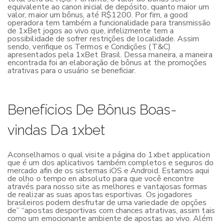
equivalente ao canon inicial de depósito, quanto maior um
valor, maior um bônus, até R$1200. Por fim, a good
operadora tem também a funcionalidade para transmissão
de 1xBet jogos ao vivo que, infelizmente tem a
possibilidade de sofrer restrições de localidade. Assim
sendo, verifique os Termos e Condições (T&C)
apresentados pela 1xBet Brasil. Dessa maneira, a maneira
encontrada foi an elaboração de bônus at the promoções
atrativas para o usuário se beneficiar.
Benefícios De Bônus Boas-
vindas Da 1xbet
Aconselhamos o qual visite a página do 1xbet application
que é um dos aplicativos também completos e seguros do
mercado afin de os sistemas iOS e Android. Estamos aqui
de olho o tempo en absoluto para que você encontre
através para nosso site as melhores e vantajosas formas
de realizar as suas apostas esportivas. Os jogadores
brasileiros podem desfrutar de uma variedade de opções
de” “apostas desportivas com chances atrativas, assim tais
como um emocionante ambiente de apostas ao vivo. Além