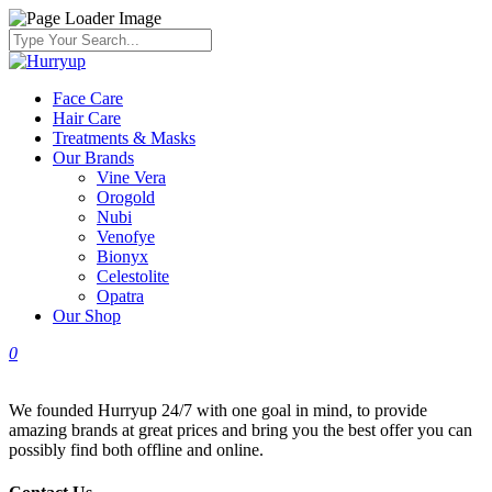
Face Care
Hair Care
Treatments & Masks
Our Brands
Vine Vera
Orogold
Nubi
Venofye
Bionyx
Celestolite
Opatra
Our Shop
0
We founded Hurryup 24/7 with one goal in mind, to provide
amazing brands at great prices and bring you the best offer you can
possibly find both offline and online.