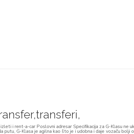
ansfer,transferi,
 izleti i rent-a-car Poslovni adresar Specifikacija za G-Klasu ne u
Na putu, G-Klasa je agilna kao što je i udobna i daje vozaču bolji