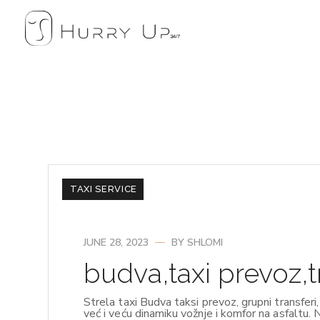
TAXI SERVICE
JUNE 28, 2023
BY
SHLOMI
budva,taxi prevoz,tr
Strela taxi Budva taksi prevoz, grupni transferi,
već i veću dinamiku vožnje i komfor na asfaltu. 