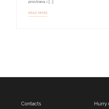
prostrana, i […]
READ MORE
Contacts
Hurry