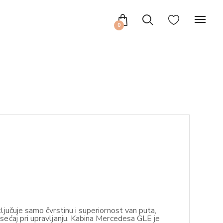
0
ključuje samo čvrstinu i superiornost van puta,
 osećaj pri upravljanju. Kabina Mercedesa GLE je