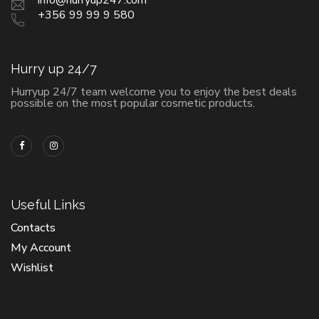
+356 99 99 9 580
Hurry up 24/7
Hurryup 24/7 team welcome you to enjoy the best deals
possible on the most popular cosmetic products.
Useful Links
Contacts
My Account
Wishlist