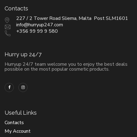
Contacts
227 / 2 Tower Road Sliema, Malta Post SLM1601
info@hurryup247.com
+356 99 99 9 580
Hurry up 24/7
Hurryup 24/7 team welcome you to enjoy the best deals
possible on the most popular cosmetic products.
Useful Links
Contacts
My Account