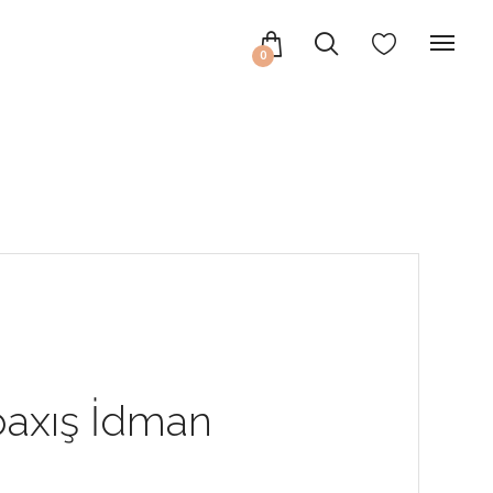
0
axış İdman