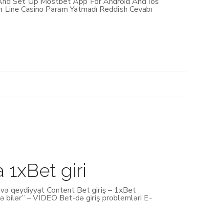
nd Set Up Mostbet App For Android And Ios
 Line Casino Param Yatmadı Reddish Cevabı
 1xBet giri
və qeydiyyat Content Bet giriş – 1xBet
 bilər” – VİDEO Bet-də giriş problemləri E-