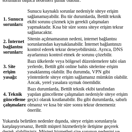
sorunların başlıca nedenleri şunlar olabilir:
Sunucu kaynaklı sorunlar nedeniyle siteye erişim
sağlanamayabilir. Bu tür durumlarda, Bettilt teknik
1. Sunucu
ekibi sorunu çözmek için gerekli çalışmaları
sorunları:
yapmaktadır. Kısa bir süre sonra siteye erişim tekrar
sağlanacaktır.
Sitenin açılmamasının nedeni, internet bağlantısı
2. İnternet
sorunlarından kaynaklanabilir. İnternet bağlantınızı
bağlantısı
kontrol ederek tekrar deneyebilirsiniz. Ayrıca, DNS
sorunları:
ayarlarınızı kontrol etmek de sorunu çözebilir.
Bazı ülkelerde veya bölgesel düzenlemelere tabi olan
3. Site
yerlerde, Bettilt gibi online bahis sitelerine erişim
erişim
yasaklanmış olabilir. Bu durumda, VPN gibi
yasağı:
yöntemlerle siteye erişim sağlamanız mümkün olabilir.
Ancak, yerel yasalara uymak önemlidir.
Bazı durumlarda, Bettilt teknik ekibi tarafından
4. Teknik
yapılan güncelleme çalışmaları nedeniyle siteye erişim
güncelleme
geçici olarak kısıtlanabilir. Bu gibi durumlarda, sabırlı
çalışmaları:
olmanız ve kısa bir süre sonra tekrar denemeniz
önerilir.
Yukarıda belirtilen nedenler dışında, siteye erişim sorunlarıyla
karşılaşıyorsanız, Bettilt müşteri hizmetleriyle iletişime geçerek
destek alabilirsiniz. Müşteri hizmetleri size sorunun nedenini ve