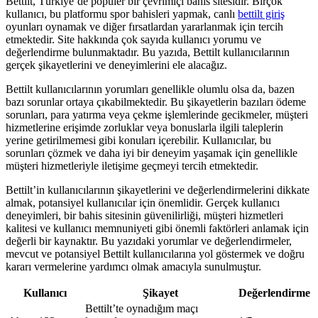
Bettilt, Türkiye’de popüler bir çevrimiçi bahis sitesidir. Birçok
kullanıcı, bu platformu spor bahisleri yapmak, canlı
bettilt giriş
oyunları oynamak ve diğer fırsatlardan yararlanmak için tercih
etmektedir. Site hakkında çok sayıda kullanıcı yorumu ve
değerlendirme bulunmaktadır. Bu yazıda, Bettilt kullanıcılarının
gerçek şikayetlerini ve deneyimlerini ele alacağız.
Bettilt kullanıcılarının yorumları genellikle olumlu olsa da, bazen
bazı sorunlar ortaya çıkabilmektedir. Bu şikayetlerin bazıları ödeme
sorunları, para yatırma veya çekme işlemlerinde gecikmeler, müşteri
hizmetlerine erişimde zorluklar veya bonuslarla ilgili taleplerin
yerine getirilmemesi gibi konuları içerebilir. Kullanıcılar, bu
sorunları çözmek ve daha iyi bir deneyim yaşamak için genellikle
müşteri hizmetleriyle iletişime geçmeyi tercih etmektedir.
Bettilt’in kullanıcılarının şikayetlerini ve değerlendirmelerini dikkate
almak, potansiyel kullanıcılar için önemlidir. Gerçek kullanıcı
deneyimleri, bir bahis sitesinin güvenilirliği, müşteri hizmetleri
kalitesi ve kullanıcı memnuniyeti gibi önemli faktörleri anlamak için
değerli bir kaynaktır. Bu yazıdaki yorumlar ve değerlendirmeler,
mevcut ve potansiyel Bettilt kullanıcılarına yol göstermek ve doğru
kararı vermelerine yardımcı olmak amacıyla sunulmuştur.
Kullanıcı
Şikayet
Değerlendirme
Bettilt’te oynadığım maçı