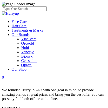
Face Care
Hair Care
Treatments & Masks
Our Brands
Vine Vera
Orogold
Nubi
Venofye
Bionyx
Celestolite
Opatra
Our Shop
0
We founded Hurryup 24/7 with one goal in mind, to provide
amazing brands at great prices and bring you the best offer you can
possibly find both offline and online.