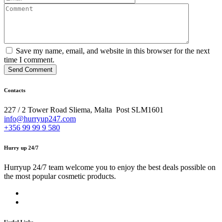
Save my name, email, and website in this browser for the next
time I comment.
Send Comment
Contacts
227 / 2 Tower Road Sliema, Malta Post SLM1601
info@hurryup247.com
+356 99 99 9 580
Hurry up 24/7
Hurryup 24/7 team welcome you to enjoy the best deals possible on
the most popular cosmetic products.
Useful Links