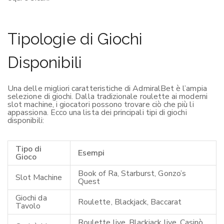
Tipologie di Giochi
Disponibili
Una delle migliori caratteristiche di AdmiralBet è l’ampia
selezione di giochi. Dalla tradizionale roulette ai moderni
slot machine, i giocatori possono trovare ciò che più li
appassiona. Ecco una lista dei principali tipi di giochi
disponibili:
Tipo di
Esempi
Gioco
Book of Ra, Starburst, Gonzo’s
Slot Machine
Quest
Giochi da
Roulette, Blackjack, Baccarat
Tavolo
Roulette live, Blackjack live, Casinò