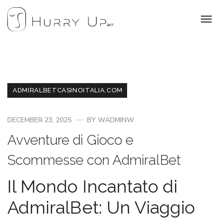
ADMIRALBETCASINOITALIA.COM
DECEMBER 23, 2025
BY
WADMINW
Avventure di Gioco e
Scommesse con AdmiralBet
Il Mondo Incantato di
AdmiralBet: Un Viaggio