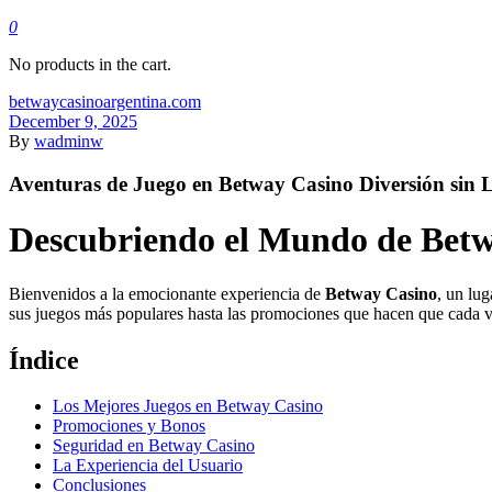
0
No products in the cart.
betwaycasinoargentina.com
December 9, 2025
By
wadminw
Aventuras de Juego en Betway Casino Diversión sin L
Descubriendo el Mundo de Betwa
Bienvenidos a la emocionante experiencia de
Betway Casino
, un lug
sus juegos más populares hasta las promociones que hacen que cada v
Índice
Los Mejores Juegos en Betway Casino
Promociones y Bonos
Seguridad en Betway Casino
La Experiencia del Usuario
Conclusiones