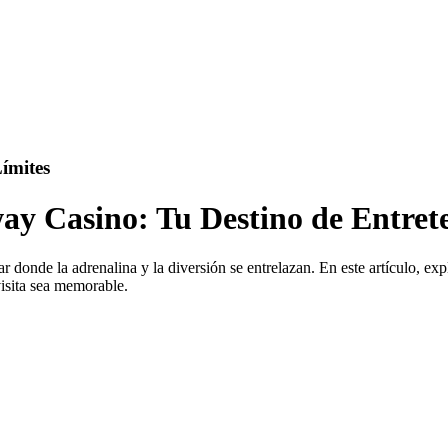
ímites
y Casino: Tu Destino de Entrete
ar donde la adrenalina y la diversión se entrelazan. En este artículo, ex
isita sea memorable.