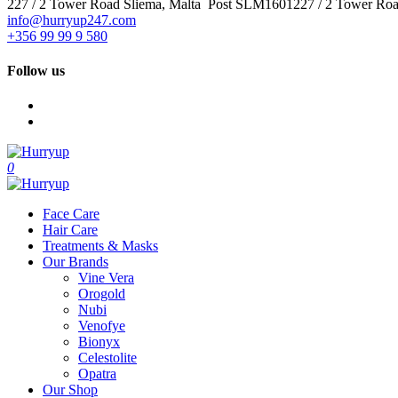
227 / 2 Tower Road Sliema, Malta Post SLM1601227 / 2 Tower Ro
info@hurryup247.com
+356 99 99 9 580
Follow us
0
Face Care
Hair Care
Treatments & Masks
Our Brands
Vine Vera
Orogold
Nubi
Venofye
Bionyx
Celestolite
Opatra
Our Shop