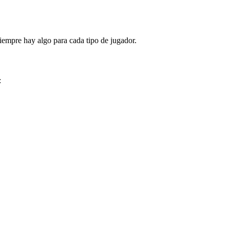
iempre hay algo para cada tipo de jugador.
: