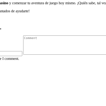
asino
y comenzar tu aventura de juego hoy mismo. ¡Quién sabe, tal vez
antados de ayudarte!
*
me I comment.