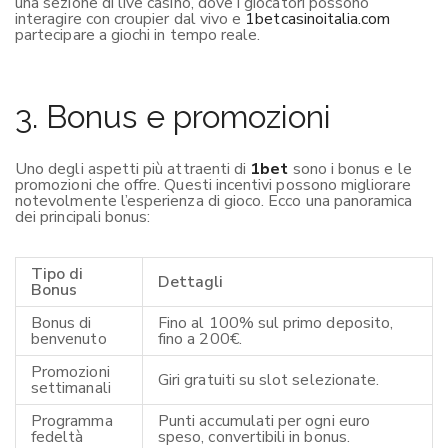
una sezione di live casino, dove i giocatori possono
interagire con croupier dal vivo e
1betcasinoitalia.com
partecipare a giochi in tempo reale.
3. Bonus e promozioni
Uno degli aspetti più attraenti di
1bet
sono i bonus e le
promozioni che offre. Questi incentivi possono migliorare
notevolmente l’esperienza di gioco. Ecco una panoramica
dei principali bonus:
Tipo di
Dettagli
Bonus
Bonus di
Fino al 100% sul primo deposito,
benvenuto
fino a 200€.
Promozioni
Giri gratuiti su slot selezionate.
settimanali
Programma
Punti accumulati per ogni euro
fedeltà
speso, convertibili in bonus.