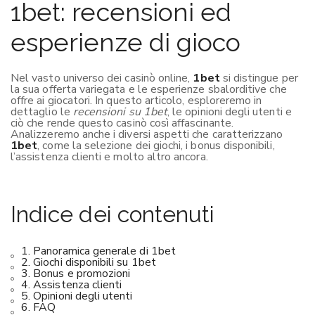
1bet: recensioni ed
esperienze di gioco
Nel vasto universo dei casinò online,
1bet
si distingue per
la sua offerta variegata e le esperienze sbalorditive che
offre ai giocatori. In questo articolo, esploreremo in
dettaglio le
recensioni su 1bet
, le opinioni degli utenti e
ciò che rende questo casinò così affascinante.
Analizzeremo anche i diversi aspetti che caratterizzano
1bet
, come la selezione dei giochi, i bonus disponibili,
l’assistenza clienti e molto altro ancora.
Indice dei contenuti
1. Panoramica generale di 1bet
2. Giochi disponibili su 1bet
3. Bonus e promozioni
4. Assistenza clienti
5. Opinioni degli utenti
6. FAQ