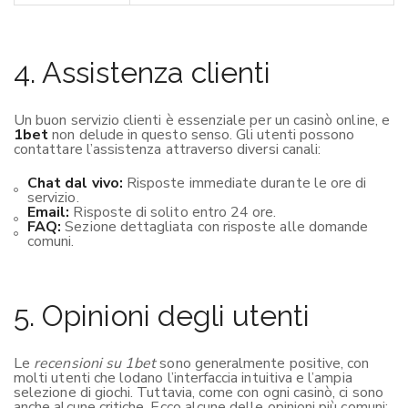
4. Assistenza clienti
Un buon servizio clienti è essenziale per un casinò online, e
1bet
non delude in questo senso. Gli utenti possono
contattare l’assistenza attraverso diversi canali:
Chat dal vivo:
Risposte immediate durante le ore di
servizio.
Email:
Risposte di solito entro 24 ore.
FAQ:
Sezione dettagliata con risposte alle domande
comuni.
5. Opinioni degli utenti
Le
recensioni su 1bet
sono generalmente positive, con
molti utenti che lodano l’interfaccia intuitiva e l’ampia
selezione di giochi. Tuttavia, come con ogni casinò, ci sono
anche alcune critiche. Ecco alcune delle opinioni più comuni: