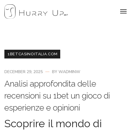
1BETCASINOITALIA.COM
DECEMBER 29, 2025
BY
WADMINW
Analisi approfondita delle
recensioni su 1bet un gioco di
esperienze e opinioni
Scoprire il mondo di