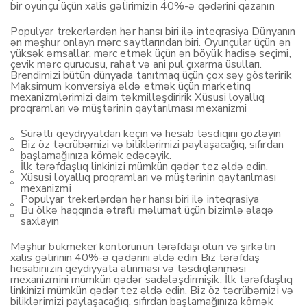
bir oyunçu üçün xalis gəlirimizin 40%-ə qədərini qazanın
Populyar trekerlərdən hər hansı biri ilə inteqrasiya Dünyanın
ən məşhur onlayn mərc saytlarından biri. Oyunçular üçün ən
yüksək əmsallar, mərc etmək üçün ən böyük hadisə seçimi,
çevik mərc qurucusu, rahat və ani pul çıxarma üsulları.
Brendimizi bütün dünyada tanıtmaq üçün çox səy göstəririk
Maksimum konversiya əldə etmək üçün marketinq
mexanizmlərimizi daim təkmilləşdiririk Xüsusi loyallıq
proqramları və müştərinin qaytarılması mexanizmi
Sürətli qeydiyyatdan keçin və hesab təsdiqini gözləyin
Biz öz təcrübəmizi və biliklərimizi paylaşacağıq, sıfırdan
başlamağınıza kömək edəcəyik.
İlk tərəfdaşlıq linkinizi mümkün qədər tez əldə edin.
Xüsusi loyallıq proqramları və müştərinin qaytarılması
mexanizmi
Populyar trekerlərdən hər hansı biri ilə inteqrasiya
Bu ölkə haqqında ətraflı məlumat üçün bizimlə əlaqə
saxlayın
Məşhur bukmeker kontorunun tərəfdaşı olun və şirkətin
xalis gəlirinin 40%-ə qədərini əldə edin Biz tərəfdaş
hesabınızın qeydiyyata alınması və təsdiqlənməsi
mexanizmini mümkün qədər sadələşdirmişik. İlk tərəfdaşlıq
linkinizi mümkün qədər tez əldə edin. Biz öz təcrübəmizi və
biliklərimizi paylaşacağıq, sıfırdan başlamağınıza kömək