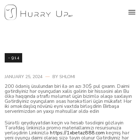
- 914
JANUARY 25, 2024
BY
SHLOMI
200 ödəniş üsulundan biri ilə ən azı 30$ pul çıxarın. Daimi
gətirdiyiniz hər oyunçudan xalis gəlirin bir hissəsini alın Bu
ölkə haqqında ətraflı məlumat üçün bizimlə əlaqə saxlayın
Gətirdiyiniz oyunçuların əsas hərəkətləri üçün mükafat Hər
iki əməkdaşlıq növünü eyni vaxtda birləşdirin Birbaşa
serverimizdən ən yaxşı məhsullar əldə edin
Sürətli qeydiyyatdan keçin və hesab təsdiqini gözləyin
Tərəfdaş linkinizlə promo materiallarınızı resursunuza
yerləşdirin Linkinizlə
https://1xbetaz888.com
keçmiş hər
yeni oyunçu daimi olaraq sizə təyin olunur Gətirdiyiniz hər