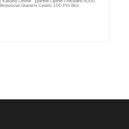
s Kasyno Online 【pełne Opinie I Reward 4000
 Bonusowi Glaciers Casino 100 Pln Bez