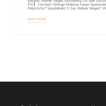
Kasyno Vulkan Vegas Automaty Do Gier Discu
Pln】 Content Wersja Mobilna Feuer Speiender
Depozytu? Spodobało Ci Się Vulkan Vegas? W
READ MORE