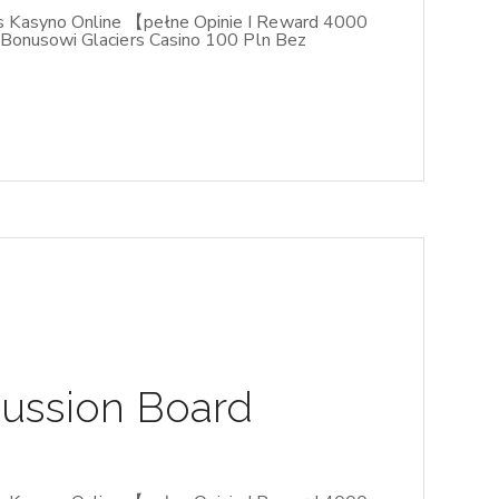
s Kasyno Online 【pełne Opinie I Reward 4000
 Bonusowi Glaciers Casino 100 Pln Bez
ussion Board