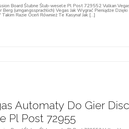
ssion Board Ślubne Ślub-wesele Pl Post 729552 Vulkan Vega
 Berg (umgangssprachlich) Vegas Jak Wygrać Pieniądze Dzięki
 Takim Razie Oceń Również Te Kasyna! Jak […]
as Automaty Do Gier Disc
e Pl Post 72955