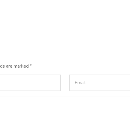
lds are marked
*