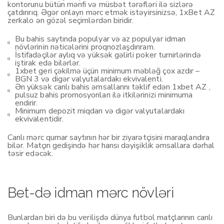
kontorunu bütün mənfi və müsbət tərəfləri ilə sizlərə
çatdırırıq. Əgər onlayn mərc etmək istəyirsinizsə, 1xBet AZ
zerkalo ən gözəl seçimlərdən biridir.
Bu bahis saytında populyar və az populyar idman
növlərinin nəticələrini proqnozlaşdırıram.
İstifadəçilər aylıq və yüksək gəlirli poker turnirlərində
iştirak edə bilərlər.
1xbet geri çəkilmə üçün minimum məbləğ çox azdır –
BGN 3 və digər valyutalardakı ekvivalenti.
Ən yüksək canlı bahis əmsallarını təklif edən 1xbet AZ ,
pulsuz bahis promosyonları ilə itkilərinizi minimuma
endirir.
Minimum depozit miqdarı və digər valyutalardakı
ekvivalentidir.
Canlı mərc qumar saytının hər bir ziyarətçisini maraqlandıra
bilər. Matçın gedişində hər hansı dəyişiklik əmsallara dərhal
təsir edəcək.
Bet-də idman mərc növləri
Bunlardan biri də bu verilişdə dünya futbol matçlarının canlı