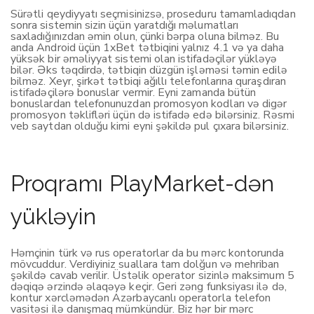
Sürətli qeydiyyatı seçmisinizsə, proseduru tamamladıqdan
sonra sistemin sizin üçün yaratdığı məlumatları
saxladığınızdan əmin olun, çünki bərpa oluna bilməz. Bu
anda Android üçün 1xBet tətbiqini yalnız 4.1 və ya daha
yüksək bir əməliyyat sistemi olan istifadəçilər yükləyə
bilər. Əks təqdirdə, tətbiqin düzgün işləməsi təmin edilə
bilməz. Xeyr, şirkət tətbiqi ağıllı telefonlarına quraşdıran
istifadəçilərə bonuslar vermir. Eyni zamanda bütün
bonuslardan telefonunuzdan promosyon kodları və digər
promosyon təklifləri üçün də istifadə edə bilərsiniz. Rəsmi
veb saytdan olduğu kimi eyni şəkildə pul çıxara bilərsiniz.
Proqramı PlayMarket-dən
yükləyin
Həmçinin türk və rus operatorlar da bu mərc kontorunda
mövcuddur. Verdiyiniz suallara tam dolğun və mehriban
şəkildə cavab verilir. Üstəlik operator sizinlə maksimum 5
dəqiqə ərzində əlaqəyə keçir. Geri zəng funksiyası ilə də,
kontur xərcləmədən Azərbaycanlı operatorla telefon
vasitəsi ilə danışmaq mümkündür. Biz hər bir mərc