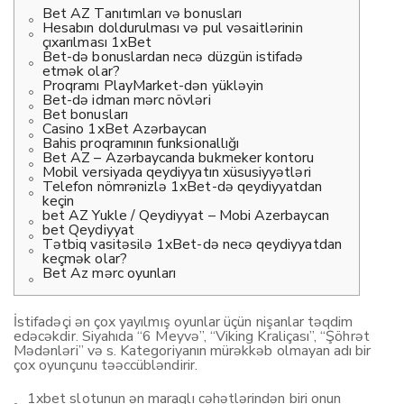
Bet AZ Tanıtımları və bonusları
Hesabın doldurulması və pul vəsaitlərinin
çıxarılması 1xBet
Bet-də bonuslardan necə düzgün istifadə
etmək olar?
Proqramı PlayMarket-dən yükləyin
Bet-də idman mərc növləri
Bet bonusları
Casino 1xBet Azərbaycan
Bahis proqramının funksionallığı
Bet AZ – Azərbaycanda bukmeker kontoru
Mobil versiyada qeydiyyatın xüsusiyyətləri
Telefon nömrənizlə 1xBet-də qeydiyyatdan
keçin
bet AZ Yukle / Qeydiyyat – Mobi Azerbaycan
bet Qeydiyyat
Tətbiq vasitəsilə 1xBet-də necə qeydiyyatdan
keçmək olar?
Bet Az mərc oyunları
İstifadəçi ən çox yayılmış oyunlar üçün nişanlar təqdim
edəcəkdir. Siyahıda “6 Meyvə”, “Viking Kraliçası”, “Şöhrət
Mədənləri” və s. Kategoriyanın mürəkkəb olmayan adı bir
çox oyunçunu təəccübləndirir.
1xbet slotunun ən maraqlı cəhətlərindən biri onun