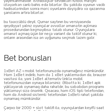
yayımlanmasıdır. İstifadəçilər sevdikləri futbol matçını
izləyərkən canlı bahis edə bilərlər. Bu şəkildə oyunun vacib
hadisələrindən sonra mərc oyunlarını dəyişdirə və qazanma
şanslarını artıra bilərlər.
bu təəccüblü deyil. Qumar saytının bu versiyasında
qeydiyyat yalnız oyunçular əvvəllər əmanətin açılması
prosedurundan keçməyibsə tələb olunur. Oyunçulara
əmanət açmaq üçün bir neçə variant da təklif olunur ki,
onların arasından isə ən uyğununu seçmək lazım gəlir.
Bet bonusları
1xBet AZ-ı mobil telefonunuzda oynamağınız mümkündür.
Həm 1xBet indirib, həm də 1 xBet yuklemədən də, brauzer
vasitəsi ilə, yəni 1xBet alternativ linklə mobil
telefonunuzdan oynaya bilərsiniz. Əlbəttə ki, 1xBet apk
yükləyərək oynamaq daha rahatdır, bu səbəbdən proqramı
yükləməyi sizə önəririk. Qısacası, həm iOS tipli telefondan,
həm də Android sistemli telefondan 1xBeti rahat şəkildə
oynamaq mümkündür.
Çarpıcı bir 2000 + slot təklifi ilə, oyunçulardan keyifli saat