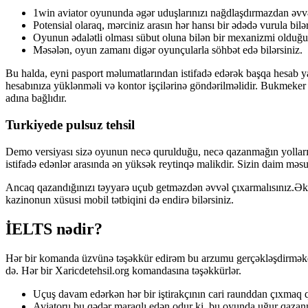
1win aviator oyununda əgər uduşlarınızı nağdlaşdırmazdan əvvəl
Potensial olaraq, mərciniz arasın hər hansı bir ədədə vurula bilər
Oyunun ədalətli olması sübut oluna bilən bir mexanizmi olduğu
Məsələn, oyun zamanı digər oyunçularla söhbət edə bilərsiniz.
Bu halda, eyni pasport məlumatlarından istifadə edərək başqa hesab y
hesabınıza yüklənməli və kontor işçilərinə göndərilməlidir. Bukmeker i
adına bağlıdır.
Turkiyede pulsuz tehsil
Demo versiyası sizə oyunun necə qurulduğu, necə qazanmağın yolları 
istifadə edənlər arasında ən yüksək reytinqə malikdir. Sizin daim məsu
Ancaq qazandığınızı təyyarə uçub getməzdən əvvəl çıxarmalısınız.Ək
kazinonun xüsusi mobil tətbiqini də endirə bilərsiniz.
İELTS nədir?
Hər bir komanda üzvünə təşəkkür edirəm bu arzumu gerçəkləşdirməkdə 
də. Hər bir Xaricdetehsil.org komandasına təşəkkürlər.
Uçuş davam edərkən hər bir iştirakçının cari raunddan çıxmaq qə
Aviatoru bu qədər maraqlı edən odur ki, bu oyunda uğur qazanm