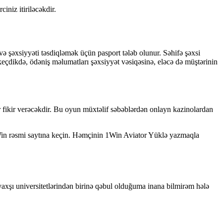
niz itiriləcəkdir.
 şəxsiyyəti təsdiqləmək üçün pasport tələb olunur. Səhifə şəxsi
 keçdikdə, ödəniş məlumatları şəxsiyyət vəsiqəsinə, eləcə də müştərinin
 fikir verəcəkdir. Bu oyun müxtəlif səbəblərdən onlayn kazinolardan
Win rəsmi saytına keçin. Həmçinin 1Win Aviator Yüklə yazmaqla
axşı universitetlərindən birinə qəbul olduğuma inana bilmirəm hələ