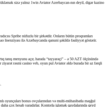
 yükləmək sizə yalnız 1win Aviator Azerbaycan-nın deyil, digər kazino
dıcısı Spribe nüfuzlu bir şirkətdir. Onların bütün proqramları
o lisenziyası ilə Azərbaycanda qanuni şəkildə fəaliyyət göstərir.
artıq tanış menyunu açır, harada “təyyarəçi” – ə 50 AZT ölçüsündə
ziyarət rəsmi casino veb, oyun pul Aviator əldə burada bir az fərqli
.
danlı oyunçuları bonus ovçularından və multi-mühasibatla məşğul
 daha çox hesab yaradırlar. Kontorla işləmək qaydalarında qeyd