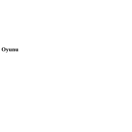
o Oyunu