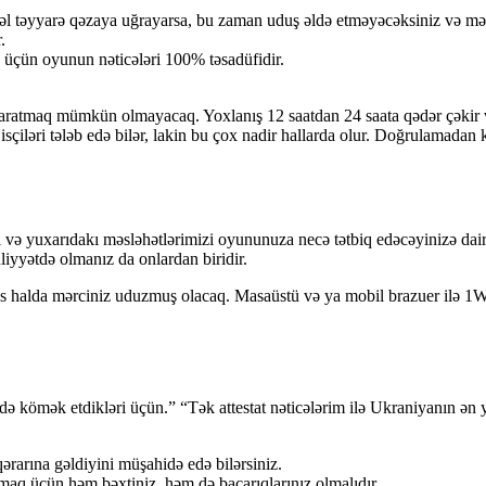
 təyyarə qəzaya uğrayarsa, bu zaman uduş əldə etməyəcəksiniz və mərci
.
 üçün oyunun nəticələri 100% təsadüfidir.
aratmaq mümkün olmayacaq. Yoxlanış 12 saatdan 24 saata qədər çəkir və
sçiləri tələb edə bilər, lakin bu çox nadir hallarda olur. Doğrulamadan
və yuxarıdakı məsləhətlərimizi oyununuza necə tətbiq edəcəyinizə dair
liyyətdə olmanız da onlardan biridir.
s halda mərciniz uduzmuş olacaq. Masaüstü və ya mobil brazuer ilə 1
kömək etdikləri üçün.” “Tək attestat nəticələrim ilə Ukraniyanın ən y
rarına gəldiyini müşahidə edə bilərsiniz.
aq üçün həm bəxtiniz, həm də bacarıqlarınız olmalıdır.