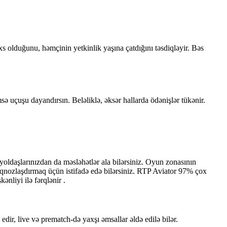
 olduğunu, həmçinin yetkinlik yaşına çatdığını təsdiqləyir. Bəs
ə uçuşu dayandırsın. Beləliklə, əksər hallarda ödənişlər tükənir.
yoldaşlarınızdan da məsləhətlər ala bilərsiniz. Oyun zonasının
roqnozlaşdırmaq üçün istifadə edə bilərsiniz. RTP Aviator 97% çox
liyi ilə fərqlənir .
ir, live və prematch-də yaxşı əmsallar əldə edilə bilər.