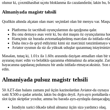
olunur ki, çoxmühasibat uçotu bloklanma ilə cəzalandırılır, lakin bu, b
Almaniyada magistr təhsili
Qrafikin altında əlçatan olan mərc seçimləri olan bir menyu var. Məqsə
Platforma öz təcrübəli oyunçularının da qayğısına qalır.
Bu onu deməyə əsas verir ki, bu slot maşını öz oyunçularına
Həmçinin siz burada avtomatlaşdırılmış mərcdən də istifadə edə 
Daha öncə də qeyd etdiyimiz kimi siz mərcinizi tənzimləməyə v
Aviator oyunun da siz də yüksək uduşlar qazanmaq istəyirsinizsə
Məsələn, tutaq ki, 1.01x ilə 1.60x arasında dəyişən əmsalları olan bir
ayıraraq mərc edin və beləliklə qazanma ehtimalınız da artacaqdır. Zama
həyacanına qapılaraq pulunuzu bir anda istifadə etməyəcəksiniz. Son 
edin.
Almaniyada pulsuz magistr tehsili
50 AZT-dan balans zamanı pul üçün kazinolardan Aviator-da oynaya bilə
xətti X500-ə qədər artırılır, lakin bu doğru deyil. Ayrı-ayrı portalla
slot üçün skriptlər yoxdur, amma bu barədə ayrı-ayrılıqda danışacağıq
İstədiyin xarici ölkədə təhsil almanız üçün sizə yardımcı olaq.