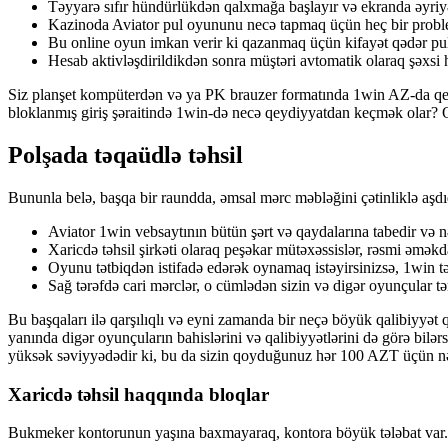
Təyyarə sıfır hündürlükdən qalxmağa başlayır və ekranda əyriy
Kazinoda Aviator pul oyununu necə tapmaq üçün heç bir prob
Bu online oyun imkan verir ki qazanmaq üçün kifayət qədər pu
Hesab aktivləşdirildikdən sonra müştəri avtomatik olaraq şəxsi 
Siz planşet kompüterdən və ya PK brauzer formatında 1win AZ-da qeydi
bloklanmış giriş şəraitində 1win-də necə qeydiyyatdan keçmək olar? O
Polşada təqaüdlə təhsil
Bununla belə, başqa bir raundda, əmsal mərc məbləğini çətinliklə aşdı
Aviator 1win vebsaytının bütün şərt və qaydalarına tabedir və n
Xaricdə təhsil şirkəti olaraq peşəkar mütəxəssislər, rəsmi əməkd
Oyunu tətbiqdən istifadə edərək oynamaq istəyirsinizsə, 1win tə
Sağ tərəfdə cari mərclər, o cümlədən sizin və digər oyunçular tə
Bu başqaları ilə qarşılıqlı və eyni zamanda bir neçə böyük qalibiyyət 
yanında digər oyunçuların bahislərini və qalibiyyətlərini də görə bil
yüksək səviyyədədir ki, bu da sizin qoyduğunuz hər 100 AZT üçün nəz
Xaricdə təhsil haqqında bloqlar
Bukmeker kontorunun yaşına baxmayaraq, kontora böyük tələbat var. Müş