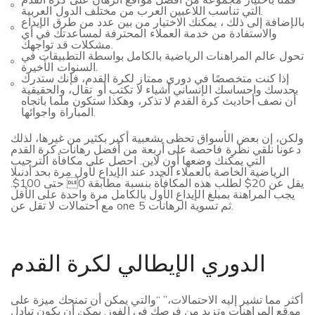
التي تناسب اللاعبين العرب من مختلف الدول العربية.
بالإضافة إلى ذلك ، يمكنك الاختيار من بين عدد من طرق الإيداع
والاستفادة من خدمة العملاء المحترفة لمساعدتك في أي
مشكلات قد تواجهك.
تحول عالم المراهنات الرياضية بالكامل بواسطة التطبيقات في
السنوات الأخيرة.
إذا كنت متخصصًا في دوري ممتاز لكرة القدم، فإنك ستدرك
بحدسك واحساسك الإنساني أشياء لا تكتب أو تقال، والحقيقية
أن نصف أحاديث كرة القدم لا تذكر، وهكذا ستكون ملما باتجاه
المباراة واجوائها.
ولكن، إن بعض الأسواق تحظى بشعبية أكبر بكثير من غيرها، لذلك
دعونا نلقي نظرة فاحصة على أربعة من أفضل رهانات كرة القدم
التي يمكنك وضعها أون لاين. احصل على مكافأة الترحيب
الرياضية الخاصة بالعملاء الجدد عند الإيداع لأول مرة بحد أدنىلا
يقل عن 20$ لطلب هذه المكافأة بنسبة مطابقة 0 حتى 100$.
يجب المراهنة بمبلغ الإيداع الأول بالكامل مرة واحدة على الأقل
مع احتمالات لا تقل عن one 5 ثم تسوية الرهانات.
الدوري الإيطالي لكرة القدم
أكثر مما تشير إليه الاحتمالات،” “والتي يمكن أن تمنحك ميزة على
موقع المراهنات وتزيد من فرصك في الفوز. يمكن أن يكون تبادل