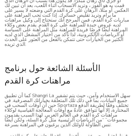
أو جزي لأي رهان مبكرًا. قد يكون هذا بسبب أن الرهان الذي
قمت به هو الفوز ، وتريد الانسحاب أثناء اللعب، بعد أن تبين لك
العكس. أو مثلا، الرهان على كرة القدم التي وضعته لا يسير على
ما يرام وتريد تقليص خسائرك. إذا كنت تحب المراهنة على
مباريات كرة القدم، فمن المرجح أنك ستحتاج إلى وكيل مراهنات
لديه عروض جيدة للمراهنة على كرة القدم. يقدم بعض وكلاء
المراهنة أيضًا فرصًا فريدة للمراهنة مثل المراهنة على السياسة
أو الرياضات الإلكترونية، لذا تأكد من اختيار المشغل الذي لديه
الكثير من الخيارات حتى تتمكن بالفعل من العثور على الحدث
الذي تريده.
الأسئلة الشائعة حول برنامج
مراهنات كرة القدم
كما أن تطبيق Shangri La سهل الاستخدام وآمن، حيث يتم تشفير
جميع البيانات، بما في ذلك تلك المتعلقة بخياراتك المصرفية. في
حين أن أوقات السحب في Sportaza تختلف وفقًا لطريقة الدفع
المختارة، إلا أنها تتوافق عادةً مع أوقات المعالجة القياسية لوكلاء
مراهنات كرة القدم في العالم العربي. لهذا السبب يقدمون
مجموعات” “من الرياضات الرئيسية مثل كرة السلة، ولكن أيضًا
تنس الطاولة لأولئك الذين يرغبون في المراهنة بسرعة.
قمنا باختيار مجموعة من أفضل مواقع الرهان على كرة القدم