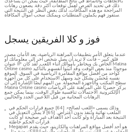
بالاتجاهات والأنماط في نتائج المطابقة، حيث يمكن أن يساعدك
ذلك في تحديد الفرص لعمل توقعات أكثر دقة. يضعون رهانات
المراجحة مع هذه المكافآت، لذلك بغض النظر عن النتيجة التي
ستفوز فهم يكملون المتطلبات ويمكنك سحب أموال المكافأة.
فوز و كلا الفريقين يسجل
عندما يتعلق الأمر بتطبيقات المراهنة الرياضية، يعد الأمان مصدر
قلق كبير – فأنت لا تريد أن يصل شخص آخر إلى معلوماتك أو
عنوان IP الخاص بك ويخاطر بأموالك أثناء اللعب. لقد كان Malina
Online casino موجودًا منذ بعض الوقت وقد أثبتوا أنفسهم بالتأكيد
كواحد من أفضل مواقع المقامرة الرياضية في السوق. الموقع
نفسه مُحسّن بشكل جيد وسهل الاستخدام على كل من أجهزة
سطح المكتب والأجهزة المحمولة. من المهم أيضًا الإشارة إلى أن
Malina Online casino يركز حصريًا على المراهنة على الرياضات
الإلكترونية. الاحتمالات تنافسية طوال الوقت، بينما يمكن جمع
الرهانات المجانية من قبل اللاعبين الجدد والحاليين.
وذلك يسمى «اللعب لصالح». [64] جميع قرارات الحكم في
الملعب نهائية وتُنفذ بدون اعتراض. [65] لا يمكن التعديل في
النتيجة بعد المباراة ولو كانت أحد الأهداف غير صحيحة أو كانت
قرارات الحكم خاطئة.
Megapari هو أحد أفضل مواقع المراهنات والكازينو، حيث يقدم
المقامرة عبر الإنترنت على الرياضات والرياضاتالإلكترونية مثل