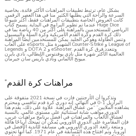
بشكل عام، ترتبط تطبيقات المراهنات الأكثر فائدة، بخاصية
السرعة والراحة التي يطلبها الكثير منا في هذا العصر الرقمي.
كانت العروض الخاصة بتطبيقات المراهنات فقط، أكثر شيوعًا
عندما تم تطوير البرامج في البداية. يسمح كتاب Huge Dice
الرياضي للمستخدمين بالمراهنة على أكثر من 40 رياضة بما في
ذلك كرة القدم وكرة القدم الأمريكية وكرة السلة والبيسبول
وتنس الطاولة وهوكي الجليد. يمكن للمستخدمين أيضًا المراهنة
على ألعاب eSports الشهيرة مثل Counter-Strike و League of
Legends و DOTA 2 و eShooter. وتتعدد فرق كرة القدم
العالمية الأكثر شهرة مثل نادي يوفنتوس الإيطالي، نادي بايرن
ميونخ الألماني ونادي باريس سان جيرمان.
“مراهنات كرة القدم
وتذكروا أن الأرجنتين فازت في نسخة 2021 متفوقة على
البرازيل 1-0 في النهائي. إنه دوري كرة قدم تنافسي ومحترم
يشاهده الملايين” “من عشاق المراهنة. علاوة على ذلك، يقدم هذا
الدوري مواهب شابة استثنائية على مستوى عالمي. بالنسبة
لعشاق الألعاب والمراهنات في أفضل برنامج مراهنات عربي،
فإن المقامرة على الدوري الأوروبي يُمكن أن تمنحك أرباحًا هائلة
ومتعة رائعة. الدوري الأوروبي هي مسابقة للأندية الأفضل في
أوروبا، وتم افتتاح هذه المُسابقة في عام 1971. كما أنها تحتوي