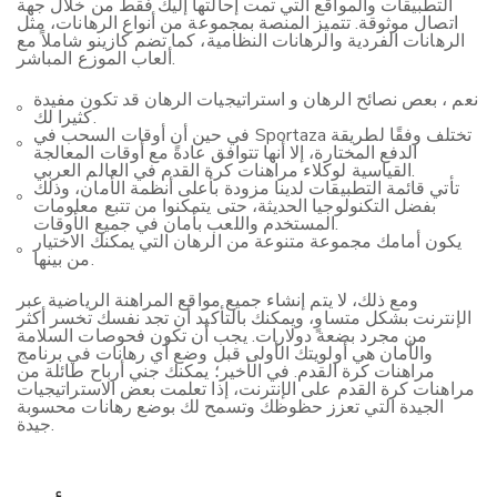
التطبيقات والمواقع التي تمت إحالتها إليك فقط من خلال جهة
اتصال موثوقة. تتميز المنصة بمجموعة من أنواع الرهانات، مثل
الرهانات الفردية والرهانات النظامية، كما تضم كازينو شاملاً مع
ألعاب الموزع المباشر.
نعم ، بعص نصائح الرهان و استراتيجيات الرهان قد تكون مفيدة
كثيرا لك.
في حين أن أوقات السحب في Sportaza تختلف وفقًا لطريقة
الدفع المختارة، إلا أنها تتوافق عادةً مع أوقات المعالجة
القياسية لوكلاء مراهنات كرة القدم في العالم العربي.
تأتي قائمة التطبيقات لدينا مزودة بأعلى أنظمة الأمان، وذلك
بفضل التكنولوجيا الحديثة، حتى يتمكنوا من تتبع معلومات
المستخدم واللعب بأمان في جميع الأوقات.
يكون أمامك مجموعة متنوعة من الرهان التي يمكنك الاختيار
من بينها.
ومع ذلك، لا يتم إنشاء جميع مواقع المراهنة الرياضية عبر
الإنترنت بشكل متساوٍ، ويمكنك بالتأكيد أن تجد نفسك تخسر أكثر
من مجرد بضعة دولارات. يجب أن تكون فحوصات السلامة
والأمان هي أولويتك الأولى قبل وضع أي رهانات في برنامج
مراهنات كرة القدم. في الأخير؛ يمكنك جني أرباح طائلة من
مراهنات كرة القدم على الإنترنت، إذا تعلمت بعض الاستراتيجيات
الجيدة التي تعزز حظوظك وتسمح لك بوضع رهانات محسوبة
جيدة.