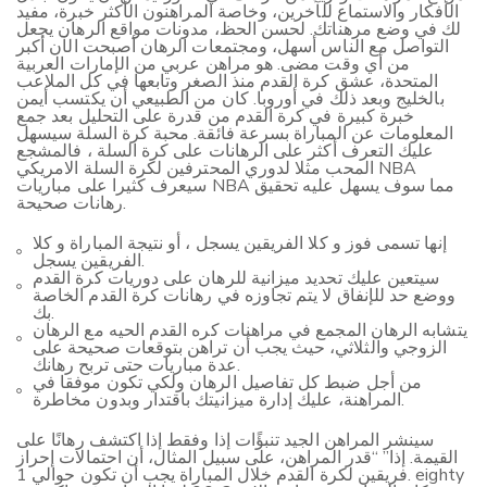
الأفكار والاستماع للآخرين، وخاصة المراهنون الأكثر خبرة، مفيد
لك في وضع مرهناتك. لحسن الحظ، مدونات مواقع الرهان يجعل
التواصل مع الناس أسهل، ومجتمعات الرهان أصبحت الآن أكبر
من أي وقت مضى. هو مراهن عربي من الإمارات العربية
المتحدة، عشق كرة القدم منذ الصغر وتابعها في كل الملاعب
بالخليج وبعد ذلك في أوروبا. كان من الطبيعي أن يكتسب أيمن
خبرة كبيرة في كرة القدم من قدرة على التحليل بعد جمع
المعلومات عن المباراة بسرعة فائقة. محبة كرة السلة سيسهل
عليك التعرف أكثر على الرهانات على كرة السلة ، فالمشجع
المحب مثلا لدوري المحترفين لكرة السلة الامريكي NBA
سيعرف كثيرا على مباريات NBA مما سوف يسهل عليه تحقيق
رهانات صحيحة.
إنها تسمى فوز و كلا الفريقين يسجل ، أو نتيجة المباراة و كلا
الفريقين يسجل.
سيتعين عليك تحديد ميزانية للرهان على دوريات كرة القدم
ووضع حد للإنفاق لا يتم تجاوزه في رهانات كرة القدم الخاصة
بك.
يتشابه الرهان المجمع في مراهنات كره القدم الحيه مع الرهان
الزوجي والثلاثي، حيث يجب أن تراهن بتوقعات صحيحة على
عدة مباريات حتى تربح رهانك.
من أجل ضبط كل تفاصيل الرهان ولكي تكون موفقا في
المراهنة، عليك إدارة ميزانيتك باقتدار وبدون مخاطرة.
سينشر المراهن الجيد تنبؤًات إذا وفقط إذا اكتشف رهانًا على
القيمة. إذا” “قدر المراهن، على سبيل المثال، أن احتمالات إحراز
فريقين لكرة القدم خلال المباراة يجب أن تكون حوالي 1. eighty