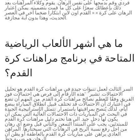
فردي وقم بدمجها على نفس الرهان. يقوم وكلاء المراهنات بعد
ذلك بإعطائك سعرًا على كل ما قمت بتضمينه. يمكن إعتبار
الرهان على كرة » « القدم اون لاين ابتكارا ضخما آخر في العصر
الحديث، وهذا بدون أية مجازفة.
ما هي أشهر الألعاب الرياضية
المتاحة في برنامج مراهنات كرة
القدم؟
السر الثالث لعمل تنبؤات جيدة في مراهنات كرة القدم هو تحليل
الاحتمالات. تشير” “هذه الأرقام إلى فرص هي احتمالات فوز
الفريق وفقًا للعظم نصائح مراهنات كرة القدم. من المهم أن تضع
في اعتبارك أن الاحتمالات قد تختلف قبيل انطلاق المباراة ببضع
أيام، لذلك يُنصح بمراقبتها باستمرار. تتمثل الإستراتيجية الجيدة
في البحث عن المباريات ذات الاحتمالات العالية التي يمكن أن
يكون لها دخل جيد. الى هنا نختم دليل مراهنات كرة القدم
للمبتدئين، يجب على المبتدأ التمعن والتأني قبل وضع اي رهان
من اجل رفع نسبة الربح في الرهانات التي سيختارها. المراهن
العادي يراهن على مباريات كرة القدم بالعاطفة أو يظن أن
الرهان هو ضربة حظ.