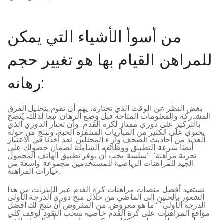
من أسوأ الأشياء التي يمكن
للمراهن القيام بها هو تغيير حجم
رهانه:
بغض النظر عن الوقت الذي تختاره، يهم أن تقوم بتحليل الفرق
المشاركة والمعلومات المتاحة قبل وضع الرهان. تبعا لذلك، يُنصح
بالتركيز على دوري ممتاز لكرة القدم، وأن تختار الدوري الذي
يحتوي على الكثير من المباريات المتلفزة الحية، وتنتج من حوله
العديد من أحاديث الصحف وآراء المحللين. لقد أخذنا في الاعتبار
أيضًا سرعة التطبيق ووظائفه الشاملة لضمان حصولك على
تجربة مراهنة” “سلسة. يجب أن يوفر تطبيق الهاتف المحمول
الجيد للمراهنات الرياضية للمستخدمين مجموعة واسعة من
خيارات المراهنة.
تستفيد أفضل منصات مراهنات كرة القدم عبر الإنترنت من هذا
الشعور بالحنين إلى الماضي من خلال منح دوري الدرجة الأولى
الدرجة الأولى” “ما هو معروض. من المفروض أن تتيح لك أفضل
مواقع المراهنات على كرة القدم خاصية سحب النقود لوقف كلي