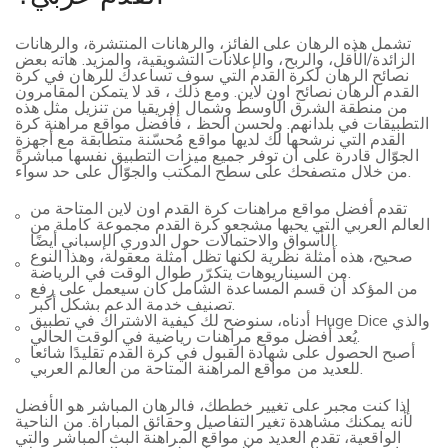
تشمل هذه الرهان على الفائز، والرهانات المنتشرة، والرهانات
الزائدة/الأقل، والربح، والإعلانات التشويقية، والمزيد. هاته بعض
نصائح الرهان لكرة القدم التي سوف تساعدك للرهان في كرة
القدم الرهان نصائح اون لاين. ومع ذلك ، قد لا يتمكن المقامرون
من منطقة الشرق الأوسط وشمال إفريقيا من تنزيل مثل هذه
التطبيقات في بلدانهم. ولحسن الحظ ، فأفضل مواقع مراهنة كرة
القدم التي نرشحها لك لديها مواقع مُحسّنة متطابقة مع أجهزة
الجوّال قادرة على أن توفر جميع ميزات التطبيق نفسها مباشرةً
من خلال متصفحك على سطح المكتب والجوّال على حد سواء.
تقدم أفضل مواقع مراهنات كرة القدم اون لاين المتاحة من
العالم العربي التي يحبها مشجعو كرة القدم مجموعة كاملة من
الأسواق والاحتمالات حول الدوري الإسباني أيضًا.
صحيح، هذه أمثلة نظرية لكنها تظل أمثلة معقولة، وهذا النوع
من السيناريوهات يتكرّر طوال الوقت في الرياضة.
من المؤكد أن قسم المساعدة الشامل كان سيعمل على رفع
تصنيف خدمة الدعم بشكل أكبر.
أدناه، سنوضح لك كيفية الاشتراك في تطبيق Huge Dice والذي
يُعد أفضل موقع مراهنات رياضية في الوقت الحالي.
أصبح الحصول على شهادة القبول في كرة القدم تقليدًا شائعا
للعديد من مواقع المراهنة المتاحة من العالم العربي.
إذا كنت مجبر على تغيير خططك، فالرهان المباشر هو الأفضل
لأنه يمكنك مشاهدة تغير التفاصيل وحقائق المباراة. من الناحية
الواقعية، تقدم العديد من مواقع المراهنة البث المباشر والتي