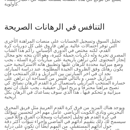
كأولوية.
التنافس في الرهانات الصريحة
تحليل السوق وتسجيل الحسابات على منصات المراهنة الأخرى
التي توفر احتمالات عالية. يراهن فاروق على كل دوريات كرة
القدم، لكنه مختص في الدوري الإسباني. راكم هذا الشاب
المصري تجربة وله ذكريات جميلة كثيرة، وهو الآن يتجه نحو مجال
إنجاز المحتوى. لكي تراهن بأريحية على مباريات كرة السلة ، يجب
وضع ميزانية محددة للرهان عليها وتطبيق هاته الاستراتيجية حتى
يكون رهانك وفق الظروف الجيدة المطلوبة. عند دراسة المباراة،
نجد ان في اخر المبارتين بين البرازيل و ذلك المنتخب فإن
البرازيل خسر، و بالتالي فليس من السذاجة أن تراهن على
خسارة المنتخب البرازيلي باستعمال كرة القدم الرهان نصائح. كي
تصبح مراهنا محترفا و يربح اموال حقيقية ، يجب عليك ان تضع
ميزانية و تتحكم فيها ، هذا الذي سوف يساعدك في الرهان بكل
اريحية.
ويوجد هناك المزيد من فرق كرة القدم العربية مثل فريق المحرق
البحريني ونادي الكويت الرياضي. عامل مهم آخر لتحسين تنبؤاتك
في كرة القدم هو تحليل إحصائيات وسجلات الفرق واللاَّعبين.
سيسمح لك ذلك بتقييم أدائهم في الماضي وإجراء تنبؤات أكثر دقة
حول أدائهم المستقبلي. من المهم أيضًا أن تكون على دراية