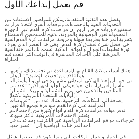
قم بعمل إيداعك الأول
بفضل هذه التقنية المتقدمة، يمكن للمراهنين الاستفادة من
التحديثات الحية والإحصاءات وتوقعات الفرق لاتخاذ قرارات
مستنيرة وزيادة فرص الربح. إن مراهنات كرة القدم عبر الأجهزة
المحمولة تعزز الوصولية والمرونة، وتتيح للمشجعين الاستمتاع
بتجربة المراهنة بطريقة سهلة ومريحة. مراهنات كرة القدم الحية
هي أفضل شيء لعشاق كرة القدم، وفي هذا العصر الذي يعرف
ثورة تطبيقات الجوال والهواتف الذكية. تسمح لك المراهنة الحية
بالمراهنة على الأحداث المباشرة في الوقت التي تلعب فيه
المباراة.
هناك أشياء يمكنك القيام بها للمساعدة في تجنب ذلك، وأهمها
هو التأكد من تحديث التطبيق” “الرهان.
في حين أن لعبة الهوكي الميداني مشهورة في أوروبا وأستراليا
وآسيا وأفريقيا، فإن لعبة هوكي الجليد لديها أكبر” “عدد من
المتابعين واللاعبين في أوروبا الشمالية وأمريكا الشمالية
(الولايات المتحدة الأمريكية وكندا).
إضافة إلى المكافآت الترحيبية، هناك عدد من” “عروضات
المراهنة على كرة القدم متوافرة لجميع اللاعبين.
توفر مواقع مراهنات كرة القدم أنواع كثيرة من الاحتمالات،
وتعتبر الاحتمالات الأمريكية الأكثر شيوعاً.
ثم جاءت مواقع المراهنات الرياضية عبر الإنترنت وساعدت في
أخذ المراهنات الرياضية إلى” “عصر جديد.
“قم باختيار واختيار الركلات التي ربما تكون قد وضعتها بشكل