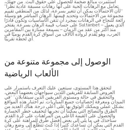
استثمرت مبالغ ضخمة للحصول على حقوق البث. من جهتك،
تعامل مع الرهانات الحية على أنها رهانات مسبقة عادية نظرا”
“لأن الاحتمالات يمكن أن تتغير بسرعة، لذلك من المنطقي تقييم
مجموعة من الاحتمالات وتحديد قيمتها. الرهان المباشر هو وسيلة
رائعة للنجاح في الرهانات بمجرد أن تتقن الأساسيات وتكون قادرًا
على حساب قيمة الرهان بسرعة. يفتخر Sultanbet – الذي يعمل
منذ أكثر من عقد من الزمان – بسمعة ممتازة بين المقامرين
العرب، وهو يُقدم لرواده الآلاف من أسواق كرة القدم يوميًا في
أي لحظة تقريبًا.
الوصول إلى مجموعة متنوعة من
الألعاب الرياضية
لتحقق هذا المستوى، سيتعين عليك التعرف باستمرار على
العروض السابقة للفريقين اللذين سيواجهان بعضهما البعض،
والتحقيق في حالة ومستوى الفريقين الذين سيتقابلان” “في
الميدان ومعرفة إحصائيات جميع المباريات. تم اختبار هذه المواقع
بشكل عملي ويمكنك الوثوق بها على أعلى درجة. هناك العديد من
الطرق والنصائح التي يمكننا أن نجربها لتخفيف خطر الخسارة
والحصول على القيمة الأعلى من المراهنات على كرة القدم.
سنأخذك في ما يلي إلى بعض أفضل طرق المراهنة على كرة
القدم التي يمكن أن تساعدك كثيراً إذا كنتَ تتطلّع إلى وضع رهان
على هذه اللعبة. إن الغاية اللعبة بسيطة، وهي أن تسجل عدد