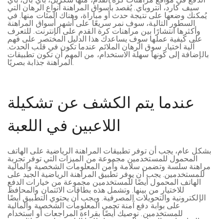
سيف كارد، انتروباي. يُقصد بأسواق المراهنة أنواع الرهان التي
يُمكنك وضعها على نتيجة حدث أو مباراة، وهناك المئات منها. في
السطور التالية، سوف نمر سريعًا على أشهر أسواق المراهنة
وأكثرها انتشارًا بين مراهنات كرة القدم على الإنترنت. للتعرف
على كيفية عملها سوف يساعدك هذا الدليل المختصر على فهم
آلية اختيار سوق الرهان الملائم عندما تكون في قلب الحدث.
بالإضافة إلى كونها سهلة الاستخدام، من المهم أن تكون تطبيقات
المراهنة جذابة بصريًا.
عندما يتم الكشف عن تشكيلة
اللاعبين في اللعبة
بشكل عام، يجب أن توفر تطبيقات المراهنة الرياضية على الهاتف
المحمول للمستخدمين مجموعة من الميزات التي توفر تجربة
مراهنة سلسة وتضمن سلامة وأمن المعلومات الشخصية والمالية
للمستخدمين. يجب أن يوفر تطبيق المراهنة الرياضية الجيد على
الهاتف المحمول أيضًا للمستخدمين مجموعة من خيارات الدفع
للاختيار من بينها. وتشمل هذه بطاقات الائتمان والمحافظ
الإلكترونية والتحويلات المصرفية. ويجب أن يحتوي التطبيق أيضًا
على بوابة دفع آمنة تحمي المعلومات الشخصية والمالية
للمستخدمين. نوصيك أيضًا بقراءة المراجعات أو استخدام