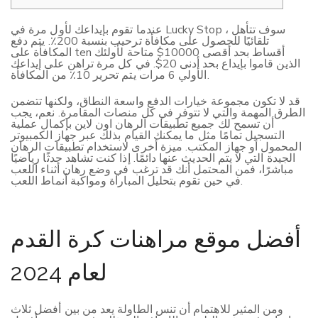
عندما تقوم بإيداعك لأول مرة في Lucky Stop ، سوف تتأهل
تلقائيًا للحصول على مكافأة ترحيب بنسبة 200٪. يتم دفع
المكافأة على ten أقساط بحد أقصى 10000$ متاحة لأولئك
الذين قاموا بإيداع بحد أدنى 20$. في كل مرة تراهن على إيداعك
الأولي 6 مرات يتم تحرير 10٪ من المكافأة.
قد لا تكون مجموعة خيارات الدفع واسعة النطاق، ولكنها تتضمن
الطرق المهمة والتي لا تتوفر في كل منصات المقامرة. نعم، يجب
أن تسمح لك جميع تطبيقات الرهان اون لاين بإكمال عملية
التسجيل تمامًا مثل ما يمكنك القيام بذلك عبر جهاز الكمبيوتر
المحمول أو جهاز المكتب. ميزة أخرى لاستخدام تطبيقات الرهان
الجيدة التي لا يتم الحديث عنها دائمًا. إذا كنت تشاهد حدثًا رياضيًا
مباشرًا، فمن المحتمل أنك قد ترغب في وضع رهان أثناء اللعب
في حين تقوم بتحليل المباراة ومواكبة أنماط اللعب.
أفضل موقع مراهنات كرة القدم
لعام 2024
ومن المثير للاهتمام أن تنس الطاولة يعد من بين أفضل ثلاث