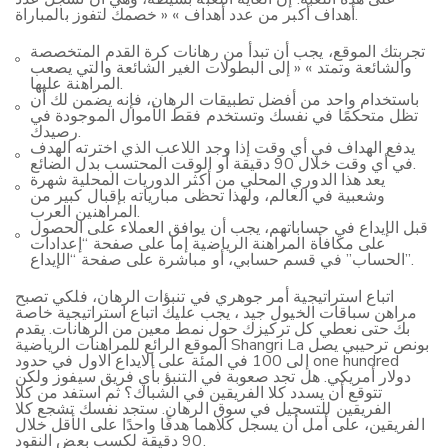
أهداف أكبر من عدد أهداف » « خصمك لتفوز بالمباراة.
تجربتك الموقع، يجب أن تبدأ من رهانات كرة القدم المتخصصة
والشائعة وتمتد » « إلى البطولات الغير الشائعة والتي يصعب
المراهنة عليها.
باستخدام واحد من أفضل تطبيقات الرهان، فإنه يضمن لك أن
تظل متحكمًا في نفسك وتستخدم فقط الأموال الموجودة في
رصيدك.
يدفع الهداف في أي وقت إذا وجد اللاعب الذي اخترته الهدف
في أي وقت خلال 90 دقيقة أو الوقت المحتسب بدل الضائع.
يعد هذا الدوري المحلي من أكثر الدوريات المحلية شهرة
وشعبية في العالم، ولهذا تحظى مبارياته بإقبال كبير من
المراهنين العرب.
قبل الإيداع في حساباتهم، يجب أن يوافق العملاء على الحصول
على مكافأة المراهنة الرياضية إما على صفحة “إعدادات
الحساب” في قسم حسابي، أو مباشرة على صفحة “الإيداع”.
اتباع استراتيجية أمر جوهري في تنبؤات الرهان، فلكي تصبح
مراهن سباقات الخيول جيد ، يجب عليك اتباع استراتيجية خاصة
بك حتى نعطي كل تركيزك حول نمط معين من الرهانات. يقدم
الموقع الرائع للمراهنات الرياضية Shangri La بونص ترحيبي يصل
إلى 100 في المئة على الايداع الاول في حدود one hundred
دولار أمريكي. هل تجد صعوبة في التنبؤ بأي فريق سيفوز ولكن
تتوقع أن يسدد كلا الفريقين في الشباك؟ ثم استفد من كلا
الفريقين للتسجيل في سوق الرهان. ستجد نفسك تشجع كلا
الفريقين، على أمل أن يسجل كلاهما هدفًا واحدًا على الأقل خلال
90 دقيقة لكسب بعض النقود.