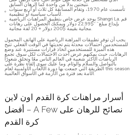
نتيجتين بدلاً من واحدة كما الرهان السابق.
تأسست عام 1970، وتقام المسابقة كل ثلاث أو أربع سنوات
لأسباب سياسية أو تنظيمية.
يوجد عرض خاص بتطبيق المراهنات الرياضية Shangri La. قم
بإيداع مبلغ” “$22.99 دولار ويمكنك الحصول على رهانات
مجانية بقيمة $200 دولار + 20 لفة مجانية.
يجب أن توفر تطبيقات المراهنة الرياضية على الهاتف المحمول
للمستخدمين احتمالات محدثة يتم تحديثها في الوقت الفعلي. تتيح
هذه الميزة للمستخدمين اتخاذ قرارات مستنيرة عند وضع
الرهانات، حيث يمكنهم عرض أحدث الاحتمالات لكل سوق. تجمع
الرياضات الأكثر شعبية في العالم الناس معًا وتخلق شعورًا
بالتواصل والسلام والوئام. وما عليك سوى إلقاء نظرة على
الطريقة التي جمعت بها دورة الألعاب الأولمبية لعام this season
الأمة بعد فترة من الأزمة في الأسواق العالمية.
أسرار مراهنات كرة القدم اون لاين
– أفضل A Few نصائح للرهان على
كرة القدم