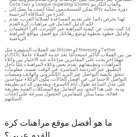
Dota two و League regarding Stories وألعاب الكازينو.
يمكن للمستخدمين أيضًا كسب ما يصل إلى fifty دورة مجانية
كجزء من المكافأة الترحيبية.
لهذا نحرص دائما على تقديم المساعدة لعملائنا العرب، نقدم
لكم الدليل الشامل في مراهنات كرة القدم.
إذا كنت تبحث عن كيفية المراهنة عبر الإنترنت، اقرأ التعليمات
والدليل خطوة بخطوة لوضع رهاناتك مع أفضل مواقع المراهنة
الرياضية.
تعد العملات المشفرة مثل Bitcoin وEthereum وTether
وUSDC من بين العملات الأكثر استخدامًا. تعد خدمة العملاء عاملاً
مهمًا آخر يجب على المقامرين مراعاته عند الاختيار بين وكلاء
المراهنات وتطبيقاتهم. يقدم بعض وكلاء المراهنة دعمًا داخل
التطبيق عبر الدردشة المباشرة. في الوقت نفسه، معلومات
تتعلق بكيفية التواصل عبر البريد الإلكتروني والهاتف ومنصات
التواصل الاجتماعي. في أفضل الحالات، يكون الوكلاء متواجدين
على مدار الساعة طوال أيام الأسبوع، ويقدمون الدعم بطريقة
ودية. على هذا النحو، يتم التعامل مع المشكلات الفنية بطريقة
فعالة، بينما يمكن للمقامرين الحصول بسرعة على إجابات
لأسئلتهم.
ما هو أفضل موقع مراهنات كرة
القدم عربي؟