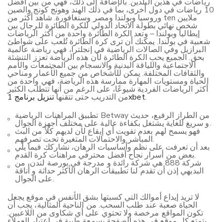
رياضات في هذين البلدين. بالإضافة إلى ذلك، فهي من بين أفضل
10 رياضات في دول أخرى، بما في ذلك الهند وهونج كونج والصين
وروسيا وبولندا ومصر وسنغافورة. شاهد أكثر من ten ملايين
شخص نهائي بطولة الاتحاد الدولي للكرة الطائرة للرجال بين
إيطاليا وبولندا – وتعد الكرة الطائرة واحدة من أكثر الرياضات
شعبية في بولندا. يمكنك أن ترى كرة الطائرة تُلعب على شواطئ
البرازيل وفي الصالات الرياضية في إنجلترا، فهي رياضة عالمية
بحق. الجميع يحب الكرة الطائرة لأن هذه الرياضة تعزز التنشئة
الاجتماعية واللياقة البدنية والانسجام بين المجتمعات والأمم
والثقافات المختلفة. يمكن للأشخاص من جميع الأعمار ومناحي
الحياة ومستويات المهارة ممارسة هذه الرياضة، فهي واحدة من
أكثر الرياضات الفردية شيوعًا، على الرغم من أنها تتطلب الكثير
.
تنزيل برنامج 1xbet
من التدريب حتى تتقنها
تطبيق المراهنات الرياضية Betway من الطراز الرفيع، حديث
و سريغ للغاية يشتغل بكفاءة عالية على مختلف أجهزة الجوال.
فهو يسمح لهم بعدم تفويت أي إيقاع لأن لديهم كلاً من البث
المباشر والاحتمالات المتغيرة تحت تصرفهم.
بعد أن تعرفت على نظم وأساسيات الرهان، نشاركك فيما يلي
بعض من أسرار نجاح أفضل محترفي مراهنات كرة القدم.
شركة 888 هي شركة رائدة و مدرجة في بورصة لندن، من
البديهي إذن أن تقدم لنا تطبيقات الرهان الأكثر حداثة و أناقة
على الجوال.
لا تريد إيداع أموالك التي كسبتها بشق الأنفس في موقع يجعل
الحياة صعبة عند طلب السحب. من الناحية المثالية، يجب أن
تكون المواقع مرخصة ولا تحتوي على أي شكاوى من اللاعبين.
يتمتع كل موقع في هذه الصفحة بسمعة طيبة في اعتبار العملاء