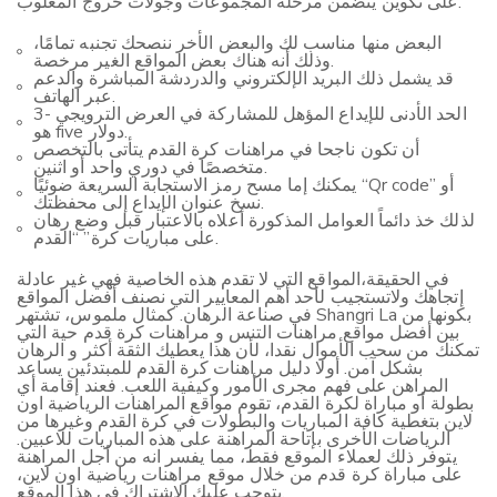
على تكوين يتضمن مرحلة المجموعات وجولات خروج المغلوب.
البعض منها مناسب لك والبعض الأخر ننصحك تجنبه تمامًا،
وذلك أنه هناك بعض المواقع الغير مرخصة.
قد يشمل ذلك البريد الإلكتروني والدردشة المباشرة والدعم
عبر الهاتف.
3- الحد الأدنى للإيداع المؤهل للمشاركة في العرض الترويجي
هو five دولار.
أن تكون ناجحا في مراهنات كرة القدم يتأتى بالتخصص
متخصصًا في دوري واحد أو اثنين.
يمكنك إما مسح رمز الاستجابة السريعة ضوئيًا “Qr code” أو
نسخ عنوان الإيداع إلى محفظتك.
لذلك خذ دائماً العوامل المذكورة أعلاه بالاعتبار قبل وضع رهان
على مباريات كرة” “القدم.
في الحقيقة،المواقع التي لا تقدم هذه الخاصية فهي غير عادلة
إتجاهك ولاتستجيب لأحد أهم المعايير التي نصنف أفضل المواقع
في صناعة الرهان. كمثال ملموس، تشتهر Shangri La بكونها من
بين أفضل مواقع مراهنات التنس و مراهنات كرة قدم حية التي
تمكنك من سحب الأموال نقدا، لأن هذا يعطيك الثقة أكثر و الرهان
بشكل آمن. أولا دليل مراهنات كرة القدم للمبتدئين يساعد
المراهن على فهم مجرى الأمور وكيفية اللعب. فعند إقامة أي
بطولة أو مباراة لكرة القدم، تقوم مواقع المراهنات الرياضية اون
لاين بتغطية كافة المباريات والبطولات في كرة القدم وغيرها من
الرياضات الأخرى بإتاحة المراهنة على هذه المباريات للاعبين.
يتوفر ذلك لعملاء الموقع فقط، مما يفسر انه من أجل المراهنة
على مباراة كرة قدم من خلال موقع مراهنات رياضية اون لاين،
يتوجب عليك الاشتراك في هذا الموقع.