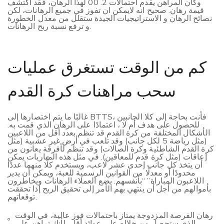
وكان المراهن يقدم احتمالات 2. 00 لهذا الرهان، فقد اكتشف
قيمة رهان. صحيح انه لايمكن ان تفوز في جميع الرهانات، لكن
نصائح الرهان و الاستراتيجيات الجيدة ستقلل من معدل الخطورة
و ترفع نسبة ربح الرهانات.
كم من الوقت تستغرق عمليات
سحب مراهنات كرة القدم
غالبًا ما يتم اختصارها إلى BTTS، فأنت بحاجة إلى كلا الجانبين
للحصول على هدف أم لا ، اعتمادًا على الرهان الذي قمت به.
الأشكال المختلفة من كرة القدم قد تنظم بعدد أقل من اللاعبين
(مثل رياضة 5 لكل جانب) وقد تلعب في أرض غير عشبية (مثل
كرة القدم الشاطئية وكرة الصالات) وقد تنظم لأفرقة يعانون من
إعاقات (مثل كرة قدم للمعاقين). في مثل هذه المباريات يمكن
أن يتخذ كل جانب إحدى عشر لاعب، ويستخدم كلًّا منهما عددًا
محدودًا أو معدلًا من القوانين الرسمية للعبة، ويمكن أن يدير
اللاعبون المباراة” “بأنفسهم. يضع العملاء الرهانات ويخاطرون
بأموالهم من أجل أن ينتهي بهم الأمر إلى تحقيق الربح إذا تحققت
توقعاتهم.
رهان الفرصة المزدوجة يمتاز باحتمالات فوز عالية، في الوقت
الذي ستحصل من خلاله على عوائد أقل، لأنك تراهن على