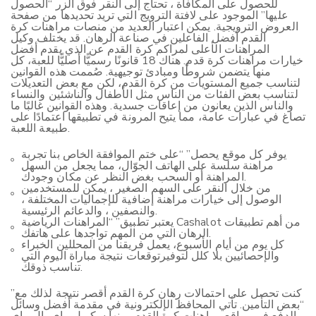
للحصول على المكافأة ، تحتاج إلى النقر فوق الزر “الحصول
عليها” الموجود على لافتة الترويج التي تريد تحديدها من صفحة
العروض الترويجية. يمكن اعتبار العديد من منصات مراهنات كرة
القدم أفضل الفاعلين في صناعة الرهان. قد يختلف وكيل
المراهنات الأعلى لمراكم كرة القدم عن الذي يقدم أفضل
خيارات مراهنات كرة قدم. هناك 18 قانونًا رسميًّا أصليًّا للعبة، كل
منها يتضمن شروطًا ومبادئ توجيهية. صُممت هذه القوانين
لتناسب جميع المستويات من كرة القدم، لكن مع بعض التعديلات
لتناسب بعض الفئات من الناس مثل الأطفال والناشئين والنساء
والناس الذين يعانون من إعاقات جسدية. وهذه القوانين غالبًا ما
تصاغ في عبارات عامة، مما يتيح المرونة في تطبيقها اعتمادًا على
طبيعة اللعبة.
يوفر كل موقع يحصل” “على ختم الموافقة الخاص بنا تجربة
مراهنة سلسة على الهاتف الجوّال، مما يجعل من السهل
المراهنة أو السحب بغض النظر عن مكان وجودك.
من خلال النقر على السهم الصغير ، يمكن للمستخدمين
الوصول إلى خيارات مراهنة إضافية للإجماليات المختلفة ،
والنصفين ، والدعائم الرئيسية.
يعتبر تطبيق” “المراهنات الرياضية Cashalot من أهم تطبيقات
الرهان التي من المهم تواجدها على هاتفك.
كل يوم من أيام الأسبوع، يعمل فريقنا من المحللين الخبراء
والإحصائيين بلا كلل لتوفيرتوقعات نتيجة مباراة اليوم التي
تناسب ذوقك.
كنت تحصل على احتمالات رهان كرة القدم أقصر نتيجة لذلك مع”
“بعض التأمين. تأتي المحافظ الإلكترونية في مقدمة أفضل وسائل
الدفع في مواقع مراهنات كرة القدم، منها سكريل، باي بال، باي