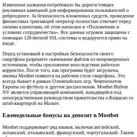
Изменение названия потребовало бы дорогостоящих
рекламных кампаний для информирования пользователей о
ребрендинге. За безопасность вложенных средств, проведение
финансовых транзакций оператор полностью отвечает перед
своими клиентами, об этом написано в «Положениях и
условиях сотрудничества». Все данные игроков защищены с
помощью 128-битной SSL-системы и кодируются прямо на
входе.
Перед установкой в настройках безопасности своего
смартфона разрешите скачивание файлов из непроверенных
источников, чтобы приложение впоследствии работало
корректно. После того, как программа будет загружена,
иконка Mostbet появится на рабочем столе смартфона. Это
всегда бывает в рамках Олимпийских игр, Чемпионатов
Европы по футболу и другим дисциплинам. Mostbet Bizbon
NV является управляющей компанией, находящейся под
непосредственным руководством правительства о.Кюрасао со
штаб-квартирой на Мальте.
Еженедельные бонусы на депозит в Mostbet
Mostbet поддерживает ряд языков, включая английский,
испанский, итальянский, французский, португальский. Таким