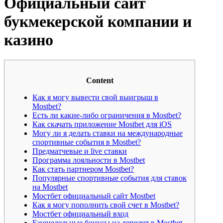
Официальный сайт
букмекерской компании и
казино
Content
Как я могу вывести свой выигрыш в
Mostbet?
Есть ли какие-либо ограничения в Mostbet?
Как скачать приложение Mostbet для iOS
Могу ли я делать ставки на международные
спортивные события в Mostbet?
Предматчевые и live ставки
Программа лояльности в Mostbet
Как стать партнером Mostbet?
Популярные спортивные события для ставок
на Mostbet
Мостбет официальный сайт Mostbet
Как я могу пополнить свой счет в Mostbet?
Мостбет официальный вход
Еженедельные бонусы на депозит в Mostbet