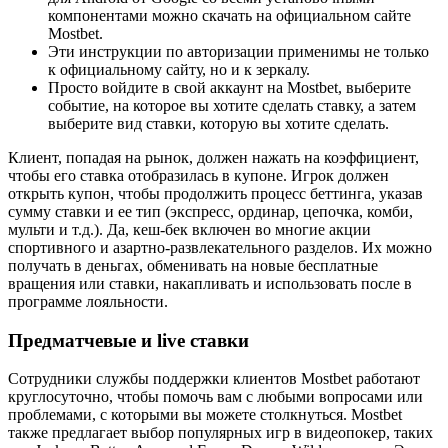
компонентами можно скачать на официальном сайте
Mostbet.
Эти инструкции по авторизации применимы не только
к официальному сайту, но и к зеркалу.
Просто войдите в свой аккаунт на Mostbet, выберите
событие, на которое вы хотите сделать ставку, а затем
выберите вид ставки, которую вы хотите сделать.
Клиент, попадая на рынок, должен нажать на коэффициент,
чтобы его ставка отобразилась в купоне. Игрок должен
открыть купон, чтобы продолжить процесс беттинга, указав
сумму ставки и ее тип (экспресс, ординар, цепочка, комби,
мульти и т.д.). Да, кеш-бек включен во многие акции
спортивного и азартно-развлекательного разделов. Их можно
получать в деньгах, обменивать на новые бесплатные
вращения или ставки, накапливать и использовать после в
программе лояльности.
Предматчевые и live ставки
Сотрудники службы поддержки клиентов Mostbet работают
круглосуточно, чтобы помочь вам с любыми вопросами или
проблемами, с которыми вы можете столкнуться. Mostbet
также предлагает выбор популярных игр в видеопокер, таких