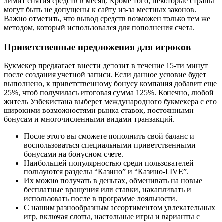
лимит снятия средств в месяц. Кроме того, некоторые страны
могут быть не допущены к сайту из-за местных законов.
Важно отметить, что вывод средств возможен только тем же
методом, который использовался для пополнения счета.
Приветственные предложения для игроков
Букмекер предлагает внести депозит в течение 15-ти минут
после создания учетной записи. Если данное условие будет
выполнено, к приветственному бонусу компания добавит еще
25%, чтоб получилась итоговая сумма 125%. Конечно, любой
житель Узбекистана выберет международного букмекера с его
широкими возможностями рынка ставок, постоянными
бонусам и многочисленными видами транзакций.
После этого вы сможете пополнить свой баланс и
воспользоваться специальными приветственными
бонусами на бонусном счете.
Наибольшей популярностью среди пользователей
пользуются разделы “Казино” и “Казино-LIVE”.
Их можно получать в деньгах, обменивать на новые
бесплатные вращения или ставки, накапливать и
использовать после в программе лояльности.
С нашим разнообразным ассортиментом увлекательных
игр, включая слоты, настольные игры и варианты с