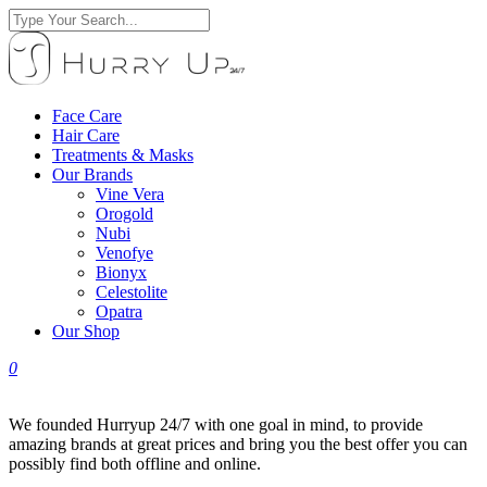
Face Care
Hair Care
Treatments & Masks
Our Brands
Vine Vera
Orogold
Nubi
Venofye
Bionyx
Celestolite
Opatra
Our Shop
0
We founded Hurryup 24/7 with one goal in mind, to provide
amazing brands at great prices and bring you the best offer you can
possibly find both offline and online.