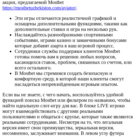
акции, предлагаемой Mostbet
https://mostbetuzbekiston.com/aviator/
.
Эти игры отличаются реалистичной графикой и
оснащены дополнительными функциями, такими как
дополнительные ставки и игра на несколько рук.
Наслаждайтесь разнообразными спортивными
событиями, играми казино и заманчивыми бонусами
которые добавят азарта в ваш игровой процесс.
Сотрудники службы поддержки клиентов Mostbet
готовы помочь вам в решении любых вопросов,
касающихся ставок, проблем, связанных со счетом, или
всего остального.
В Mostbet мы стремимся создать безопасную и
комфортную среду, в которой наши клиенты смогут
насладиться непревзойденным игровым опытом.
Если вы не знаете, с чего начать, воспользуйтесь удобной
функцией поиска Mostbet или фильтром по названию, чтобы
найти идеальную слот-игру для вас. В блоке LIVE игроки
могут взаимодействовать с другими реальными
пользователями и общаться с крупье, которые также являются
реальными сотрудниками. Несмотря на то, что легальная
версия имеет свои преимущества, зеркальная версия,
несомненно, заслуживает внимания. В левом углу футера