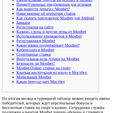
Приветственные предложения для игроков
Как вывести деньги с Mostbet?
Наше мнение об операторе ставок
Как скачать приложение Mostbet для Android
Баккара
Регистрация на сайте
Казино, слоты и другие игры от Mostbet
Использование промокодов в Mostbet
Регистрация в Mostbet
Какие языки поддерживает Mostbet?
Киберспорт в Mostbet
Спортивные ставки
Виртуальная игра Aviator на Mostbet
Безопасен ли Mostbet?
Mostbet Online: ставки на спорт
Краткая инструкция по входу в Мостбет:
Мобильный Mostbet
Какие бонусы дает Мостбет
По итогам месяца в турнирной таблице можно увидеть имена
победителей, которых ждут персональные бонусы и
бесплатные ставки на спорт и казино. Сотрудники службы
поддержки клиентов Mostbet хорошо обучены и стремятся