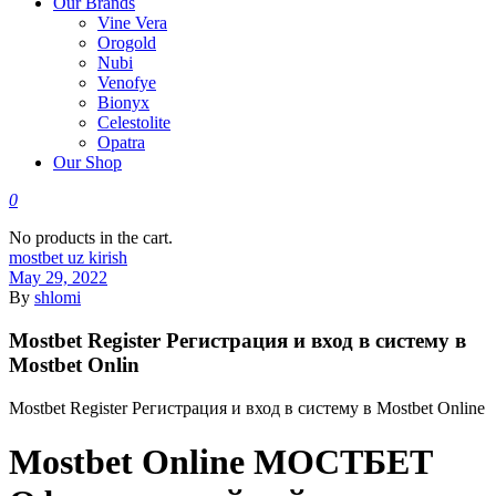
Our Brands
Vine Vera
Orogold
Nubi
Venofye
Bionyx
Celestolite
Opatra
Our Shop
0
No products in the cart.
mostbet uz kirish
May 29, 2022
By
shlomi
Mostbet Register Регистрация и вход в систему в
Mostbet Onlin
Mostbet Register Регистрация и вход в систему в Mostbet Online
Mostbet Online МОСТБЕТ