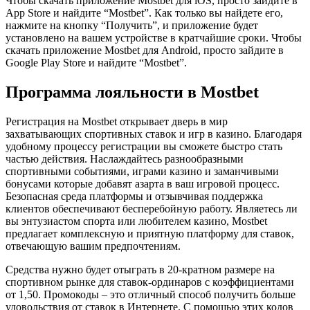
Чтобы скачать приложение Mostbet для iOS, просто зайдите в
App Store и найдите “Mostbet”. Как только вы найдете его,
нажмите на кнопку “Получить”, и приложение будет
установлено на вашем устройстве в кратчайшие сроки. Чтобы
скачать приложение Mostbet для Android, просто зайдите в
Google Play Store и найдите “Mostbet”.
Программа лояльности в Mostbet
Регистрация на Mostbet открывает дверь в мир
захватывающих спортивных ставок и игр в казино. Благодаря
удобному процессу регистрации вы сможете быстро стать
частью действия. Наслаждайтесь разнообразными
спортивными событиями, играми казино и заманчивыми
бонусами которые добавят азарта в ваш игровой процесс.
Безопасная среда платформы и отзывчивая поддержка
клиентов обеспечивают бесперебойную работу. Являетесь ли
вы энтузиастом спорта или любителем казино, Mostbet
предлагает комплексную и приятную платформу для ставок,
отвечающую вашим предпочтениям.
Средства нужно будет отыграть в 20-кратном размере на
спортивном рынке для ставок-ординаров с коэффициентами
от 1,50. Промокоды – это отличный способ получить больше
удовольствия от ставок в Интернете. С помощью этих кодов