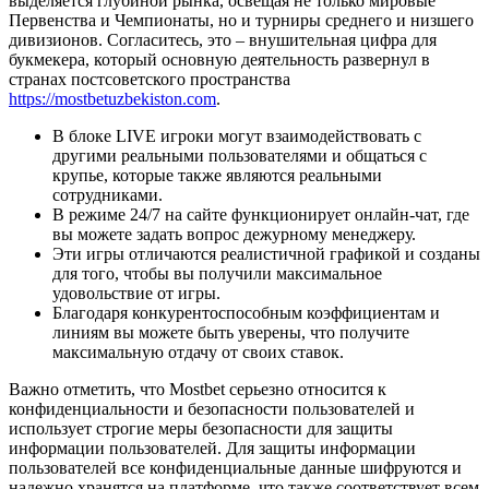
выделяется глубиной рынка, освещая не только мировые
Первенства и Чемпионаты, но и турниры среднего и низшего
дивизионов. Согласитесь, это – внушительная цифра для
букмекера, который основную деятельность развернул в
странах постсоветского пространства
https://mostbetuzbekiston.com
.
В блоке LIVE игроки могут взаимодействовать с
другими реальными пользователями и общаться с
крупье, которые также являются реальными
сотрудниками.
В режиме 24/7 на сайте функционирует онлайн-чат, где
вы можете задать вопрос дежурному менеджеру.
Эти игры отличаются реалистичной графикой и созданы
для того, чтобы вы получили максимальное
удовольствие от игры.
Благодаря конкурентоспособным коэффициентам и
линиям вы можете быть уверены, что получите
максимальную отдачу от своих ставок.
Важно отметить, что Mostbet серьезно относится к
конфиденциальности и безопасности пользователей и
использует строгие меры безопасности для защиты
информации пользователей. Для защиты информации
пользователей все конфиденциальные данные шифруются и
надежно хранятся на платформе, что также соответствует всем