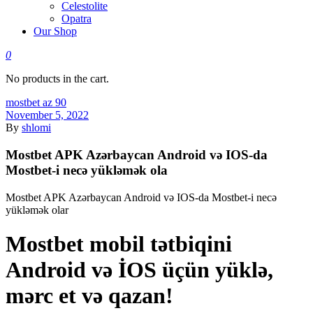
Celestolite
Opatra
Our Shop
0
No products in the cart.
mostbet az 90
November 5, 2022
By
shlomi
Mostbet APK Azərbaycan Android və IOS-da
Mostbet-i necə yükləmək ola
Mostbet APK Azərbaycan Android və IOS-da Mostbet-i necə
yükləmək olar
Mostbet mobil tətbiqini
Android və İOS üçün yüklə,
mərc et və qazan!