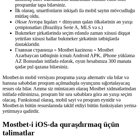
proqramlar tapa bilərsiniz.
İlk olaraq, smartfonların inkişafı ilə mobil saytın mövcudluğu
mütləq oldu.
Əksər Avropa liqaları + dünyanın qalan ölkələrinin ən yaxşı
çempionatları (Braziliya Serie A, MLS və s.)
Bukmeker şirkətlərində seçim edəndə zaman xüsusi diqqət
yetirilən xüsusi hallar bukmeker şirkətinin tətbiqlərdə
dəstəkləridir.
Главная страница » Mostbet kazinosu » Mostbet
Azərbaycan tətbiqinin icmalı Android APK, iPhone yükləmə
AZ Bonusdan istifadə edərək, oyun hesabınıza 300 manata
qədər pul qazana bilərsiniz.
Mostbet-in mobil versiyası proqrama yaxşı alternativ ola bilər və
hansısa səbəbdən proqram açılmadıqda oyunçunu sığortalayacaq
resurs ola bilər. Amma siz müntəzəm olaraq Mostbet xidmətlərindən
istifadə edirsinizsə, proqram bir sıra səbəblərə görə ən yaxşı seçim
olacaq. Funksional olaraq, mobil sayt və proqram eynidir və
Mostbet-in bütün resurslarında təklif etdiyi bütün funksiyaları yerinə
yetirməyə qadirdir.
Mostbet-i iOS-da quraşdırmaq üçün
təlimatlar