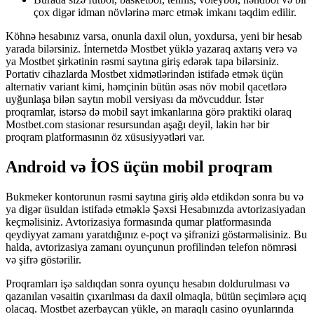
çox digər idman növlərinə mərc etmək imkanı təqdim edilir.
Köhnə hesabınız varsa, onunla daxil olun, yoxdursa, yeni bir hesab
yarada bilərsiniz. İnternetdə Mostbet yüklə yazaraq axtarış verə və
ya Mostbet şirkətinin rəsmi saytına giriş edərək tapa bilərsiniz.
Portativ cihazlarda Mostbet xidmətlərindən istifadə etmək üçün
alternativ variant kimi, həmçinin bütün əsas növ mobil qacetlərə
uyğunlaşa bilən saytın mobil versiyası da mövcuddur. İstər
proqramlar, istərsə də mobil sayt imkanlarına görə praktiki olaraq
Mostbet.com stasionar resursundan aşağı deyil, lakin hər bir
proqram platformasının öz xüsusiyyətləri var.
Android və İOS üçün mobil proqram
Bukmeker kontorunun rəsmi saytına giriş əldə etdikdən sonra bu və
ya digər üsuldan istifadə etməklə Şəxsi Hesabınızda avtorizasiyadan
keçməlisiniz. Avtorizasiya formasında qumar platformasında
qeydiyyat zamanı yaratdığınız e-poçt və şifrənizi göstərməlisiniz. Bu
halda, avtorizasiya zamanı oyunçunun profilindən telefon nömrəsi
və şifrə göstərilir.
Proqramları işə saldıqdan sonra oyunçu hesabın doldurulması və
qazanılan vəsaitin çıxarılması da daxil olmaqla, bütün seçimlərə açıq
olacaq. Mostbet azerbaycan yükle, ən maraqlı casino oyunlarında