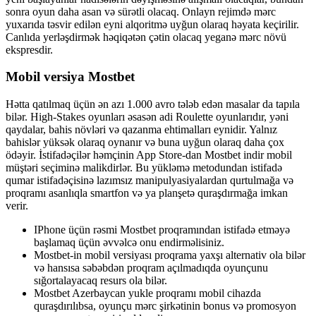
sonra oyun daha asan və sürətli olacaq. Onlayn rejimdə mərc
yuxarıda təsvir edilən eyni alqoritmə uyğun olaraq həyata keçirilir.
Canlıda yerləşdirmək həqiqətən çətin olacaq yeganə mərc növü
ekspresdir.
Mobil versiya Mostbet
Hətta qatılmaq üçün ən azı 1.000 avro tələb edən masalar da tapıla
bilər. High-Stakes oyunları əsasən adi Roulette oyunlarıdır, yəni
qaydalar, bahis növləri və qazanma ehtimalları eynidir. Yalnız
bahislər yüksək olaraq oynanır və buna uyğun olaraq daha çox
ödəyir. İstifadəçilər həmçinin App Store-dan Mostbet indir mobil
müştəri seçiminə malikdirlər. Bu yükləmə metodundan istifadə
qumar istifadəçisinə lazımsız manipulyasiyalardan qurtulmağa və
proqramı asanlıqla smartfon və ya planşetə quraşdırmağa imkan
verir.
IPhone üçün rəsmi Mostbet proqramından istifadə etməyə
başlamaq üçün əvvəlcə onu endirməlisiniz.
Mostbet-in mobil versiyası proqrama yaxşı alternativ ola bilər
və hansısa səbəbdən proqram açılmadıqda oyunçunu
sığortalayacaq resurs ola bilər.
Mostbet Azerbaycan yukle proqramı mobil cihazda
quraşdırılıbsa, oyunçu mərc şirkətinin bonus və promosyon