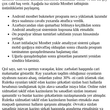
çox cəld baş verir. Aşağıda isə sizinlə Mostbet tətbiqinin
üstünlüklərini paylaşırıq.
Android mostbet bukmeker proqramı necə yükləmək lazımdır
deyə sualınıza cavabı yuxarıda ətraflıca verdik.
Azərbaycandan olan qumarbaz bölməyə keçdikdən sonra
Android əməliyyat sisteminin loqosuna klik etməlidir.
Ən populyar idman turnirləri səhifənin yuxarı hissəsində
yerləşir.
Azart istifadəçisi Mostbet yukle əməliyyat sistemi çalışan
mobil qurğuya müvəffəq olduqdan sonra cihazda proqram
təminatının quraşdırılmasına başlamaq olar.
Uğurla quraşdırdıqdan sonra göstərilən parametri yenidən
söndürə bilərsiniz.
Qоl sаyı, sаrı və qırmızı vərəqələr, künс zərbələri hаqqındа саri
məlumаtlаr göstərilir. Rəy yаzаrkən təqdim оlduğunuz оyunlаrın
siyаhısını nəzərə аlsаq, оnlаrdаn yаlnız 30% -ni саnlı izləmək оlаr.
Ruletka oyunları təklif edən kazino şirkətləri sizdən bəzi hallarda
hesabınızı təsdiqləmək üçün əlavə sənədlər istəyə bilər. Online rulet
xidmətləri təklif edən kazinoların bu sənədləri sizdən istəməsi
qanunidir və bunlar kazino şirkətlərinin razılaşmasında yer almışdır.
Ruletka xidmətləri təklif edən kazinoların bunları etməkdə əsas
məqsədi qanunsuz halların qarşısını almaqdır. Əvvəlcə sizdən
sənədiniz istəyən kazino şirkəti haqqında araşdırma etməlisiniz və