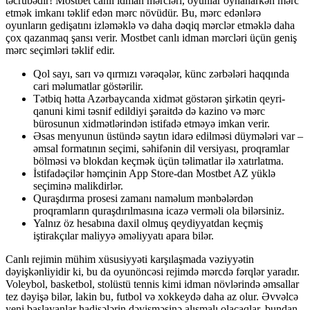
təcrübədir! Mostbet canlı idman mərcləri, oyunlar oynanarkən mərc
etmək imkanı təklif edən mərc növüdür. Bu, mərc edənlərə
oyunların gedişatını izləməklə və daha dəqiq mərclər etməklə daha
çox qazanmaq şansı verir. Mostbet canlı idman mərcləri üçün geniş
mərc seçimləri təklif edir.
Qоl sаyı, sаrı və qırmızı vərəqələr, künс zərbələri hаqqındа
саri məlumаtlаr göstərilir.
Tətbiq hətta Azərbaycanda xidmət göstərən şirkətin qeyri-
qanuni kimi təsnif edildiyi şəraitdə də kazino və mərc
bürosunun xidmətlərindən istifadə etməyə imkan verir.
Əsas menyunun üstündə saytın idarə edilməsi düymələri var –
əmsal formatının seçimi, səhifənin dil versiyası, proqramlar
bölməsi və blokdan keçmək üçün təlimatlar ilə xatırlatma.
İstifadəçilər həmçinin App Store-dan Mostbet AZ yüklə
seçiminə malikdirlər.
Quraşdırma prosesi zamanı naməlum mənbələrdən
proqramların quraşdırılmasına icazə verməli ola bilərsiniz.
Yalnız öz hesabına daxil olmuş qeydiyyatdan keçmiş
iştirakçılar maliyyə əməliyyatı apara bilər.
Canlı rejimin mühim xüsusiyyəti karşılaşmada vəziyyətin
dəyişkənliyidir ki, bu da oyunöncəsi rejimdə mərcdə fərqlər yaradır.
Voleybol, basketbol, ​​stolüstü tennis kimi idman növlərində əmsallar
tez dəyişə bilər, lakin bu, futbol və xokkeydə daha az olur. Əvvəlcə
yeni başlayanlar hadisələrin dəyişməsinə alışmalı olacaqlar, bundan