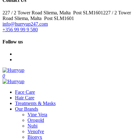
Contact Us
227 / 2 Tower Road Sliema, Malta Post SLM1601227 / 2 Tower
Road Sliema, Malta Post SLM1601
info@hurryup247.com
+356 99 99 9 580
Follow us
0
Face Care
Hair Care
Treatments & Masks
Our Brands
Vine Vera
Orogold
Nubi
Venofye
Bionyx