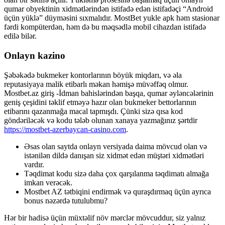
qumar obyektinin xidmətlərindən istifadə edən istifadəçi “Android
üçün yüklə” düyməsini sıxmalıdır. MostBet yukle apk həm stasionar
fərdi kompüterdən, həm də bu məqsədlə mobil cihazdan istifadə
edilə bilər.
Onlayn kazino
Şəbəkədə bukmeker kontorlarının böyük miqdarı, və əla
reputasiyaya malik etibarlı məkan həmişə müvəffəq olmur.
Mostbet.az giriş -İdman bahislərindən başqa, qumar əyləncələrinin
geniş çeşidini təklif etməyə hazır olan bukmeker bettorlarının
etibarını qazanmağa macal tapmışdı. Çünki sizə qısa kod
göndəriləcək və kodu tələb olunan xanaya yazmağınız şərtdir
https://mostbet-azerbaycan-casino.com
.
Əsas olan saytda onlayn versiyada daima mövcud olan və
istənilən dildə danışan siz xidmət edən müştəri xidmətləri
vardır.
Təqdimat kodu sizə daha çox qarşılanma təqdimatı almağa
imkan verəcək.
Mostbet AZ tətbiqini endirmək və quraşdırmaq üçün ayrıca
bonus nəzərdə tutulubmu?
Hər bir hadisə üçün müxtəlif növ mərclər mövcuddur, siz yalnız