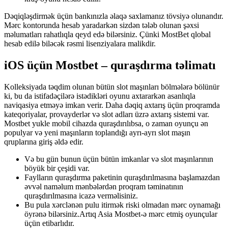
Dəqiqləşdirmək üçün bankınızla əlaqə saxlamanız tövsiyə olunandır.
Mərc kontorunda hesab yaradarkən sizdən tələb olunan şəxsi
məlumatları rahatlıqla qeyd edə bilərsiniz. Çünki MostBet qlobal
hesab edilə biləcək rəsmi lisenziyalara malikdir.
iOS üçün Mostbet – quraşdırma təlimatı
Kolleksiyada təqdim olunan bütün slot maşınları bölmələrə bölünür
ki, bu da istifadəçilərə istədikləri oyunu axtararkən asanlıqla
naviqasiya etməyə imkan verir. Daha dəqiq axtarış üçün proqramda
kateqoriyalar, provayderlər və slot adları üzrə axtarış sistemi var.
Mostbet yukle mobil cihazda quraşdırılıbsa, o zaman oyunçu ən
populyar və yeni maşınların toplandığı ayrı-ayrı slot maşın
qruplarına giriş əldə edir.
Və bu gün bunun üçün bütün imkanlar və slot maşınlarının
böyük bir çeşidi var.
Faylların quraşdırma paketinin quraşdırılmasına başlamazdan
əvvəl naməlum mənbələrdən proqram təminatının
quraşdırılmasına icazə verməlisiniz.
Bu pula xərclənən pulu itirmək riski olmadan mərc oynamağı
öyrənə bilərsiniz.Artıq Asia Mostbet-ə mərc etmiş oyunçular
üçün etibarlıdır.