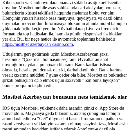
Kibersporta və Canlı oyunlara ənənəvi şəkildə aşağı koefitsientlər
qoyulur. Mostbet mobile əsas səhifəsində cari aksiyalar, bonuslar,
bukmekerin xüsusi təklifləri haqqında məlumat bloku yer alır.
Həmçinin yuxarı hissədə əsas menyuya, qeydiyyata və daxil olma
düymələri mövcuddur. İnformasiya blokunun altında mobil tətbiqləri
yükləmək üçün keçid yer alır. Növbəti olaraq Live və Prematch
formatında top hadisələri ilə, həm də günün ekspresləri ilə bloklar
yer alır. Bu, bir neçə nəticə ilə avtomatik toplanmış bahislərdir
https://mostbet-azerbaycan-casino.com
.
Uduşlarımı geri götürmək üçün Mostbet Azerbaycan şəxsi
hesabında “Çıxarma” bölməsini seçirəm. Əvvəllər əmanət
qoyduğum qaydada pul çıxara bilərəm. Bank kartları istisna
olmaqla, hesaba pul demək olar ki, dərhal daxil olur. Bank kartına
vəsait çıxarma müddəti 7 günə qədər ola bilər. Mostbet az bukmeker
şirkəti bahisçiləri cəlb etmək üçün səxavətli “Sən buna layiqsən”
bonus proqramı təqdim edir.
Mostbet Azerbaycan bonusunu necə təmizləmək olar
IOS üçün Mostbet-i yükləmək daha asandır, çünki o, App Store-da
mövcuddur. Mağazaya gedə bilərsiniz, axtarış çubuğuna tətbiqin
adını daxil edin və “Get” düyməsini basın. Proqramın dapatkan və
rəsmi versiyasını yüklədiyinizə əmin olmaq istəyirsinizsə, Mostbet-in
rəsmi saytından keçiddən istifadə edərək AppStore-a daxil ola