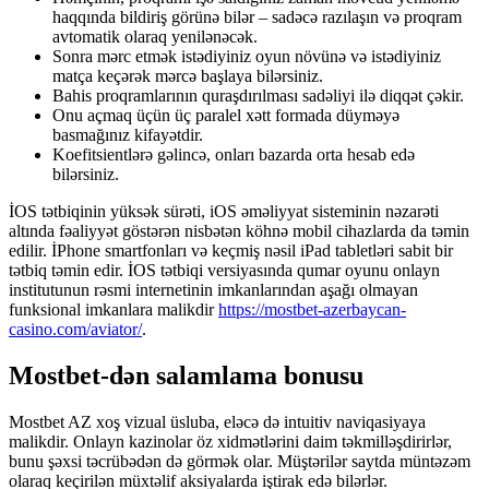
haqqında bildiriş görünə bilər – sadəcə razılaşın və proqram
avtomatik olaraq yenilənəcək.
Sonra mərc etmək istədiyiniz oyun növünə və istədiyiniz
matça keçərək mərcə başlaya bilərsiniz.
Bahis proqramlarının quraşdırılması sadəliyi ilə diqqət çəkir.
Onu açmaq üçün üç paralel xətt formada düyməyə
basmağınız kifayətdir.
Koefitsientlərə gəlincə, onları bazarda orta hesab edə
bilərsiniz.
İOS tətbiqinin yüksək sürəti, iOS əməliyyat sisteminin nəzarəti
altında fəaliyyət göstərən nisbətən köhnə mobil cihazlarda da təmin
edilir. İPhone smartfonları və keçmiş nəsil iPad tabletləri sabit bir
tətbiq təmin edir. İOS tətbiqi versiyasında qumar oyunu onlayn
institutunun rəsmi internetinin imkanlarından aşağı olmayan
funksional imkanlara malikdir
https://mostbet-azerbaycan-
casino.com/aviator/
.
Mostbet-dən salamlama bonusu
Mostbet AZ xoş vizual üsluba, eləcə də intuitiv naviqasiyaya
malikdir. Onlayn kazinolar öz xidmətlərini daim təkmilləşdirirlər,
bunu şəxsi təcrübədən də görmək olar. Müştərilər saytda müntəzəm
olaraq keçirilən müxtəlif aksiyalarda iştirak edə bilərlər.