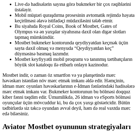
Live-də hadisələrin sayına görə bukmeker bir çox rəqiblərini
üstələyir.
Mobil müştəri quraşdırma prosesinin avtomatik rejimdə həyata
keçirilməsi əlavə istifadəçi müdaxiləsini tələb etmir.
Bu siyahıda Royal Coins, Book of Mostbet, Gates of
Olympus və ən yaxşılar siyahısına daxil olan digər slotları
tapmaq mümkündür.
Mostbet bukmeker kontorunda qeydiyyatdan keçmək üçün
sayta daxil olmaq və menyuda “Qeydiyyatdan keç”
düyməsinə basmaq lazımdır.
Mostbet keyfiyyətli mobil proqramı və tanınmış tərtibatçıların
böyük slot kataloqu ilə etibarlı onlayn kazinodur.
Mostbet indir, o zaman öz smartfon və ya planşetində mərc
həvəskarı istənilən növ mərc etmək imkanı əldə edir. Həmçinin,
idman mərc oyunları həvəskarlarının e-İdman fənlərindəki hadisələrə
mərc etmək imkanı var. Bukmeker kontorunun bu bölməsi doqquz
kiber fənni təqdim edir. Ümumilikdə, 26 idman və eSports bölməsi
oyunçular üçün mövcuddur ki, bu da çox yaxşı göstəricidir. Bütün
tədbirlərdə siz təkcə oyundan əvvəl deyil, həm də real vaxtda mərc
edə bilərsiniz.
Aviator Mostbet oyununun strategiyaları