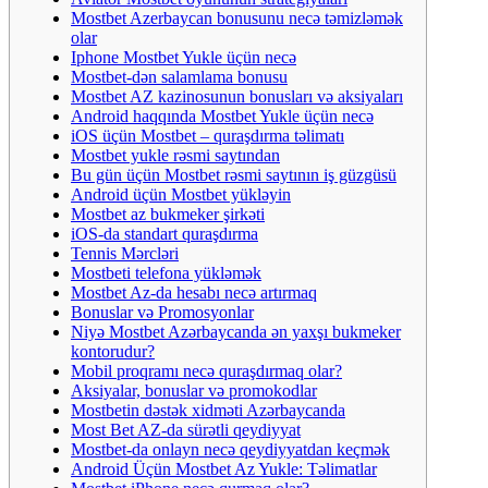
Mostbet Azerbaycan bonusunu necə təmizləmək
olar
Iphone Mostbet Yukle üçün necə
Mostbet-dən salamlama bonusu
Mostbet AZ kazinosunun bonusları və aksiyaları
Android haqqında Mostbet Yukle üçün necə
iOS üçün Mostbet – quraşdırma təlimatı
Mostbet yukle rəsmi saytından
Bu gün üçün Mostbet rəsmi saytının iş güzgüsü
Android üçün Mostbet yükləyin
Mostbet az bukmeker şirkəti
iOS-da standart quraşdırma
Tennis Mərcləri
Mostbeti telefona yükləmək
Mostbet Az-da hesabı necə artırmaq
Bonuslar və Promosyonlar
Niyə Mostbet Azərbaycanda ən yaxşı bukmeker
kontorudur?
Mobil proqramı necə quraşdırmaq olar?
Aksiyalar, bonuslar və promokodlar
Mostbetin dəstək xidməti Azərbaycanda
Most Bet AZ-da sürətli qeydiyyat
Mostbet-da onlayn necə qeydiyyatdan keçmək
Android Üçün Mostbet Az Yukle: Təlimatlar