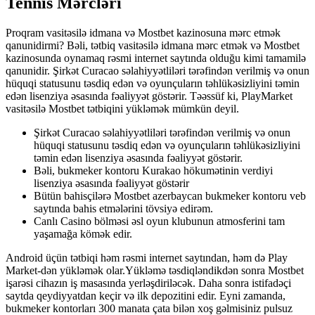
Tennis Mərcləri
Proqram vasitəsilə idmana və Mostbet kazinosuna mərc etmək
qanunidirmi? Bəli, tətbiq vasitəsilə idmana mərc etmək və Mostbet
kazinosunda oynamaq rəsmi internet saytında olduğu kimi tamamilə
qanunidir. Şirkət Curacao səlahiyyətliləri tərəfindən verilmiş və onun
hüquqi statusunu təsdiq edən və oyunçuların təhlükəsizliyini təmin
edən lisenziya əsasında fəaliyyət göstərir. Təəssüf ki, PlayMarket
vasitəsilə Mostbet tətbiqini yükləmək mümkün deyil.
Şirkət Curacao səlahiyyətliləri tərəfindən verilmiş və onun
hüquqi statusunu təsdiq edən və oyunçuların təhlükəsizliyini
təmin edən lisenziya əsasında fəaliyyət göstərir.
Bəli, bukmeker kontoru Kurakao hökumətinin verdiyi
lisenziya əsasında fəaliyyət göstərir
Bütün bahisçilərə Mostbet azerbaycan bukmeker kontoru veb
saytında bahis etmələrini tövsiyə edirəm.
Canlı Casino bölməsi əsl oyun klubunun atmosferini tam
yaşamağa kömək edir.
Android üçün tətbiqi həm rəsmi internet saytından, həm də Play
Market-dən yükləmək olar.Yükləmə təsdiqləndikdən sonra Mostbet
işarəsi cihazın iş masasında yerləşdiriləcək. Daha sonra istifadəçi
saytda qeydiyyatdan keçir və ilk depozitini edir. Eyni zamanda,
bukmeker kontorları 300 manata çata bilən xoş gəlmisiniz pulsuz