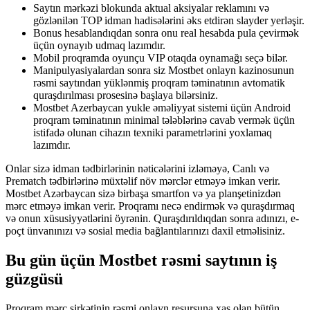
Saytın mərkəzi blokunda aktual aksiyalar reklamını və
gözlənilən TOP idman hadisələrini əks etdirən slayder yerləşir.
Bonus hesablandıqdan sonra onu real hesabda pula çevirmək
üçün oynayıb udmaq lazımdır.
Mobil proqramda oyunçu VIP otaqda oynamağı seçə bilər.
Manipulyasiyalardan sonra siz Mostbet onlayn kazinosunun
rəsmi saytından yüklənmiş proqram təminatının avtomatik
quraşdırılması prosesinə başlaya bilərsiniz.
Mostbet Azerbaycan yukle əməliyyat sistemi üçün Android
proqram təminatının minimal tələblərinə cavab vermək üçün
istifadə olunan cihazın texniki parametrlərini yoxlamaq
lazımdır.
Onlar sizə idman tədbirlərinin nəticələrini izləməyə, Canlı və
Prematch tədbirlərinə müxtəlif növ mərclər etməyə imkan verir.
Mostbet Azərbaycan sizə birbaşa smartfon və ya planşetinizdən
mərc etməyə imkan verir. Proqramı necə endirmək və quraşdırmaq
və onun xüsusiyyətlərini öyrənin. Quraşdırıldıqdan sonra adınızı, e-
poçt ünvanınızı və sosial media bağlantılarınızı daxil etməlisiniz.
Bu gün üçün Mostbet rəsmi saytının iş
güzgüsü
Proqram mərc şirkətinin rəsmi onlayn resursuna xas olan bütün