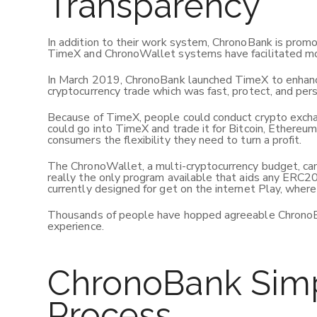
Transparency
In addition to their work system, ChronoBank is promo
TimeX and ChronoWallet systems have facilitated mon
In March 2019, ChronoBank launched TimeX to enhance
cryptocurrency trade which was fast, protect, and pers
Because of TimeX, people could conduct crypto exchan
could go into TimeX and trade it for Bitcoin, Ethereu
consumers the flexibility they need to turn a profit.
The ChronoWallet, a multi-cryptocurrency budget, can
really the only program available that aids any ERC20
currently designed for get on the internet Play, where 
Thousands of people have hopped agreeable ChronoBan
experience.
ChronoBank Simpl
Process