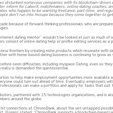
s disturbed numerous companies with its blockchain-driven e
fter inform for LaborX, matchmakers, online dating coaches, 
dates who happen to be wanting freelance, part-time, and reg
ople don’t run into hiccups because they come together to get
decade because of forward-thinking professionals who are prepa
gies.
e internet dating mentor” wouldn’t be looked at just as much of
consist of online dating help or profile editing services as a p
new frontiers by creating niche products which resonate with si
ether with home-based dating business is continuing to grow as w
-before-seen difficulties, including myspace Dating, even so t
 really is demanded the quintessential.
ovation to help make employment opportunities more available a
eryone could turn out ahead of time. Eventually, employers wi
rofessionals can make a portfolio and apply for tasks that suit 
ors, partnered with 15 technologies organizations, and is also
bers around the globe.
 hit connections at ChronoBank, about the yet-untapped possible
rt. Florenz stated, “ChronoBank supports a blockchain-based l