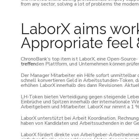
from any sector, solving a lot of problems the modern
LaborX aims wor
Appropriate feel
ChronoBank’s top item ist LaborX, eine Open-Source- u
treffen
den Plattform, und Unternehmen können prüfen 
Der Manager Mitarbeiter ein Hilfe sofort unmittelbar
schnell konvertieren Geld in Arbeitsstunden-Token, da
erhöhen LaborX innerhalb des dann Revisionen. Aktuell
LH-Token bieten Verteidigung gegen steigende Lebensh
Einbrüche und Spitzen innerhalb der internationale Wi
Arbeitgebern und Mitarbeiter. LaborX nur nimmt a 1 %
LaborX unterstützt bei Arbeit Koordination, Rechnun
haben von Kandidaten und Arbeitssuchenden in der Ge
LaborX fördert direkte von Arbeitgeber-Arbeitnehmer