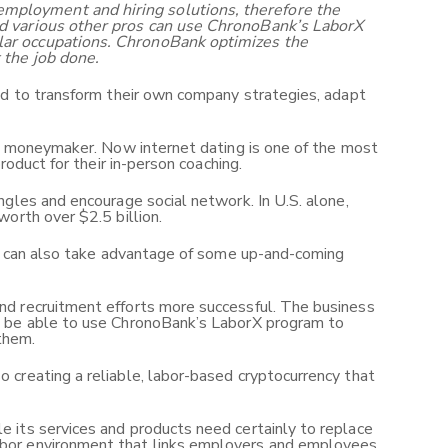
mployment and hiring solutions, therefore the
and various other pros can use ChronoBank’s LaborX
ular occupations. ChronoBank optimizes the
 the job done.
red to transform their own company strategies, adapt
 a moneymaker. Now internet dating is one of the most
roduct for their in-person coaching.
ngles and encourage social network. In U.S. alone,
orth over $2.5 billion.
hey can also take advantage of some up-and-coming
nd recruitment efforts more successful. The business
ll be able to use ChronoBank’s LaborX program to
them.
 creating a reliable, labor-based cryptocurrency that
 its services and products need certainly to replace
abor environment that links employers and employees