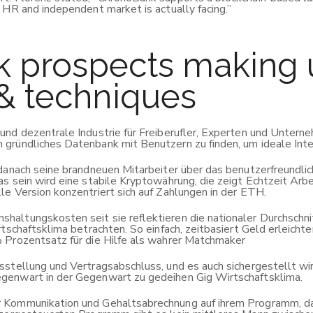
 HR and independent market is actually facing.”
k prospects making 
 & techniques
nd dezentrale Industrie für Freiberufler, Experten und Unterne
gründliches Datenbank mit Benutzern zu finden, um ideale Int
 danach seine brandneuen Mitarbeiter über das benutzerfreundl
s sein wird eine stabile Kryptowährung, die zeigt Echtzeit Arb
e Version konzentriert sich auf Zahlungen in der ETH.
altungskosten seit sie reflektieren die nationaler Durchschnit
rtschaftsklima betrachten. So einfach, zeitbasiert Geld erleich
 Prozentsatz für die Hilfe als wahrer Matchmaker
gsstellung und Vertragsabschluss, und es auch sichergestellt
genwart in der Gegenwart zu gedeihen Gig Wirtschaftsklima.
 Kommunikation und Gehaltsabrechnung auf ihrem Programm, dah