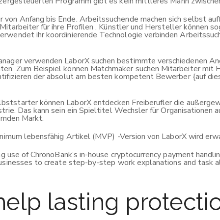
nutzergesteuerten Programm gibt es kein mittleres Mann zwisc
 von Anfang bis Ende. Arbeitssuchende machen sich selbst auff
tarbeiter für ihre Profilen . Künstler und Hersteller können so
erwendet ihr koordinierende Technologie verbinden Arbeitssuch
anager verwenden LaborX suchen bestimmte verschiedenen Angest
ten. Zum Beispiel können Matchmaker suchen Mitarbeiter mit H
ntifizieren der absolut am besten kompetent Bewerber {auf di
bststarter können LaborX entdecken Freiberufler die außergew
trie. Das kann sein ein Spieltitel Wechsler für Organisationen
dernden Markt.
Minimum lebensfähig Artikel (MVP) -Version von LaborX wird erwa
ng use of ChronoBank’s in-house cryptocurrency payment handling
businesses to create step-by-step work explanations and task a
help lasting protecti