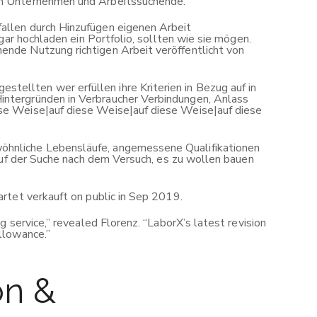
hen Unternehmen und Arbeitssuchende.
allen durch Hinzufügen eigenen Arbeit
gar hochladen ein Portfolio, sollten wie sie mögen.
ende Nutzung richtigen Arbeit veröffentlicht von
ellten wer erfüllen ihre Kriterien in Bezug auf in
intergründen in Verbraucher Verbindungen, Anlass
ese Weise|auf diese Weise|auf diese Weise|auf diese
öhnliche Lebensläufe, angemessene Qualifikationen
 auf der Suche nach dem Versuch, es zu wollen bauen
rtet verkauft on public in Sep 2019.
 service,” revealed Florenz. “LaborX’s latest revision
llowance.”
on &