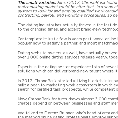
The small variation:
Since 2017, ChronoBank feature
matchmaking market could be after that. In a soon a
system to look for and employ qualified work candi
contracting, payroll, and workflow procedures, so pe
The dating industry has actually thrived in the last 
to the changing times, and accept brand-new technolo
Contemplate it: Just a few in years past, work “onlin
popular how to satisfy a partner, and most matchmakers 
Dating website owners, as well, have actually braved 
over 1,000 online dating services release yearly, tog
Experts in the dating sector experience lots of never
solutions which can deliver brand-new talent where it
In 2017, ChronoBank started utilizing blockchain inn
built a peer-to-marketing work ecosystem in which ev
search for certified task prospects, while competent p
Now, ChronoBank features drawn almost 3,000 contribut
creates depend on between businesses and staff mem
We talked to Florenz Brunner, who’s head of area and
the method online dating professionals employ suppo