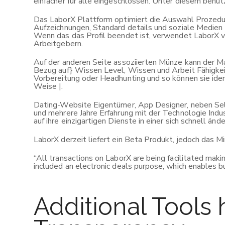
einfacher für alle eingeschlossen. Unter diesem be
Das LaborX Plattform optimiert die Auswahl Prozedur
Aufzeichnungen, Standard details und soziale Medien Mi
Wenn das das Profil beendet ist, verwendet LaborX v
Arbeitgebern.
Auf der anderen Seite assoziierten Münze kann der M
Bezug auf} Wissen Level, Wissen und Arbeit Fähigkei
Vorbereitung oder Headhunting und so können sie ide
Weise |.
Dating-Website Eigentümer, App Designer, neben Sel
und mehrere Jahre Erfahrung mit der Technologie Indus
auf ihre einzigartigen Dienste in einer sich schnell än
LaborX derzeit liefert ein Beta Produkt, jedoch das 
“All transactions on LaborX are being facilitated maki
included an electronic deals purpose, which enables 
Additional Tools 