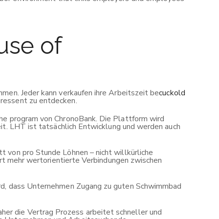
use of
hmen. Jeder kann verkaufen ihre Arbeitszeit be
cuckold
eressent zu entdecken.
iche program von ChronoBank. Die Plattform wird
eit. LHT ist tatsächlich Entwicklung und werden auch
t von pro Stunde Löhnen – nicht willkürliche
tert mehr wertorientierte Verbindungen zwischen
 wird, dass Unternehmen Zugang zu guten Schwimmbad
er die Vertrag Prozess arbeitet schneller und