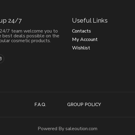
 up 24/7
Useful Links
 24/7 team welcome you to
Contacts
e best deals possible on the
My Account
ular cosmetic products.
Wishlist
F.A.Q.
GROUP POLICY
Powered By saleoution.com