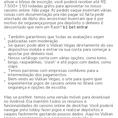
ativar o bônus de inscrição, você poderá receber até R$
7.500+ 150 rodadas grátis para aproveitar no nosso
cassino online. Não paga ,fiz pedido saque inventam várias
coisas com documentação pra não pagar só falta pedir
atestado de óbito dos ancestrais! Inventam que é por
motivo de segurança,porque pra depósito o dinheiro é
descontado que nem um flash?
b1 bet entrar
Também garantimos que todas as avaliações sejam
publicadas sem moderação.
Se quiser, pode abrir o Vulkan Vegas diretamente do seu
dispositivo mobile e entrar na sua conta para começar a
apostar por dinheiro real.
Nosso catálogo conta com várias opções, como keno,
bingo, raspadinhas, “crash” e até jogos com dados, como
craps.
Temos parcerias com empresas confiáveis para a
intermediação dos pagamentos.
Bem-vindo ao Vulkan Vegas, o site para quem quer
experimentar jogos de cassino online no Brasil com
segurança e opções de escolha.
Mas se preferir, temos uma versão móvel para download
no Android. Ela mantém todos os recursos e
funcionalidades do cassino online de desktop. Você poderá
navegar pelo lobby, fazer jogos e realizar depósitos e
saques facilmente gastando poucos dados. Aqui no Vulkan