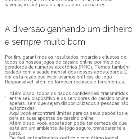
navegação fácil para os apostadores iniciantes.
A diversão ganhando um dinheiro
e sempre muito bom
Por fim, garantimos os resultados imparciais e justos de
todos os nossos jogos de cassino online por meio de
geradores de números aleatórios (RNG). Temos também
cuidado com a saúde mental dos nossos apostadores. É
por esta razão que incentivamos práticas de Jogo
Responsável, além de fornecer recursos e ferramentas.
Além disso, todos os dados confidenciais transmitidos
entre seu dispositivo e os servidores do cassino online
apenas, sem que sejam disponibilizados a pessoas não
autorizadas.
Aqui você encontrará limites para os seus depósitos e
para as suas apostas de cassino online.
Além disso, você, apostador, pode ter certeza de que
está em um ambiente de jogo seguro, transparente e
justo.
De fácil entendimento, prático e com ótimo jogos!