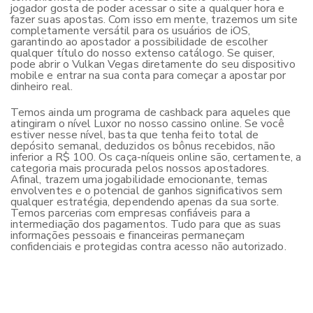
jogador gosta de poder acessar o site a qualquer hora e
fazer suas apostas. Com isso em mente, trazemos um site
completamente versátil para os usuários de iOS,
garantindo ao apostador a possibilidade de escolher
qualquer título do nosso extenso catálogo. Se quiser,
pode abrir o Vulkan Vegas diretamente do seu dispositivo
mobile e entrar na sua conta para começar a apostar por
dinheiro real.
Temos ainda um programa de cashback para aqueles que
atingiram o nível Luxor no nosso cassino online. Se você
estiver nesse nível, basta que tenha feito total de
depósito semanal, deduzidos os bônus recebidos, não
inferior a R$ 100. Os caça-níqueis online são, certamente, a
categoria mais procurada pelos nossos apostadores.
Afinal, trazem uma jogabilidade emocionante, temas
envolventes e o potencial de ganhos significativos sem
qualquer estratégia, dependendo apenas da sua sorte.
Temos parcerias com empresas confiáveis para a
intermediação dos pagamentos. Tudo para que as suas
informações pessoais e financeiras permaneçam
confidenciais e protegidas contra acesso não autorizado.