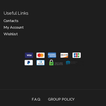
Useful Links
Contacts
My Account
Wishlist
F.A.Q.
GROUP POLICY