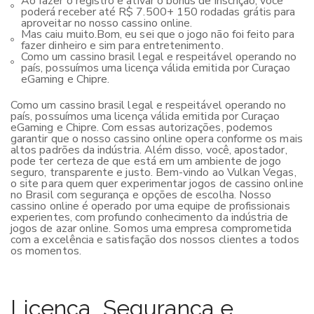
Ao fazer o registro e ativar o bônus de inscrição, você
poderá receber até R$ 7.500+ 150 rodadas grátis para
aproveitar no nosso cassino online.
Mas caiu muito.Bom, eu sei que o jogo não foi feito para
fazer dinheiro e sim para entretenimento.
Como um cassino brasil legal e respeitável operando no
país, possuímos uma licença válida emitida por Curaçao
eGaming e Chipre.
Como um cassino brasil legal e respeitável operando no
país, possuímos uma licença válida emitida por Curaçao
eGaming e Chipre. Com essas autorizações, podemos
garantir que o nosso cassino online opera conforme os mais
altos padrões da indústria. Além disso, você, apostador,
pode ter certeza de que está em um ambiente de jogo
seguro, transparente e justo. Bem-vindo ao Vulkan Vegas,
o site para quem quer experimentar jogos de cassino online
no Brasil com segurança e opções de escolha. Nosso
cassino online é operado por uma equipe de profissionais
experientes, com profundo conhecimento da indústria de
jogos de azar online. Somos uma empresa comprometida
com a excelência e satisfação dos nossos clientes a todos
os momentos.
Licença, Segurança e