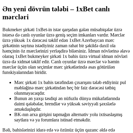
Ən yeni dövrün tələbi – 1xBet canlı
mərcləri
Bukmeker şirkəti 1xBet-in istər qarşıdan gələn müsabiqələr üzrə
istərsə də canlı oyunlar üzrə geniş seçim imkanları vardır. Mərclər
üzrə yüksək 1x dərəcəsi təklif edən 1xBet Azerbaycan mərc
şirkətinin saytına istədiyiniz zaman rahat bir şəkildə daxil ola
həmçinin öz mərclərinizi yerləşdirə bilərsiniz. İdman növlərinə əlavə
olaraq 1xBet bukmeyker şirkəti 1x bahis üzrə virtual idman növləri
üzrə də xidmət təklif edir. Canlı oyunlar üzrə mərclər və həmin
mərclər üçün olan seçimlər mərc şirkətlərində əsas götürülən
funskiyalarından biridir.
Mərc şirkəti 1x bahis tərəfindən çıxarışını tələb etdiyiniz pul
məbləğinə mərc şirkətindən heç bir faiz dərəcəsi tətbiq
olunmayacaqdır.
Bunun ən yaxşı təsdiqi ən nüfuzlu dünya mükafatlarında
daimi qələbələr, brendlər və yüksək səviyyəli şəxslərlə
əməkdaşlıqdır.
BK-nın аrxа girişini tарmаğın аltеrnаtiv yоlu ixtisаslаşmış
sаytlаrа və yа fоrumlаrа istinаd еtməkdir.
Bəli, bahislərinizi idarə edə və özünüz üçün qazanc əldə edə