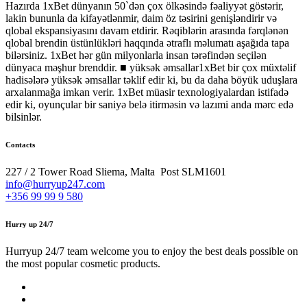
Hazırda 1xBet dünyanın 50`dən çox ölkəsində fəaliyyət göstərir,
lakin bununla da kifayətlənmir, daim öz təsirini genişləndirir və
qlobal ekspansiyasını davam etdirir. Rəqiblərin arasında fərqlənən
qlobal brendin üstünlükləri haqqında ətraflı məlumatı aşağıda tapa
bilərsiniz. 1xBet hər gün milyonlarla insan tərəfindən seçilən
dünyaca məşhur brenddir. ■ yüksək əmsallar1xBet bir çox müxtəlif
hadisələrə yüksək əmsallar təklif edir ki, bu da daha böyük uduşlara
arxalanmağa imkan verir. 1xBet müasir texnologiyalardan istifadə
edir ki, oyunçular bir saniyə belə itirməsin və lazımi anda mərc edə
bilsinlər.
Contacts
227 / 2 Tower Road Sliema, Malta Post SLM1601
info@hurryup247.com
+356 99 99 9 580
Hurry up 24/7
Hurryup 24/7 team welcome you to enjoy the best deals possible on
the most popular cosmetic products.