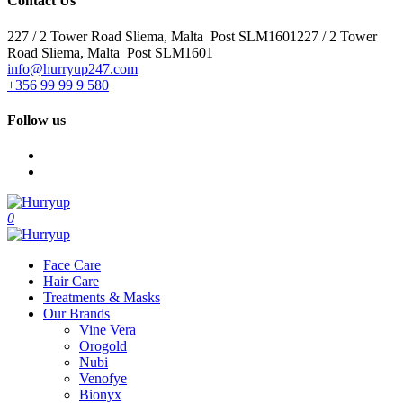
Contact Us
227 / 2 Tower Road Sliema, Malta Post SLM1601227 / 2 Tower
Road Sliema, Malta Post SLM1601
info@hurryup247.com
+356 99 99 9 580
Follow us
0
Face Care
Hair Care
Treatments & Masks
Our Brands
Vine Vera
Orogold
Nubi
Venofye
Bionyx