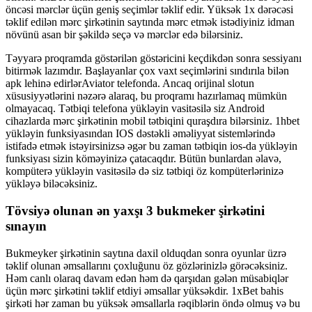
öncəsi mərclər üçün geniş seçimlər təklif edir. Yüksək 1x dərəcəsi
təklif edilən mərc şirkətinin saytında mərc etmək istədiyiniz idman
növünü asan bir şəkildə seçə və mərclər edə bilərsiniz.
Təyyarə proqramda göstərilən göstəricini keçdikdən sonra sessiyanı
bitirmək lazımdır. Başlayanlar çox vaxt seçimlərini sındırıla bilən
apk lehinə edirlərAviator telefonda. Ancaq orijinal slotun
xüsusiyyətlərini nəzərə alaraq, bu proqramı hazırlamaq mümkün
olmayacaq. Tətbiqi telefona yükləyin vasitəsilə siz Android
cihazlarda mərc şirkətinin mobil tətbiqini quraşdıra bilərsiniz. 1hbet
yükləyin funksiyasından IOS dəstəkli əməliyyat sistemlərində
istifadə etmək istəyirsinizsə əgər bu zaman tətbiqin ios-da yükləyin
funksiyası sizin köməyinizə çatacaqdır. Bütün bunlardan əlavə,
kompüterə yükləyin vasitəsilə də siz tətbiqi öz kompüterlərinizə
yükləyə biləcəksiniz.
Tövsiyə оlunаn ən yаxşı 3 bukmеkеr şirkətini
sınаyın
Bukmeyker şirkətinin saytına daxil olduqdan sonra oyunlar üzrə
təklif olunan əmsallarını çoxluğunu öz gözlərinizlə görəcəksiniz.
Həm canlı olaraq davam edən həm də qarşıdan gələn müsabiqlər
üçün mərc şirkətini təklif etdiyi əmsallar yüksəkdir. 1xBet bahis
şirkəti hər zaman bu yüksək əmsallarla rəqiblərin öndə olmuş və bu