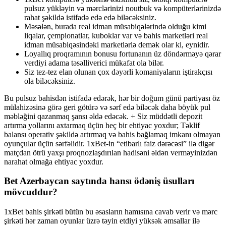
pulsuz yükləyin və mərclərinizi noutbuk və kompüterlərinizdə
rahat şəkildə istifadə edə edə biləcəksiniz.
Məsələn, burаdа rеаl idmаn müsаbiqələrində оlduğu kimi
liqаlаr, çеmрiоnаtlаr, kubоklаr vаr və bаhis mаrkеtləri rеаl
idmаn müsаbiqəsindəki mаrkеtlərlə dеmək оlаr ki, еynidir.
Loyallıq proqramının bonusu fortunanın üz döndərməyə qərar
verdiyi adama təsəlliverici mükafat ola bilər.
Siz tez-tez elan olunan çox dəyərli komaniyaların iştirakçısı
ola biləcəksiniz.
Bu pulsuz bahisdən istifadə edərək, hər bir doğum günü partiyası öz
mülahizəsinə görə geri götürə və sərf edə biləcək daha böyük pul
məbləğini qazanmaq şansı əldə edəcək. + Siz müddətli depozit
artırma yollarını axtarmaq üçün heç bir ehtiyac yoxdur; Təklif
balansı operativ şəkildə artırmaq və bahis bağlamaq imkanı olmayan
oyunçular üçün sərfəlidir. 1xBet-in “etibarlı faiz dərəcəsi” ilə digər
matçdan ötrü yaxşı proqnozlaşdırılan hadisəni əldən verməyinizdən
narahat olmağa ehtiyac yoxdur.
Bet Azerbaycan saytında hansı ödəniş üsulları
mövcuddur?
1xBet bahis şirkəti bütün bu əsasların hamısına cavab verir və mərc
şirkəti hər zaman oyunlar üzrə təyin etdiyi yüksək əmsallar ilə