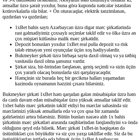
əmsallar üzrə şərait yoxdur, buna görə kuponda nəticələr istənilən
kotirovkalarla ola bilər. + Ön oturacaqlar, elektrik tənzimlənən,
qızdırılan və qızdırılan;
1xBet bahis saytı Azərbaycan üzrə digər mərc şirkətlərində
rast gəlmədiyimiz çoxsaylı seçimlər təklif edir və ölkə üzrə ən
çox müştəri kütləsinə malik mərc şirkətidir.
Depozit bonusları yoxdur 1xBet real pulla depozit və risk
tələb etməyən yeni oyunçular üçün xoş hədiyyələrdir.
Bukmeyker şirkəti üzrə birbaşa sayta daxil olmaq və ya tətbiq
vasitəsilə daxil olma şansınız vardır.
Şirkət sizə, bir-birindən fərqlənən, geniş seçimli və sizin üçün
çox yararlı olacaq bonuslarla sizi qarşılayacaqdır.
Həmçinin siz burada heç bir gecikmə halları yaşamadan
kazinoda oynamanın həzzini çıxara bilərsiniz.
Bukmeyker şirkəti 1xBet həm qarşıdan gələn müsabiqələr üzrə həm
də canlı davam edən müsabiqələr üzrə yüksək əmsallar təklif edir.
1xbet bahis mərc şirkətinin təklif etdiyi bu mərclər sahəsində siz
mərclərinizi yüksək əmsallarla edə və çox qısa bir zamanda
gəlirlərinizi artıra bilərsiniz. Bütün bunları nəzərə alıb 1x bahis
şirkətinin mərc şirkətləri arasında rəqiblərindən fərqləndiyini və öndə
olduğunu qeyd edə bilərik. Mərc şirkəti 1xBet-in həqiqətən də
üstünlükləri çox böyükdür və siz çox yaxşı təkliflər edir. Siz də bu
üstünlüklərdən istifadə edə bilmək üçün 1xBet Azerbaycan