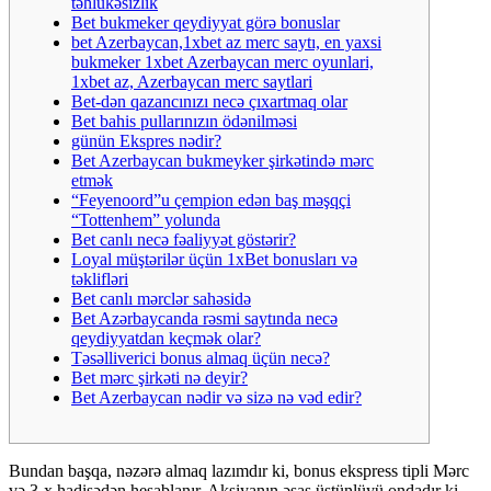
təhlükəsizlik
Bet bukmeker qeydiyyat görə bonuslar
bet Azerbaycan,1xbet az merc saytı, en yaxsi
bukmeker 1xbet Azerbaycan merc oyunlari,
1xbet az, Azerbaycan merc saytlari
Bet-dən qazancınızı necə çıxartmaq olar
Bet bahis pullarınızın ödənilməsi
günün Ekspres nədir?
Bet Azerbaycan bukmeyker şirkətində mərc
etmək
“Feyenoord”u çempion edən baş məşqçi
“Tottenhem” yolunda
Bet canlı necə fəaliyyət göstərir?
Loyal müştərilər üçün 1xBet bonusları və
təklifləri
Bet canlı mərclər sahəsidə
Bet Azərbaycanda rəsmi saytında necə
qeydiyyatdan keçmək olar?
Təsəlliverici bonus almaq üçün necə?
Bet mərc şirkəti nə deyir?
Bet Azerbaycan nədir və sizə nə vəd edir?
Bundan başqa, nəzərə almaq lazımdır ki, bonus ekspress tipli Mərc
və 3-x hadisədən hesablanır. Aksiyanın əsas üstünlüyü ondadır ki,