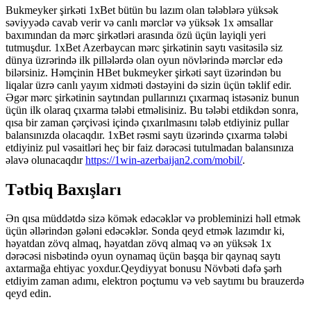
Bukmeyker şirkəti 1xBet bütün bu lazım olan tələblərə yüksək
səviyyədə cavab verir və canlı mərclər və yüksək 1x əmsallar
baxımından da mərc şirkətləri arasında özü üçün layiqli yeri
tutmuşdur. 1xBet Azerbaycan mərc şirkətinin saytı vasitəsilə siz
dünya üzrərində ilk pillələrdə olan oyun növlərində mərclər edə
bilərsiniz. Həmçinin HBet bukmeyker şirkəti sayt üzərindən bu
liqalar üzrə canlı yayım xidməti dəstəyini də sizin üçün təklif edir.
Əgər mərc şirkətinin saytından pullarınızı çıxarmaq istəsəniz bunun
üçün ilk olaraq çıxarma tələbi etməlisiniz. Bu tələbi etdikdən sonra,
qısa bir zaman çərçivəsi içində çıxarılmasını tələb etdiyiniz pullar
balansınızda olacaqdır. 1xBet rəsmi saytı üzərində çıxarma tələbi
etdiyiniz pul vəsaitləri heç bir faiz dərəcəsi tutulmadan balansınıza
əlavə olunacaqdır
https://1win-azerbaijan2.com/mobil/
.
Tətbiq Baxışları
Ən qısa müddətdə sizə kömək edəcəklər və probleminizi həll etmək
üçün əllərindən gələni edəcəklər. Sonda qeyd etmək lazımdır ki,
həyatdan zövq almaq, həyatdan zövq almaq və ən yüksək 1x
dərəcəsi nisbətində oyun oynamaq üçün başqa bir qaynaq saytı
axtarmağa ehtiyac yoxdur.Qeydiyyat bonusu Növbəti dəfə şərh
etdiyim zaman adımı, elektron poçtumu və veb saytımı bu brauzerdə
qeyd edin.