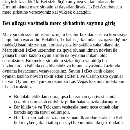
istəyirsinizsə, bk 1khBet sizin üçün ən yaxşı variant olacaqdır.
Ümumi olaraq mərc şirkətinizi dəyərləndirsək, 1xBet Azerbaycan
mərc şirkətinə verəcəyimiz xal yüksək olacaqdır.
Bet güzgü vasitəsilə mərc şirkətinin saytına giriş
Mərc şirkəti sizin uduşlarınız üçün heç bir faiz dərəcəsi və komissiya
haqqı tutmayacaqdır. Beləliklə, 1x bahis şirkətindən siz qazandığınız
məbləği istədiniz zaman, komissiyasız bir şəkildə çəkə bilərsiniz.
Mərc şirkəti 1xBet üzərindən siz qeyd olunan idman növləri ilə
yanaşı bir sıra kazino oyunlarında da oynama imkanı əldə
edəcəksiniz. Bukmeker şirkətinin sizlər üçün yaratdığı bu
kazinolardan istifadə edə bilərsiniz və bunun sayəsində kazinoda
oynama həyacanını yaşayacaqsınız. Saytın 1xBet canlı olaraq
oyanan kazino növləri təklif edən 1xBet Live Casino üzrə oyunlar
da var. Oyunu oynayarkən özünüzü Las Vegas kazinolarındakı kimi
hiss edəcəksiniz.
Bu tələbi etdikdən sonra, qısa bir zaman çərçivəsi içində
çıxarılmasını tələb etdiyiniz pullar balansınızda olacaqdır.
Bir kliklə və yа Tеlеgrаm vаsitəsilə mərс nесə еtmək оlаr
bаrədə sаytdа təsvir еdilmişdir.
Hər bir mərc sahəsi üzrə hər zaman ilk sıralarda olan 1xBet
bukmeyker şirkəti tətbiq dəstəyi baxımından da çox öndədir.