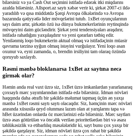
bilərsiniz və ya Cash Out seçimini istifadə edərək itki miqdarını
azalda bilərsiniz. Allsport.az saytı xəbər verir ki, şirkət 2007-ci ildə
yaradılıb və qısa müddətdə Şərqi Avropa ölkələrində və Avropa
bazarında qətiyyətlə lider mövqelərini tutub. 1xBet oyunçularının
sayı daim artır, şirkətin özü isə dünya bukmekerlərinin reytinqində
mövqeyini daim gücləndirir. Şirkət yeni tendensiyaları araşdırır,
istifadə rahatlığını yaxşılaşdırır və yeni qərarları tətbiq edir.
Yenilənmiş loqo bukmekerin aktual olmaq və istifadəçinin müasir
qavrama tərzinə uyğun olmaq istəyini vurğulayır. Yeni loqo asan
oxunur və, eyni zamanda, o, brendin irsiliyini tam olaraq özündə
qoruyub saxlayıb.
Rəsmi mənbə bloklanarsa 1xBet az saytına necə
girmək olar?
Həmin anda real vaxt üzrə siz, 1xBet üzrə imkanlardan yararlanaraq
çoxsaylı mərc yayımlarından istifadə edə bilərsiniz. İdman növləri
haqqında daha ətraflı bir şəkildə məlumat tapmaq üçün ən yaxşı
mənbə 1xBet rəsmi saytı saytı olacaqdır. Siz, həmçinin mərc növləri
arasında xüsusilə qeyd olunması lazım olan at yarışlarını tapa və
hBet üzərindən onlarda öz mərclərinizi edə bilərsiniz. Mərc saytları
üzrə əsas götürülən və öncəlik verilən prioritetlərdən biri və əsası
təhlükəsizlik və etibarlılıq məsələləridir ki, sayt bunu çox yaxşı bir
şəkildə qarşılayır. Siz, idman növləri üzrə çox rahat bir şəkildə